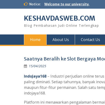
Skip
Notice:
Welcome to our university.
to
content
KESHAVDASWEB.COM
Blog Pembahasan Judi Online Terlengkap
Home
About Us
Contact Us
Saatnya Beralih ke Slot Bergaya Mo
15/04/2025
IndoJaya168
– Industri perjudian online ter
paling diminati. Setiap tahunnya, banyak inov
maupun fitur-fitur permainan. Salah satu te
indojaya168.
Platform ini menawarkan pengalaman bermai