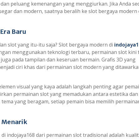
k, dan peluang kemenangan yang menggiurkan. Jika Anda s
segar dan modern, saatnya beralih ke slot bergaya modern 
Era Baru
 slot yang itu-itu saja? Slot bergaya modern di
indojaya1
an menggunakan teknologi terbaru, permainan slot kini 
juga pada tampilan dan keseruan bermain. Grafis 3D yang
njadi ciri khas dari permainan slot modern yang ditawarka
i elemen visual yang kaya adalah langkah penting agar pema
dirkan permainan slot yang memadukan antara estetika dan
n tema yang beragam, setiap pemain bisa memilih permaina
g Menarik
i indojaya168 dari permainan slot tradisional adalah kuali