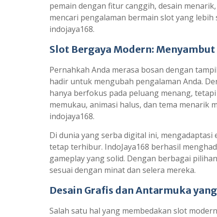
pemain dengan fitur canggih, desain menari
mencari pengalaman bermain slot yang lebih 
indojaya168.
Slot Bergaya Modern: Menyambut 
Pernahkah Anda merasa bosan dengan tampilan
hadir untuk mengubah pengalaman Anda. Deng
hanya berfokus pada peluang menang, tetapi 
memukau, animasi halus, dan tema menarik me
indojaya168.
Di dunia yang serba digital ini, mengadaptas
tetap terhibur. IndoJaya168 berhasil mengha
gameplay yang solid. Dengan berbagai piliha
sesuai dengan minat dan selera mereka.
Desain Grafis dan Antarmuka yan
Salah satu hal yang membedakan slot modern d