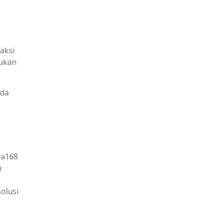
aksi
kukan
nda
ya168
n
olusi