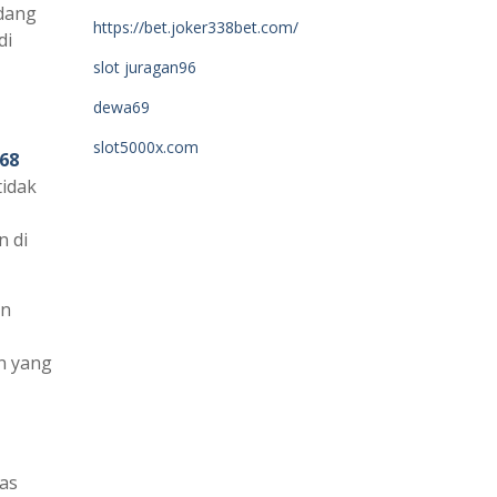
edang
https://bet.joker338bet.com/
di
slot juragan96
dewa69
slot5000x.com
68
tidak
n di
in
n yang
tas