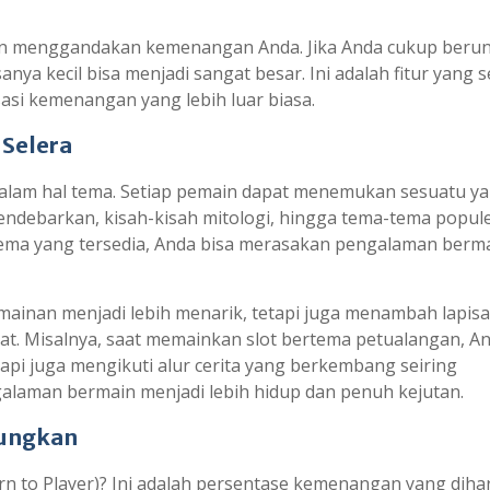
akan menggandakan kemenangan Anda. Jika Anda cukup beru
nya kecil bisa menjadi sangat besar. Ini adalah fitur yang s
asi kemenangan yang lebih luar biasa.
Selera
dalam hal tema. Setiap pemain dapat menemukan sesuatu y
endebarkan, kisah-kisah mitologi, hingga tema-tema popul
i tema yang tersedia, Anda bisa merasakan pengalaman berm
ainan menjadi lebih menarik, tetapi juga menambah lapis
bat. Misalnya, saat memainkan slot bertema petualangan, A
tapi juga mengikuti alur cerita yang berkembang seiring
alaman bermain menjadi lebih hidup dan penuh kejutan.
tungkan
n to Player)? Ini adalah persentase kemenangan yang dih