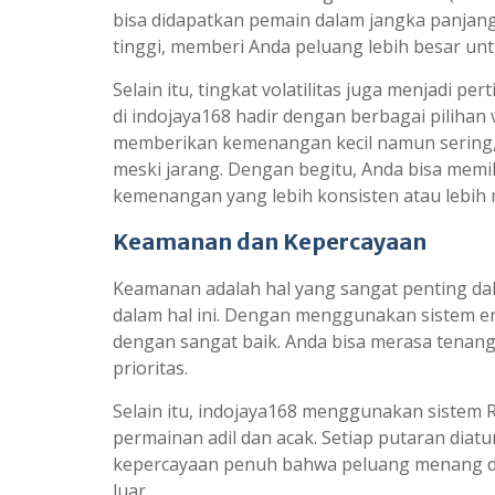
bisa didapatkan pemain dalam jangka panja
tinggi, memberi Anda peluang lebih besar un
Selain itu, tingkat volatilitas juga menjadi 
di indojaya168 hadir dengan berbagai pilihan vo
memberikan kemenangan kecil namun sering, 
meski jarang. Dengan begitu, Anda bisa mem
kemenangan yang lebih konsisten atau lebih
Keamanan dan Kepercayaan
Keamanan adalah hal yang sangat penting dal
dalam hal ini. Dengan menggunakan sistem enk
dengan sangat baik. Anda bisa merasa tenang
prioritas.
Selain itu, indojaya168 menggunakan siste
permainan adil dan acak. Setiap putaran diat
kepercayaan penuh bahwa peluang menang da
luar.