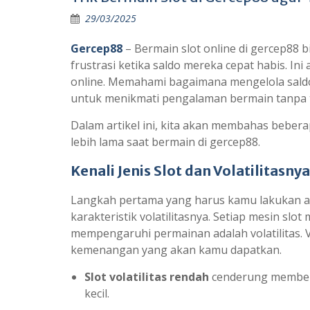
29/03/2025
Gercep88
– Bermain slot online di gercep88
frustrasi ketika saldo mereka cepat habis. In
online. Memahami bagaimana mengelola saldo 
untuk menikmati pengalaman bermain tanpa 
Dalam artikel ini, kita akan membahas beber
lebih lama saat bermain di gercep88.
Kenali Jenis Slot dan Volatilitasnya
Langkah pertama yang harus kamu lakukan 
karakteristik volatilitasnya. Setiap mesin slo
mempengaruhi permainan adalah volatilitas. V
kemenangan yang akan kamu dapatkan.
Slot volatilitas rendah
cenderung memberi
kecil.