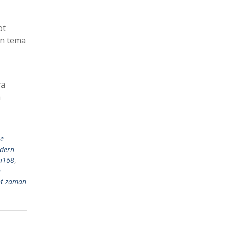
ot
an tema
ya
a
e
dern
ya168
,
h
ot zaman