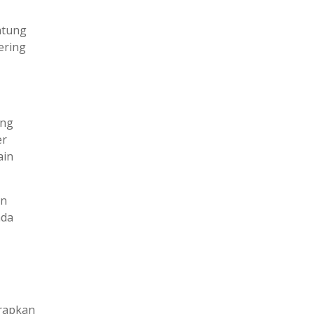
ntung
ering
ang
er
ain
an
nda
arapkan