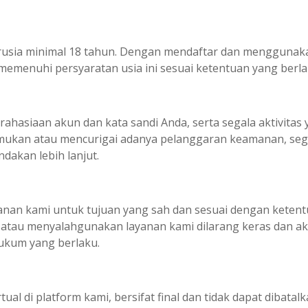
berusia minimal 18 tahun. Dengan mendaftar dan menggunak
emenuhi persyaratan usia ini sesuai ketentuan yang berla
hasiaan akun dan kata sandi Anda, serta segala aktivitas
nemukan atau mencurigai adanya pelanggaran keamanan, se
dakan lebih lanjut.
an kami untuk tujuan yang sah dan sesuai dengan ketentu
atau menyalahgunakan layanan kami dilarang keras dan a
hukum yang berlaku.
al di platform kami, bersifat final dan tidak dapat dibatal