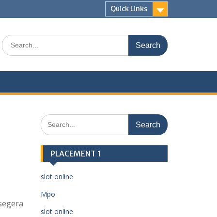
Quick Links
Search
for:
Search
for:
PLACEMENT 1
slot online
Mpo
 segera
slot online