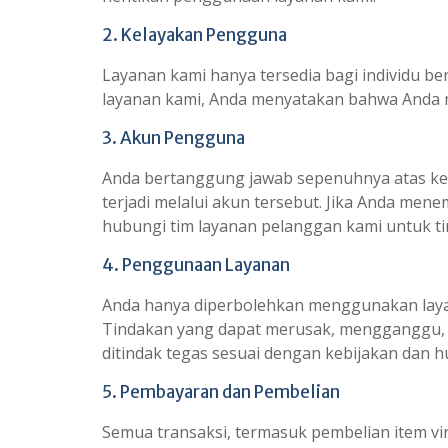
2. Kelayakan Pengguna
Layanan kami hanya tersedia bagi individu 
layanan kami, Anda menyatakan bahwa Anda m
3. Akun Pengguna
Anda bertanggung jawab sepenuhnya atas kera
terjadi melalui akun tersebut. Jika Anda me
hubungi tim layanan pelanggan kami untuk tin
4. Penggunaan Layanan
Anda hanya diperbolehkan menggunakan layan
Tindakan yang dapat merusak, mengganggu, 
ditindak tegas sesuai dengan kebijakan dan 
5. Pembayaran dan Pembelian
Semua transaksi, termasuk pembelian item virtu