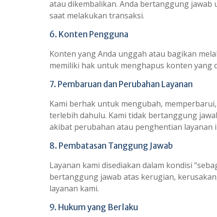
atau dikembalikan. Anda bertanggung jawab
saat melakukan transaksi.
6. Konten Pengguna
Konten yang Anda unggah atau bagikan melal
memiliki hak untuk menghapus konten yang d
7. Pembaruan dan Perubahan Layanan
Kami berhak untuk mengubah, memperbarui, 
terlebih dahulu. Kami tidak bertanggung jaw
akibat perubahan atau penghentian layanan i
8. Pembatasan Tanggung Jawab
Layanan kami disediakan dalam kondisi “seba
bertanggung jawab atas kerugian, kerusakan
layanan kami.
9. Hukum yang Berlaku