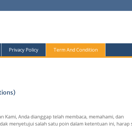
Privacy Policy
Term And Condition
tions)
 Kami, Anda dianggap telah membaca, memahami, dan
tidak menyetujui salah satu poin dalam ketentuan ini, harap