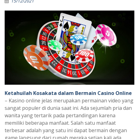
15/12/2021
Ketahuilah Kosakata dalam Bermain Casino Online
– Kasino online jelas merupakan permainan video yang
sangat populer di dunia saat ini. Ada sejumlah pria dan
wanita yang tertarik pada pertandingan karena
memiliki beberapa manfaat. Salah satu manfaat
terbesar adalah yang satu ini dapat bermain dengan
game langsung dari rumah mereka setiap kali ada