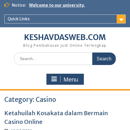
Skip
Notice:
Welcome to our university.
to
content
Quick Links
KESHAVDASWEB.COM
Blog Pembahasan Judi Online Terlengkap
Search
for:
Menu
Category:
Casino
Ketahuilah Kosakata dalam Bermain
Casino Online