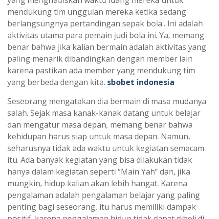
mendukung tim unggulan mereka ketika sedang
berlangsungnya pertandingan sepak bola.. Ini adalah
aktivitas utama para pemain judi bola ini. Ya, memang
benar bahwa jika kalian bermain adalah aktivitas yang
paling menarik dibandingkan dengan member lain
karena pastikan ada member yang mendukung tim
yang berbeda dengan kita.
sbobet indonesia
Seseorang mengatakan dia bermain di masa mudanya
salah. Sejak masa kanak-kanak datang untuk belajar
dan mengatur masa depan, memang benar bahwa
kehidupan harus siap untuk masa depan. Namun,
seharusnya tidak ada waktu untuk kegiatan semacam
itu. Ada banyak kegiatan yang bisa dilakukan tidak
hanya dalam kegiatan seperti “Main Yah” dan, jika
mungkin, hidup kalian akan lebih hangat. Karena
pengalaman adalah pengalaman belajar yang paling
penting bagi seseorang, itu harus memiliki dampak
positif, karena pengalaman hidup tidak dapat dibeli di