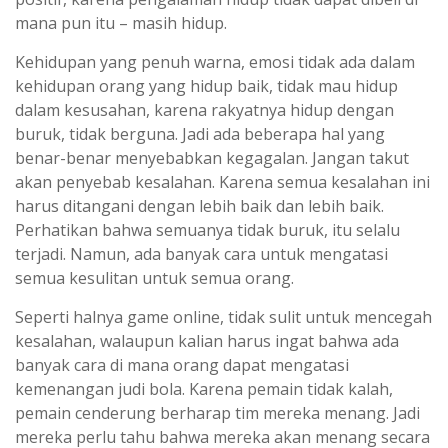
mana pun itu – masih hidup.
Kehidupan yang penuh warna, emosi tidak ada dalam
kehidupan orang yang hidup baik, tidak mau hidup
dalam kesusahan, karena rakyatnya hidup dengan
buruk, tidak berguna. Jadi ada beberapa hal yang
benar-benar menyebabkan kegagalan. Jangan takut
akan penyebab kesalahan. Karena semua kesalahan ini
harus ditangani dengan lebih baik dan lebih baik.
Perhatikan bahwa semuanya tidak buruk, itu selalu
terjadi. Namun, ada banyak cara untuk mengatasi
semua kesulitan untuk semua orang.
Seperti halnya game online, tidak sulit untuk mencegah
kesalahan, walaupun kalian harus ingat bahwa ada
banyak cara di mana orang dapat mengatasi
kemenangan judi bola. Karena pemain tidak kalah,
pemain cenderung berharap tim mereka menang. Jadi
mereka perlu tahu bahwa mereka akan menang secara