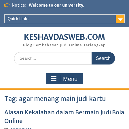
Skip
Notice:
Welcome to our university.
to
content
Quick Links
KESHAVDASWEB.COM
Blog Pembahasan Judi Online Terlengkap
Search
for:
Menu
Tag:
agar menang main judi kartu
Alasan Kekalahan dalam Bermain Judi Bola
Online