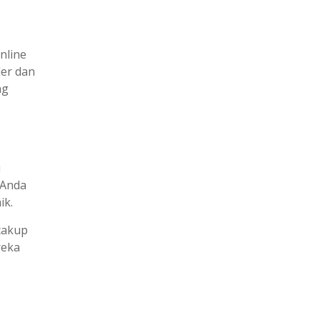
nline
ler dan
ng
i
 Anda
ik.
cakup
reka