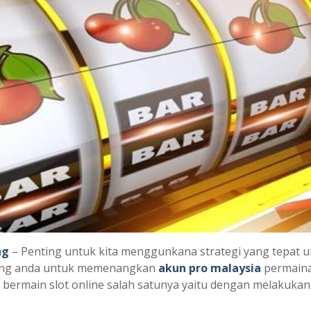
ng
– Penting untuk kita menggunkana strategi yang tepat 
luang anda untuk memenangkan
akun pro malaysia
permaina
bermain slot online salah satunya yaitu dengan melakukan