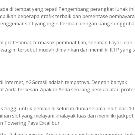
rada di tempat yang tepat! Pengembang perangkat lunak ini
pilkan beberapa grafik terbaik dan persentase pembayar
 penggemar slot yang ingin bermain dengan uang sungguha
m profesional, termasuk pembuat film, seniman Layar, dan
hwa gim tersebut mudah dimainkan dan memiliki RTP yang 
 di Internet, YGGdrasil adalah tempatnya. Dengan banyak
at Anda terkesan. Apakah Anda seorang pemula atau profes
 tinggi untuk pemain di seluruh dunia selama lebih dari 10
nan slot yang melayani khalayak luas dan memiliki jackpot
an Towering Pays Excalibur.
lette. Dalam game ini, Anda bermain melawan komputer, buk