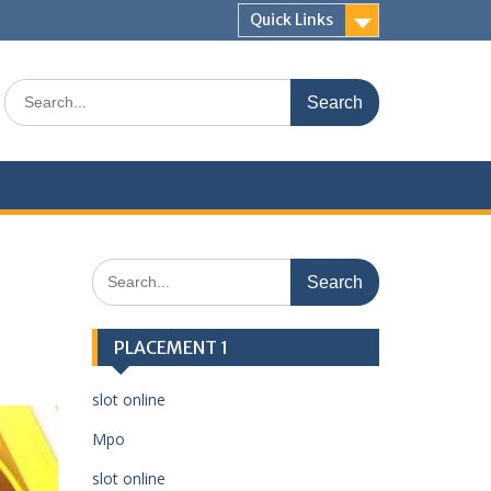
Quick Links
Search
for:
Search
for:
PLACEMENT 1
slot online
Mpo
slot online