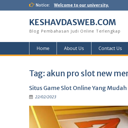
Skip
Notice:
Welcome to our university.
to
content
KESHAVDASWEB.COM
Blog Pembahasan Judi Online Terlengkap
Home
About Us
Contact Us
Tag:
akun pro slot new m
Situs Game Slot Online Yang Muda
22/02/2023