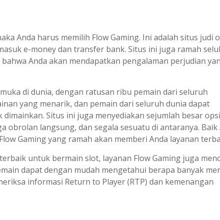
maka Anda harus memilih Flow Gaming. Ini adalah situs judi o
asuk e-money dan transfer bank. Situs ini juga ramah selu
n bahwa Anda akan mendapatkan pengalaman perjudian ya
kemuka di dunia, dengan ratusan ribu pemain dari seluruh
inan yang menarik, dan pemain dari seluruh dunia dapat
mainkan. Situs ini juga menyediakan sejumlah besar ops
a obrolan langsung, dan segala sesuatu di antaranya. Baik
m Flow Gaming yang ramah akan memberi Anda layanan terba
 terbaik untuk bermain slot, layanan Flow Gaming juga men
Pemain dapat dengan mudah mengetahui berapa banyak me
eriksa informasi Return to Player (RTP) dan kemenangan