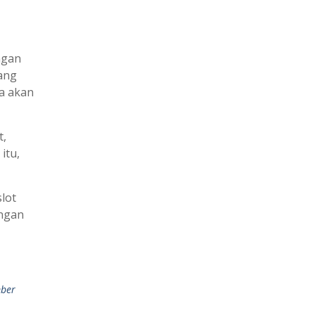
ngan
ang
a akan
t,
itu,
lot
engan
mber