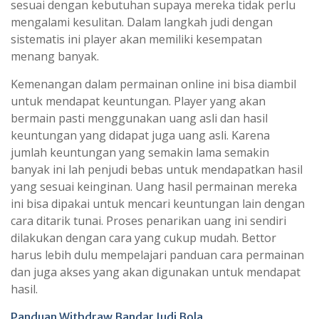
sesuai dengan kebutuhan supaya mereka tidak perlu
mengalami kesulitan. Dalam langkah judi dengan
sistematis ini player akan memiliki kesempatan
menang banyak.
Kemenangan dalam permainan online ini bisa diambil
untuk mendapat keuntungan. Player yang akan
bermain pasti menggunakan uang asli dan hasil
keuntungan yang didapat juga uang asli. Karena
jumlah keuntungan yang semakin lama semakin
banyak ini lah penjudi bebas untuk mendapatkan hasil
yang sesuai keinginan. Uang hasil permainan mereka
ini bisa dipakai untuk mencari keuntungan lain dengan
cara ditarik tunai. Proses penarikan uang ini sendiri
dilakukan dengan cara yang cukup mudah. Bettor
harus lebih dulu mempelajari panduan cara permainan
dan juga akses yang akan digunakan untuk mendapat
hasil.
Panduan Withdraw Bandar Judi Bola