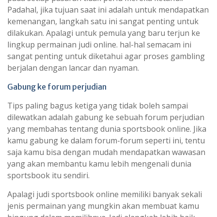
Padahal, jika tujuan saat ini adalah untuk mendapatkan
kemenangan, langkah satu ini sangat penting untuk
dilakukan. Apalagi untuk pemula yang baru terjun ke
lingkup permainan judi online. hal-hal semacam ini
sangat penting untuk diketahui agar proses gambling
berjalan dengan lancar dan nyaman.
Gabung ke forum perjudian
Tips paling bagus ketiga yang tidak boleh sampai
dilewatkan adalah gabung ke sebuah forum perjudian
yang membahas tentang dunia sportsbook online. Jika
kamu gabung ke dalam forum-forum seperti ini, tentu
saja kamu bisa dengan mudah mendapatkan wawasan
yang akan membantu kamu lebih mengenali dunia
sportsbook itu sendiri.
Apalagi judi sportsbook online memiliki banyak sekali
jenis permainan yang mungkin akan membuat kamu