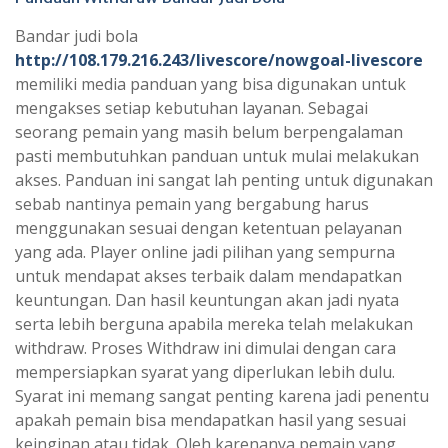
Bandar judi bola
http://108.179.216.243/livescore/nowgoal-livescore
memiliki media panduan yang bisa digunakan untuk
mengakses setiap kebutuhan layanan. Sebagai
seorang pemain yang masih belum berpengalaman
pasti membutuhkan panduan untuk mulai melakukan
akses. Panduan ini sangat lah penting untuk digunakan
sebab nantinya pemain yang bergabung harus
menggunakan sesuai dengan ketentuan pelayanan
yang ada. Player online jadi pilihan yang sempurna
untuk mendapat akses terbaik dalam mendapatkan
keuntungan. Dan hasil keuntungan akan jadi nyata
serta lebih berguna apabila mereka telah melakukan
withdraw. Proses Withdraw ini dimulai dengan cara
mempersiapkan syarat yang diperlukan lebih dulu.
Syarat ini memang sangat penting karena jadi penentu
apakah pemain bisa mendapatkan hasil yang sesuai
keinginan atau tidak. Oleh karenanya pemain yang