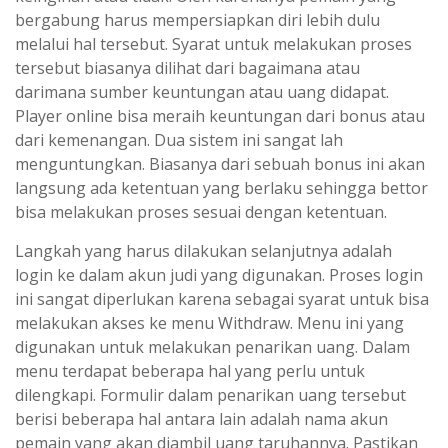
bergabung harus mempersiapkan diri lebih dulu
melalui hal tersebut. Syarat untuk melakukan proses
tersebut biasanya dilihat dari bagaimana atau
darimana sumber keuntungan atau uang didapat.
Player online bisa meraih keuntungan dari bonus atau
dari kemenangan. Dua sistem ini sangat lah
menguntungkan. Biasanya dari sebuah bonus ini akan
langsung ada ketentuan yang berlaku sehingga bettor
bisa melakukan proses sesuai dengan ketentuan.
Langkah yang harus dilakukan selanjutnya adalah
login ke dalam akun judi yang digunakan. Proses login
ini sangat diperlukan karena sebagai syarat untuk bisa
melakukan akses ke menu Withdraw. Menu ini yang
digunakan untuk melakukan penarikan uang. Dalam
menu terdapat beberapa hal yang perlu untuk
dilengkapi. Formulir dalam penarikan uang tersebut
berisi beberapa hal antara lain adalah nama akun
pemain yang akan diambil uang taruhannya. Pastikan