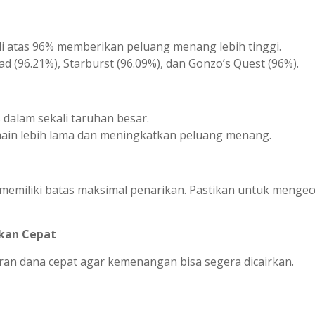
di atas 96% memberikan peluang menang lebih tinggi.
d (96.21%), Starburst (96.09%), dan Gonzo’s Quest (96%).
dalam sekali taruhan besar.
rmain lebih lama dan meningkatkan peluang menang.
emiliki batas maksimal penarikan. Pastikan untuk mengec
ikan Cepat
ran dana cepat agar kemenangan bisa segera dicairkan.