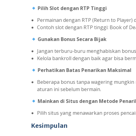
Pilih Slot dengan RTP Tinggi
Permainan dengan RTP (Return to Player) 
Contoh slot dengan RTP tinggi: Book of Dea
Gunakan Bonus Secara Bijak
Jangan terburu-buru menghabiskan bonus 
Kelola bankroll dengan baik agar bisa be
Perhatikan Batas Penarikan Maksimal
Beberapa bonus tanpa wagering mungkin m
aturan ini sebelum bermain.
Mainkan di Situs dengan Metode Penar
Pilih situs yang menawarkan proses pencai
Kesimpulan