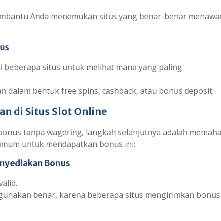
embantu Anda menemukan situs yang benar-benar menawa
tus
 beberapa situs untuk melihat mana yang paling
n dalam bentuk free spins, cashback, atau bonus deposit.
n di Situs Slot Online
onus tanpa wagering, langkah selanjutnya adalah memah
 umum untuk mendapatkan bonus ini:
enyediakan Bonus
alid.
igunakan benar, karena beberapa situs mengirimkan bonus