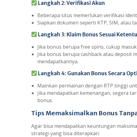
Langkah 2: Verifikasi Akun
Beberapa situs memerlukan verifikasi ide
Siapkan dokumen seperti KTP, SIM, atau tag
Langkah 3: Klaim Bonus Sesuai Ketent
Jika bonus berupa free spins, cukup masu
Jika bonus berupa cashback atau deposit m
mendapatkannya.
Langkah 4: Gunakan Bonus Secara Opt
Mainkan permainan dengan RTP tinggi un
Jika mendapatkan kemenangan, segera tari
bonus.
Tips Memaksimalkan Bonus Tanpa W
Agar bisa mendapatkan keuntungan maksimal 
strategi yang bisa diterapkan: