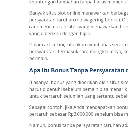
keuntungan tambahan tanpa harus memenuhi
Banyak situs slot online menawarkan berbag
persyaratan taruhan (no wagering bonus). O
cara menemukan situs yang menawarkan bonu
yang diberikan dengan bijak.
Dalam artikel ini, kita akan membahas secara
persyaratan, termasuk cara mengklaimnya, ke
bermain.
Apa Itu Bonus Tanpa Persyaratan di
Biasanya, bonus yang diberikan oleh situs sl
harus dipenuhi sebelum pemain bisa menari
untuk bertaruh sejumlah uang tertentu sebel
Sebagai contoh, jika Anda mendapatkan bonu
bertaruh sebesar Rp3.000.000 sebelum bisa 
Namun, bonus tanpa persyaratan taruhan ada