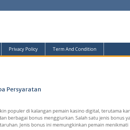
Privacy Policy
Term And Condition
pa Persyaratan
in populer di kalangan pemain kasino digital, terutama ka
n berbagai bonus menggiurkan. Salah satu jenis bonus y
n taruhan. Jenis bonus ini memungkinkan pemain menikmati