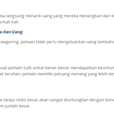
bisa langsung menarik uang yang mereka menangkan dari 
kali-kali.
u dan Uang
 wagering, pemain tidak perlu mengeluarkan uang tambah
buat pemain sulit untuk benar-benar mendapatkan keuntu
at taruhan, pemain memiliki peluang menang yang lebih be
e tanpa risiko besar akan sangat diuntungkan dengan bonus
am jumlah besar.