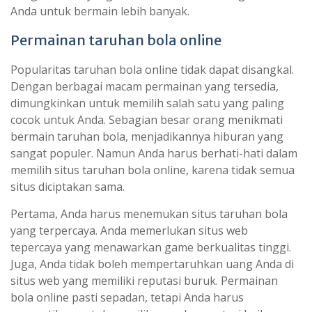
Anda untuk bermain lebih banyak.
Permainan taruhan bola online
Popularitas taruhan bola online tidak dapat disangkal.
Dengan berbagai macam permainan yang tersedia,
dimungkinkan untuk memilih salah satu yang paling
cocok untuk Anda. Sebagian besar orang menikmati
bermain taruhan bola, menjadikannya hiburan yang
sangat populer. Namun Anda harus berhati-hati dalam
memilih situs taruhan bola online, karena tidak semua
situs diciptakan sama.
Pertama, Anda harus menemukan situs taruhan bola
yang terpercaya. Anda memerlukan situs web
tepercaya yang menawarkan game berkualitas tinggi.
Juga, Anda tidak boleh mempertaruhkan uang Anda di
situs web yang memiliki reputasi buruk. Permainan
bola online pasti sepadan, tetapi Anda harus