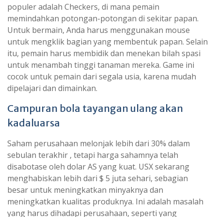
populer adalah Checkers, di mana pemain
memindahkan potongan-potongan di sekitar papan.
Untuk bermain, Anda harus menggunakan mouse
untuk mengklik bagian yang membentuk papan. Selain
itu, pemain harus membidik dan menekan bilah spasi
untuk menambah tinggi tanaman mereka. Game ini
cocok untuk pemain dari segala usia, karena mudah
dipelajari dan dimainkan.
Campuran bola tayangan ulang akan
kadaluarsa
Saham perusahaan melonjak lebih dari 30% dalam
sebulan terakhir , tetapi harga sahamnya telah
disabotase oleh dolar AS yang kuat. USX sekarang
menghabiskan lebih dari $ 5 juta sehari, sebagian
besar untuk meningkatkan minyaknya dan
meningkatkan kualitas produknya. Ini adalah masalah
yang harus dihadapi perusahaan, seperti yang