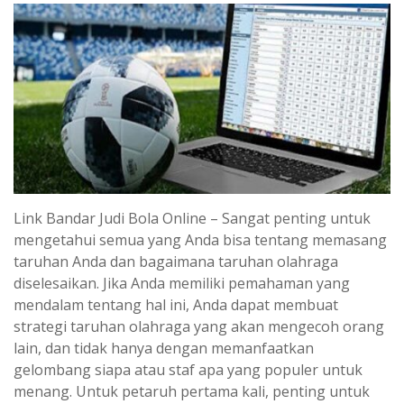
Link Bandar Judi Bola Online – Sangat penting untuk
mengetahui semua yang Anda bisa tentang memasang
taruhan Anda dan bagaimana taruhan olahraga
diselesaikan. Jika Anda memiliki pemahaman yang
mendalam tentang hal ini, Anda dapat membuat
strategi taruhan olahraga yang akan mengecoh orang
lain, dan tidak hanya dengan memanfaatkan
gelombang siapa atau staf apa yang populer untuk
menang. Untuk petaruh pertama kali, penting untuk