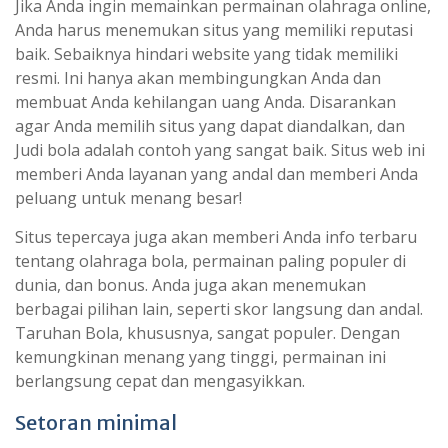
Jika Anda ingin memainkan permainan olahraga online,
Anda harus menemukan situs yang memiliki reputasi
baik. Sebaiknya hindari website yang tidak memiliki
resmi. Ini hanya akan membingungkan Anda dan
membuat Anda kehilangan uang Anda. Disarankan
agar Anda memilih situs yang dapat diandalkan, dan
Judi bola adalah contoh yang sangat baik. Situs web ini
memberi Anda layanan yang andal dan memberi Anda
peluang untuk menang besar!
Situs tepercaya juga akan memberi Anda info terbaru
tentang olahraga bola, permainan paling populer di
dunia, dan bonus. Anda juga akan menemukan
berbagai pilihan lain, seperti skor langsung dan andal.
Taruhan Bola, khususnya, sangat populer. Dengan
kemungkinan menang yang tinggi, permainan ini
berlangsung cepat dan mengasyikkan.
Setoran minimal