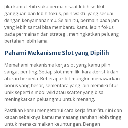
Jika kamu lebih suka bermain saat lebih sedikit
gangguan dan lebih fokus, pilih waktu yang sesuai
dengan kenyamananmu. Selain itu, bermain pada jam
yang lebih santai bisa membantu kamu lebih fokus
pada permainan dan strategi, meningkatkan peluang
bertahan lebih lama.
Pahami Mekanisme Slot yang Dipilih
Memahami mekanisme kerja slot yang kamu pilih
sangat penting. Setiap slot memiliki karakteristik dan
aturan berbeda. Beberapa slot mungkin menawarkan
bonus yang besar, sementara yang lain memiliki fitur
unik seperti simbol wild atau scatter yang bisa
meningkatkan peluangmu untuk menang.
Pastikan kamu mengetahui cara kerja fitur-fitur ini dan
kapan sebaiknya kamu memasang taruhan lebih tinggi
untuk memaksimalkan keuntungan. Dengan