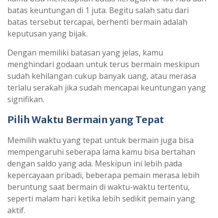
batas keuntungan di 1 juta. Begitu salah satu dari
batas tersebut tercapai, berhenti bermain adalah
keputusan yang bijak.
Dengan memiliki batasan yang jelas, kamu
menghindari godaan untuk terus bermain meskipun
sudah kehilangan cukup banyak uang, atau merasa
terlalu serakah jika sudah mencapai keuntungan yang
signifikan.
Pilih Waktu Bermain yang Tepat
Memilih waktu yang tepat untuk bermain juga bisa
mempengaruhi seberapa lama kamu bisa bertahan
dengan saldo yang ada. Meskipun ini lebih pada
kepercayaan pribadi, beberapa pemain merasa lebih
beruntung saat bermain di waktu-waktu tertentu,
seperti malam hari ketika lebih sedikit pemain yang
aktif.