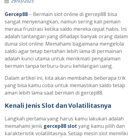
29/03/2025
Gercep88
– Bermain slot online di gercep88 bisa
sangat menyenangkan, namun sering kali pemain
merasa frustrasi ketika saldo mereka cepat habis. Ini
adalah tantangan yang dihadapi banyak orang dalam
dunia slot online. Memahami bagaimana mengelola
saldo agar tetap bertahan lebih lama di permainan
adalah kunci utama untuk menikmati pengalaman
bermain tanpa terburu-buru kehilangan uang.
Dalam artikel ini, kita akan membahas beberapa trik
yang bisa kamu coba untuk memastikan saldo tetap
aman lebih lama saat bermain di gercep88.
Kenali Jenis Slot dan Volatilitasnya
Langkah pertama yang harus kamu lakukan adalah
memahami jenis
gercep88 slot
yang kamu pilih dan
karakteristik volatilitasnya. Setiap mesin slot memiliki