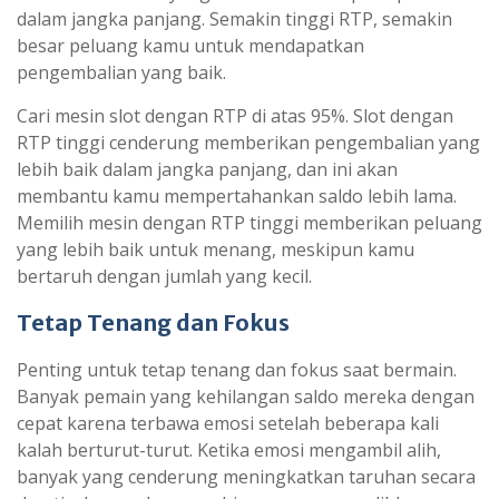
dalam jangka panjang. Semakin tinggi RTP, semakin
besar peluang kamu untuk mendapatkan
pengembalian yang baik.
Cari mesin slot dengan RTP di atas 95%. Slot dengan
RTP tinggi cenderung memberikan pengembalian yang
lebih baik dalam jangka panjang, dan ini akan
membantu kamu mempertahankan saldo lebih lama.
Memilih mesin dengan RTP tinggi memberikan peluang
yang lebih baik untuk menang, meskipun kamu
bertaruh dengan jumlah yang kecil.
Tetap Tenang dan Fokus
Penting untuk tetap tenang dan fokus saat bermain.
Banyak pemain yang kehilangan saldo mereka dengan
cepat karena terbawa emosi setelah beberapa kali
kalah berturut-turut. Ketika emosi mengambil alih,
banyak yang cenderung meningkatkan taruhan secara