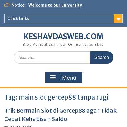
Skip
Notice:
Welcome to our university.
to
content
Quick Links
KESHAVDASWEB.COM
Blog Pembahasan Judi Online Terlengkap
Search
for:
Menu
Tag:
main slot gercep88 tanpa rugi
Trik Bermain Slot di Gercep88 agar Tidak
Cepat Kehabisan Saldo