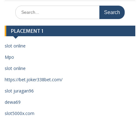
Search
for:
PLACEMENT 1
slot online
Mpo
slot online
https://bet.joker338bet.com/
slot juragan96
dewa69
slot5000x.com