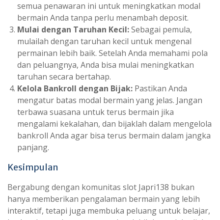
semua penawaran ini untuk meningkatkan modal
bermain Anda tanpa perlu menambah deposit.
Mulai dengan Taruhan Kecil:
Sebagai pemula,
mulailah dengan taruhan kecil untuk mengenal
permainan lebih baik. Setelah Anda memahami pola
dan peluangnya, Anda bisa mulai meningkatkan
taruhan secara bertahap.
Kelola Bankroll dengan Bijak:
Pastikan Anda
mengatur batas modal bermain yang jelas. Jangan
terbawa suasana untuk terus bermain jika
mengalami kekalahan, dan bijaklah dalam mengelola
bankroll Anda agar bisa terus bermain dalam jangka
panjang.
Kesimpulan
Bergabung dengan komunitas slot Japri138 bukan
hanya memberikan pengalaman bermain yang lebih
interaktif, tetapi juga membuka peluang untuk belajar,