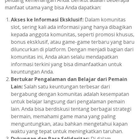
peluang kemenangan Anda. Berikut adalah beberapa
manfaat utama yang bisa Anda dapatkan:
Akses ke Informasi Eksklusif:
Dalam komunitas
slot, sering kali ada informasi yang hanya dibagikan
kepada anggota komunitas, seperti promosi khusus,
bonus eksklusif, atau game-game terbaru yang baru
diluncurkan di platform. Dengan menjadi bagian dari
komunitas ini, Anda akan selalu mendapatkan
informasi terkini yang bisa dimanfaatkan untuk
keuntungan Anda.
Bertukar Pengalaman dan Belajar dari Pemain
Lain:
Salah satu keuntungan terbesar dari
bergabung dengan komunitas adalah kesempatan
untuk belajar langsung dari pengalaman pemain
lain. Anda bisa berdiskusi tentang berbagai strategi
bermain, memahami game mana yang paling
menguntungkan, atau bahkan mengetahui kapan
waktu yang tepat untuk meningkatkan taruhan.
Dukungan dan Rasa Solidaritas:
Di dalam