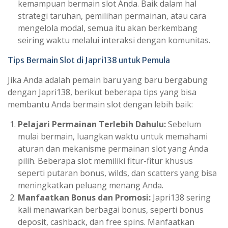
kemampuan bermain slot Anda. Baik dalam hal
strategi taruhan, pemilihan permainan, atau cara
mengelola modal, semua itu akan berkembang
seiring waktu melalui interaksi dengan komunitas.
Tips Bermain Slot di Japri138 untuk Pemula
Jika Anda adalah pemain baru yang baru bergabung
dengan Japri138, berikut beberapa tips yang bisa
membantu Anda bermain slot dengan lebih baik:
Pelajari Permainan Terlebih Dahulu:
Sebelum
mulai bermain, luangkan waktu untuk memahami
aturan dan mekanisme permainan slot yang Anda
pilih. Beberapa slot memiliki fitur-fitur khusus
seperti putaran bonus, wilds, dan scatters yang bisa
meningkatkan peluang menang Anda.
Manfaatkan Bonus dan Promosi:
Japri138 sering
kali menawarkan berbagai bonus, seperti bonus
deposit, cashback, dan free spins. Manfaatkan