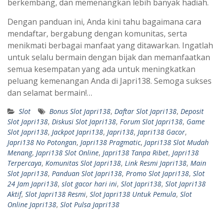
berkembang, dan memenangkan lebih banyak hadiah.
Dengan panduan ini, Anda kini tahu bagaimana cara
mendaftar, bergabung dengan komunitas, serta
menikmati berbagai manfaat yang ditawarkan. Ingatlah
untuk selalu bermain dengan bijak dan memanfaatkan
semua kesempatan yang ada untuk meningkatkan
peluang kemenangan Anda di Japri138. Semoga sukses
dan selamat bermain!…
Slot
Bonus Slot Japri138
,
Daftar Slot Japri138
,
Deposit
Slot Japri138
,
Diskusi Slot Japri138
,
Forum Slot Japri138
,
Game
Slot Japri138
,
Jackpot Japri138
,
Japri138
,
Japri138 Gacor
,
Japri138 No Potongan
,
Japri138 Pragmatic
,
Japri138 Slot Mudah
Menang
,
Japri138 Slot Online
,
Japri138 Tanpa Ribet
,
Japri138
Terpercaya
,
Komunitas Slot Japri138
,
Link Resmi Japri138
,
Main
Slot Japri138
,
Panduan Slot Japri138
,
Promo Slot Japri138
,
Slot
24 Jam Japri138
,
slot gacor hari ini
,
Slot Japri138
,
Slot Japri138
Aktif
,
Slot Japri138 Resmi
,
Slot Japri138 Untuk Pemula
,
Slot
Online Japri138
,
Slot Pulsa Japri138