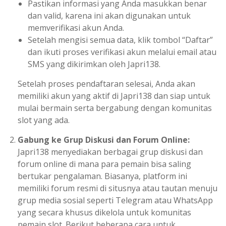
Pastikan informasi yang Anda masukkan benar
dan valid, karena ini akan digunakan untuk
memverifikasi akun Anda.
Setelah mengisi semua data, klik tombol “Daftar”
dan ikuti proses verifikasi akun melalui email atau
SMS yang dikirimkan oleh Japri138.
Setelah proses pendaftaran selesai, Anda akan
memiliki akun yang aktif di Japri138 dan siap untuk
mulai bermain serta bergabung dengan komunitas
slot yang ada.
Gabung ke Grup Diskusi dan Forum Online:
Japri138 menyediakan berbagai grup diskusi dan
forum online di mana para pemain bisa saling
bertukar pengalaman. Biasanya, platform ini
memiliki forum resmi di situsnya atau tautan menuju
grup media sosial seperti Telegram atau WhatsApp
yang secara khusus dikelola untuk komunitas
pemain slot. Berikut beberapa cara untuk