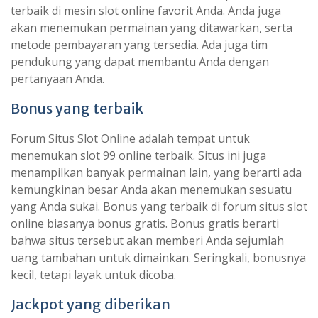
terbaik di mesin slot online favorit Anda. Anda juga
akan menemukan permainan yang ditawarkan, serta
metode pembayaran yang tersedia. Ada juga tim
pendukung yang dapat membantu Anda dengan
pertanyaan Anda.
Bonus yang terbaik
Forum Situs Slot Online adalah tempat untuk
menemukan slot 99 online terbaik. Situs ini juga
menampilkan banyak permainan lain, yang berarti ada
kemungkinan besar Anda akan menemukan sesuatu
yang Anda sukai. Bonus yang terbaik di forum situs slot
online biasanya bonus gratis. Bonus gratis berarti
bahwa situs tersebut akan memberi Anda sejumlah
uang tambahan untuk dimainkan. Seringkali, bonusnya
kecil, tetapi layak untuk dicoba.
Jackpot yang diberikan