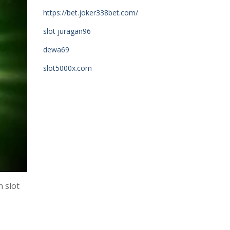
https://bet.joker338bet.com/
slot juragan96
dewa69
slot5000x.com
 slot