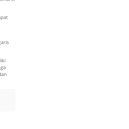
apat
garis
iki
uga
dan