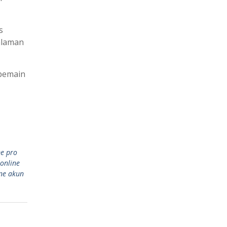
s
alaman
 pemain
e pro
online
ine akun