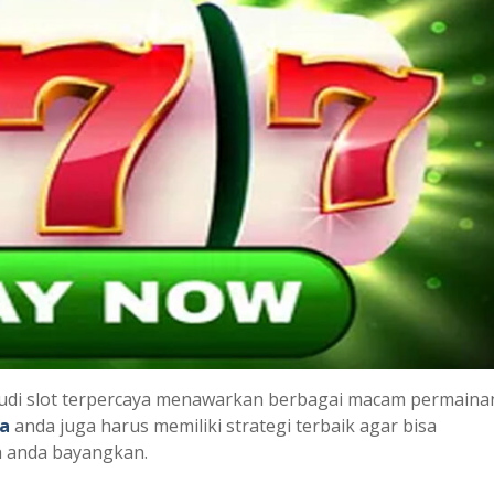
judi slot terpercaya menawarkan berbagai macam permainan
ia
anda juga harus memiliki strategi terbaik agar bisa
 anda bayangkan.