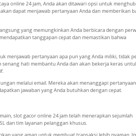
rcaya online 24 jam, Anda akan ditawari opsi untuk menghu
ni akan dapat menjawab pertanyaan Anda dan memberikan 
 langsung yang memungkinkan Anda berbicara dengan perw
a mendapatkan tanggapan cepat dan memastikan bahwa
untuk menjawab pertanyaan apa pun yang Anda miliki, tidak pe
n senang hati membantu Anda dan akan bekerja keras untu
f.
kungan melalui email. Mereka akan menanggapi pertanyaa
dapatkan jawaban yang Anda butuhkan dengan cepat.
ain, slot gacor online 24 jam telah menerapkan sejumlah
SL dan tim layanan pelanggan khusus.
nkan yang aman untuk membuat transaksi lebih nyaman. In