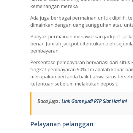
kemenangan mereka.
Ada juga berbagai permainan untuk dipilih, te
dimainkan dengan uang sungguhan atau unt
Banyak permainan menawarkan jackpot. Jack
benar. Jumlah jackpot ditentukan oleh sejumla
pembayaran.
Persentase pembayaran bervariasi dari situs ke 
tingkat pembayaran 90%. Ini adalah kabar ba
merupakan pertanda baik bahwa situs terseb
ketentuan sebelum melakukan deposit.
Baca Juga :
Link Game Judi RTP Slot Hari Ini
Pelayanan pelanggan