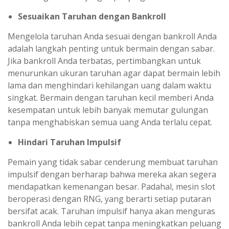
Sesuaikan Taruhan dengan Bankroll
Mengelola taruhan Anda sesuai dengan bankroll Anda
adalah langkah penting untuk bermain dengan sabar.
Jika bankroll Anda terbatas, pertimbangkan untuk
menurunkan ukuran taruhan agar dapat bermain lebih
lama dan menghindari kehilangan uang dalam waktu
singkat. Bermain dengan taruhan kecil memberi Anda
kesempatan untuk lebih banyak memutar gulungan
tanpa menghabiskan semua uang Anda terlalu cepat.
Hindari Taruhan Impulsif
Pemain yang tidak sabar cenderung membuat taruhan
impulsif dengan berharap bahwa mereka akan segera
mendapatkan kemenangan besar. Padahal, mesin slot
beroperasi dengan RNG, yang berarti setiap putaran
bersifat acak. Taruhan impulsif hanya akan menguras
bankroll Anda lebih cepat tanpa meningkatkan peluang