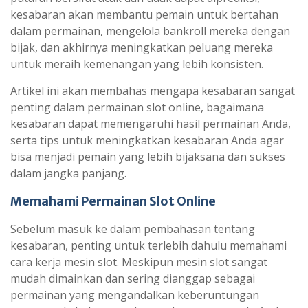
kesabaran akan membantu pemain untuk bertahan
dalam permainan, mengelola bankroll mereka dengan
bijak, dan akhirnya meningkatkan peluang mereka
untuk meraih kemenangan yang lebih konsisten.
Artikel ini akan membahas mengapa kesabaran sangat
penting dalam permainan slot online, bagaimana
kesabaran dapat memengaruhi hasil permainan Anda,
serta tips untuk meningkatkan kesabaran Anda agar
bisa menjadi pemain yang lebih bijaksana dan sukses
dalam jangka panjang.
Memahami Permainan Slot Online
Sebelum masuk ke dalam pembahasan tentang
kesabaran, penting untuk terlebih dahulu memahami
cara kerja mesin slot. Meskipun mesin slot sangat
mudah dimainkan dan sering dianggap sebagai
permainan yang mengandalkan keberuntungan