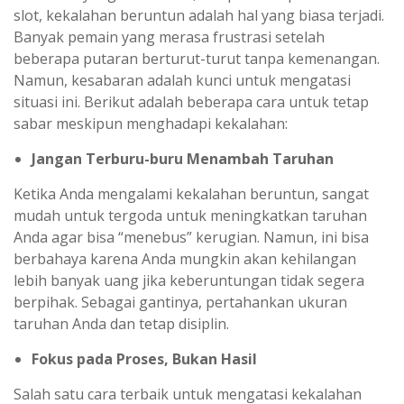
slot, kekalahan beruntun adalah hal yang biasa terjadi.
Banyak pemain yang merasa frustrasi setelah
beberapa putaran berturut-turut tanpa kemenangan.
Namun, kesabaran adalah kunci untuk mengatasi
situasi ini. Berikut adalah beberapa cara untuk tetap
sabar meskipun menghadapi kekalahan:
Jangan Terburu-buru Menambah Taruhan
Ketika Anda mengalami kekalahan beruntun, sangat
mudah untuk tergoda untuk meningkatkan taruhan
Anda agar bisa “menebus” kerugian. Namun, ini bisa
berbahaya karena Anda mungkin akan kehilangan
lebih banyak uang jika keberuntungan tidak segera
berpihak. Sebagai gantinya, pertahankan ukuran
taruhan Anda dan tetap disiplin.
Fokus pada Proses, Bukan Hasil
Salah satu cara terbaik untuk mengatasi kekalahan