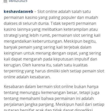
06/02/2025
keshavdasweb
– Slot online adalah salah satu
permainan kasino yang paling populer dan mudah
diakses di seluruh dunia. Tidak seperti permainan
kasino lainnya yang melibatkan keterampilan atau
strategi yang lebih rumit, permainan slot sering kali
mengandalkan keberuntungan. Meskipun begitu,
banyak pemain yang sering kali terjebak dalam
keinginan untuk menang dengan cepat, yang sering
kali dapat mengarah pada keputusan impulsif dan
kerugian. Oleh karena itu, salah satu kualitas
terpenting yang harus dimiliki oleh setiap pemain slot
online adalah kesabaran.
Kesabaran dalam bermain slot online bukan hanya
tentang menunggu kemenangan besar, tetapi juga
tentang memahami bahwa permainan ini adalah
perjalanan jangka panjang. Meskipun hasil dari setiap
putaran bersifat acak dan tidak dapat diprediksi,