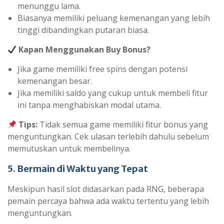
menunggu lama.
Biasanya memiliki peluang kemenangan yang lebih
tinggi dibandingkan putaran biasa.
Kapan Menggunakan Buy Bonus?
Jika game memiliki free spins dengan potensi
kemenangan besar.
Jika memiliki saldo yang cukup untuk membeli fitur
ini tanpa menghabiskan modal utama.
Tips:
Tidak semua game memiliki fitur bonus yang
menguntungkan. Cek ulasan terlebih dahulu sebelum
memutuskan untuk membelinya.
5. Bermain di Waktu yang Tepat
Meskipun hasil slot didasarkan pada RNG, beberapa
pemain percaya bahwa ada waktu tertentu yang lebih
menguntungkan.