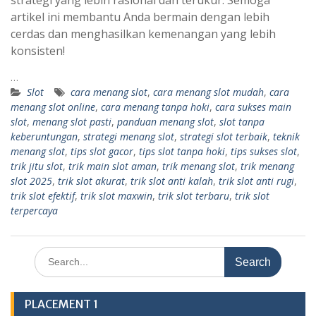
strategi yang lebih rasional dan terukur. Semoga
artikel ini membantu Anda bermain dengan lebih
cerdas dan menghasilkan kemenangan yang lebih
konsisten!
…
Slot
cara menang slot
,
cara menang slot mudah
,
cara
menang slot online
,
cara menang tanpa hoki
,
cara sukses main
slot
,
menang slot pasti
,
panduan menang slot
,
slot tanpa
keberuntungan
,
strategi menang slot
,
strategi slot terbaik
,
teknik
menang slot
,
tips slot gacor
,
tips slot tanpa hoki
,
tips sukses slot
,
trik jitu slot
,
trik main slot aman
,
trik menang slot
,
trik menang
slot 2025
,
trik slot akurat
,
trik slot anti kalah
,
trik slot anti rugi
,
trik slot efektif
,
trik slot maxwin
,
trik slot terbaru
,
trik slot
terpercaya
Search
for:
PLACEMENT 1