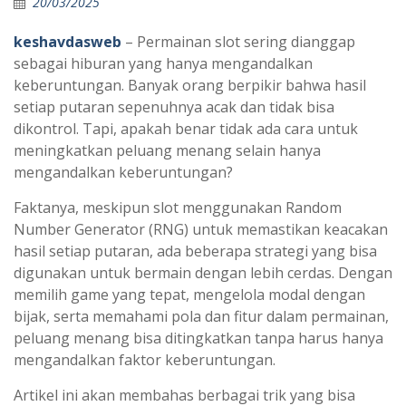
20/03/2025
keshavdasweb
– Permainan slot sering dianggap
sebagai hiburan yang hanya mengandalkan
keberuntungan. Banyak orang berpikir bahwa hasil
setiap putaran sepenuhnya acak dan tidak bisa
dikontrol. Tapi, apakah benar tidak ada cara untuk
meningkatkan peluang menang selain hanya
mengandalkan keberuntungan?
Faktanya, meskipun slot menggunakan Random
Number Generator (RNG) untuk memastikan keacakan
hasil setiap putaran, ada beberapa strategi yang bisa
digunakan untuk bermain dengan lebih cerdas. Dengan
memilih game yang tepat, mengelola modal dengan
bijak, serta memahami pola dan fitur dalam permainan,
peluang menang bisa ditingkatkan tanpa harus hanya
mengandalkan faktor keberuntungan.
Artikel ini akan membahas berbagai trik yang bisa