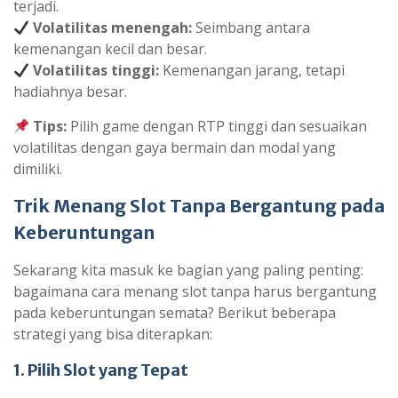
terjadi.
Volatilitas menengah:
Seimbang antara
kemenangan kecil dan besar.
Volatilitas tinggi:
Kemenangan jarang, tetapi
hadiahnya besar.
Tips:
Pilih game dengan RTP tinggi dan sesuaikan
volatilitas dengan gaya bermain dan modal yang
dimiliki.
Trik Menang Slot Tanpa Bergantung pada
Keberuntungan
Sekarang kita masuk ke bagian yang paling penting:
bagaimana cara menang slot tanpa harus bergantung
pada keberuntungan semata? Berikut beberapa
strategi yang bisa diterapkan:
1. Pilih Slot yang Tepat