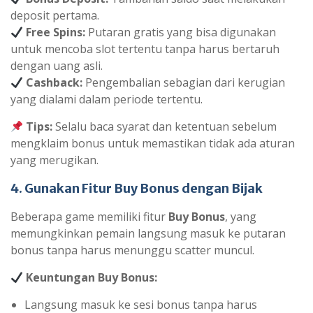
deposit pertama.
Free Spins:
Putaran gratis yang bisa digunakan
untuk mencoba slot tertentu tanpa harus bertaruh
dengan uang asli.
Cashback:
Pengembalian sebagian dari kerugian
yang dialami dalam periode tertentu.
Tips:
Selalu baca syarat dan ketentuan sebelum
mengklaim bonus untuk memastikan tidak ada aturan
yang merugikan.
4. Gunakan Fitur Buy Bonus dengan Bijak
Beberapa game memiliki fitur
Buy Bonus
, yang
memungkinkan pemain langsung masuk ke putaran
bonus tanpa harus menunggu scatter muncul.
Keuntungan Buy Bonus:
Langsung masuk ke sesi bonus tanpa harus