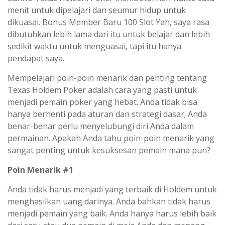
menit untuk dipelajari dan seumur hidup untuk
dikuasai. Bonus Member Baru 100 Slot Yah, saya rasa
dibutuhkan lebih lama dari itu untuk belajar dan lebih
sedikit waktu untuk menguasai, tapi itu hanya
pendapat saya.
Mempelajari poin-poin menarik dan penting tentang
Texas Holdem Poker adalah cara yang pasti untuk
menjadi pemain poker yang hebat. Anda tidak bisa
hanya berhenti pada aturan dan strategi dasar; Anda
benar-benar perlu menyelubungi diri Anda dalam
permainan. Apakah Anda tahu poin-poin menarik yang
sangat penting untuk kesuksesan pemain mana pun?
Poin Menarik #1
Anda tidak harus menjadi yang terbaik di Holdem untuk
menghasilkan uang darinya. Anda bahkan tidak harus
menjadi pemain yang baik. Anda hanya harus lebih baik