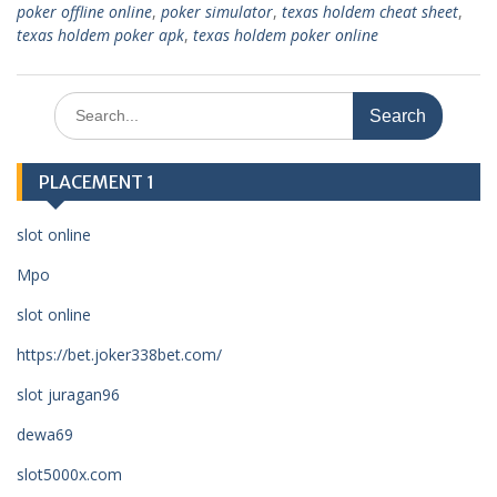
poker offline online
,
poker simulator
,
texas holdem cheat sheet
,
texas holdem poker apk
,
texas holdem poker online
Search
for:
PLACEMENT 1
slot online
Mpo
slot online
https://bet.joker338bet.com/
slot juragan96
dewa69
slot5000x.com