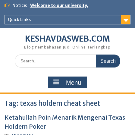
Skip
Notice:
Welcome to our university.
to
content
Quick Links
KESHAVDASWEB.COM
Blog Pembahasan Judi Online Terlengkap
Search
for:
Menu
Tag:
texas holdem cheat sheet
Ketahuilah Poin Menarik Mengenai Texas
Holdem Poker