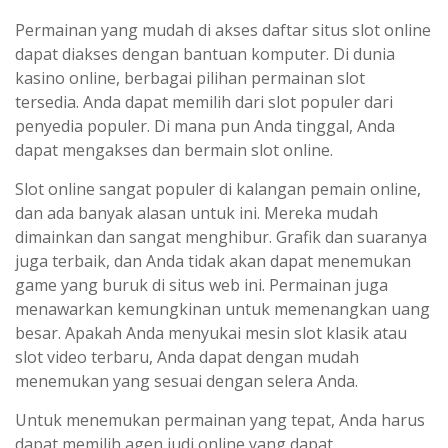
Permainan yang mudah di akses daftar situs slot online
dapat diakses dengan bantuan komputer. Di dunia
kasino online, berbagai pilihan permainan slot
tersedia. Anda dapat memilih dari slot populer dari
penyedia populer. Di mana pun Anda tinggal, Anda
dapat mengakses dan bermain slot online.
Slot online sangat populer di kalangan pemain online,
dan ada banyak alasan untuk ini. Mereka mudah
dimainkan dan sangat menghibur. Grafik dan suaranya
juga terbaik, dan Anda tidak akan dapat menemukan
game yang buruk di situs web ini. Permainan juga
menawarkan kemungkinan untuk memenangkan uang
besar. Apakah Anda menyukai mesin slot klasik atau
slot video terbaru, Anda dapat dengan mudah
menemukan yang sesuai dengan selera Anda.
Untuk menemukan permainan yang tepat, Anda harus
dapat memilih agen judi online yang dapat