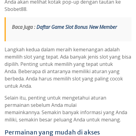
Anda akan melihat kotak pop-up dengan tautan ke
Sbobet88.
Baca Juga :
Daftar Game Slot Bonus New Member
Langkah kedua dalam meraih kemenangan adalah
memilih slot yang tepat. Ada banyak jenis slot yang bisa
dipilih. Penting untuk memilih yang tepat untuk
Anda. Beberapa di antaranya memiliki aturan yang
berbeda. Anda harus memilih slot yang paling cocok
untuk Anda.
Selain itu, penting untuk mengetahui aturan
permainan sebelum Anda mulai
memainkannya. Semakin banyak informasi yang Anda
miliki, semakin besar peluang Anda untuk menang.
Permainan yang mudah di akses