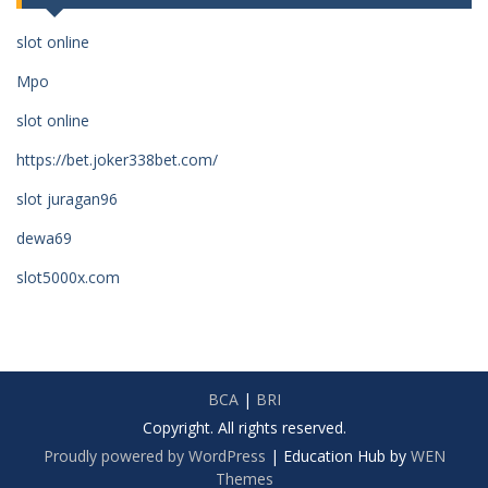
slot online
Mpo
slot online
https://bet.joker338bet.com/
slot juragan96
dewa69
slot5000x.com
BCA
|
BRI
Copyright. All rights reserved.
Proudly powered by WordPress
|
Education Hub by
WEN
Themes