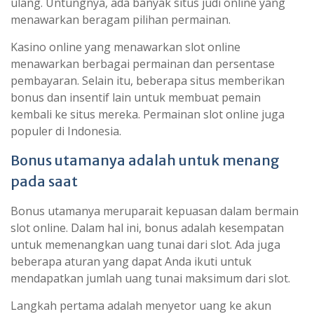
ulang. Untungnya, ada banyak situs judi online yang
menawarkan beragam pilihan permainan.
Kasino online yang menawarkan slot online
menawarkan berbagai permainan dan persentase
pembayaran. Selain itu, beberapa situs memberikan
bonus dan insentif lain untuk membuat pemain
kembali ke situs mereka. Permainan slot online juga
populer di Indonesia.
Bonus utamanya adalah untuk menang
pada saat
Bonus utamanya meruparait kepuasan dalam bermain
slot online. Dalam hal ini, bonus adalah kesempatan
untuk memenangkan uang tunai dari slot. Ada juga
beberapa aturan yang dapat Anda ikuti untuk
mendapatkan jumlah uang tunai maksimum dari slot.
Langkah pertama adalah menyetor uang ke akun