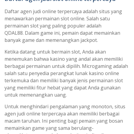
Daftar agen judi online terpercaya adalah situs yang
menawarkan permainan slot online. Salah satu
permainan slot yang paling populer adalah
QDAL88. Dalam game ini, pemain dapat memainkan
banyak game dan memenangkan jackpot.
Ketika datang untuk bermain slot, Anda akan
menemukan bahwa kasino yang andal akan memiliki
berbagai permainan untuk dipilih. Microgaming adalah
salah satu penyedia perangkat lunak kasino online
terkemuka dan memiliki banyak jenis permainan slot
yang memiliki fitur hebat yang dapat Anda gunakan
untuk memenangkan uang.
Untuk menghindari pengalaman yang monoton, situs
agen judi online terpercaya akan memiliki berbagai
macam taruhan. Ini penting bagi pemain yang bosan
memainkan game yang sama berulang-