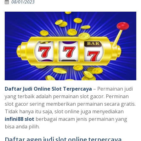
08/01/2023
Daftar Judi Online Slot Terpercaya
– Permainan judi
yang terbaik adalah permainan slot gacor. Perminan
slot gacor sering memberikan permainan secara gratis.
Tidak hanya itu saja, slot online juga menyediakan
infini88 slot
berbagai macam jenis permainan yang
bisa anda pilih.
Daftar agen judi slot online terpercaya