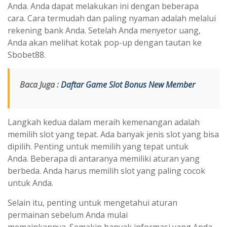
Anda. Anda dapat melakukan ini dengan beberapa
cara. Cara termudah dan paling nyaman adalah melalui
rekening bank Anda. Setelah Anda menyetor uang,
Anda akan melihat kotak pop-up dengan tautan ke
Sbobet88.
Baca Juga :
Daftar Game Slot Bonus New Member
Langkah kedua dalam meraih kemenangan adalah
memilih slot yang tepat. Ada banyak jenis slot yang bisa
dipilih. Penting untuk memilih yang tepat untuk
Anda. Beberapa di antaranya memiliki aturan yang
berbeda. Anda harus memilih slot yang paling cocok
untuk Anda.
Selain itu, penting untuk mengetahui aturan
permainan sebelum Anda mulai