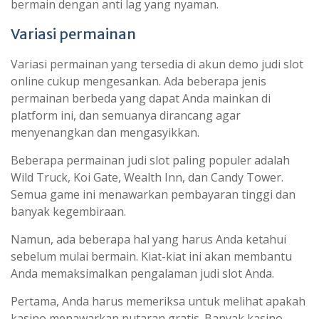
bermain dengan anti lag yang nyaman.
Variasi permainan
Variasi permainan yang tersedia di akun demo judi slot
online cukup mengesankan. Ada beberapa jenis
permainan berbeda yang dapat Anda mainkan di
platform ini, dan semuanya dirancang agar
menyenangkan dan mengasyikkan.
Beberapa permainan judi slot paling populer adalah
Wild Truck, Koi Gate, Wealth Inn, dan Candy Tower.
Semua game ini menawarkan pembayaran tinggi dan
banyak kegembiraan.
Namun, ada beberapa hal yang harus Anda ketahui
sebelum mulai bermain. Kiat-kiat ini akan membantu
Anda memaksimalkan pengalaman judi slot Anda.
Pertama, Anda harus memeriksa untuk melihat apakah
kasino menawarkan putaran gratis. Banyak kasino