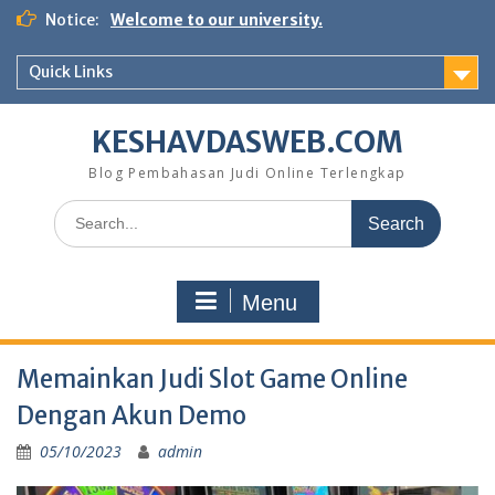
Skip
Notice:
Welcome to our university.
to
content
Quick Links
KESHAVDASWEB.COM
Blog Pembahasan Judi Online Terlengkap
Search
for:
Menu
Memainkan Judi Slot Game Online
Dengan Akun Demo
05/10/2023
admin