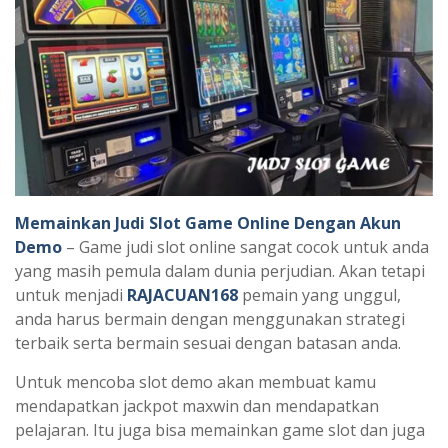
Memainkan Judi Slot Game Online Dengan Akun
Demo
– Game judi slot online sangat cocok untuk anda
yang masih pemula dalam dunia perjudian. Akan tetapi
untuk menjadi
RAJACUAN168
pemain yang unggul,
anda harus bermain dengan menggunakan strategi
terbaik serta bermain sesuai dengan batasan anda.
Untuk mencoba slot demo akan membuat kamu
mendapatkan jackpot maxwin dan mendapatkan
pelajaran. Itu juga bisa memainkan game slot dan juga