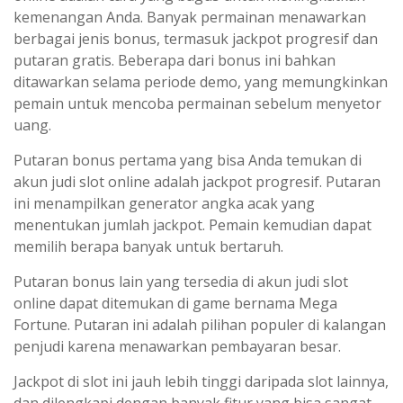
kemenangan Anda. Banyak permainan menawarkan
berbagai jenis bonus, termasuk jackpot progresif dan
putaran gratis. Beberapa dari bonus ini bahkan
ditawarkan selama periode demo, yang memungkinkan
pemain untuk mencoba permainan sebelum menyetor
uang.
Putaran bonus pertama yang bisa Anda temukan di
akun judi slot online adalah jackpot progresif. Putaran
ini menampilkan generator angka acak yang
menentukan jumlah jackpot. Pemain kemudian dapat
memilih berapa banyak untuk bertaruh.
Putaran bonus lain yang tersedia di akun judi slot
online dapat ditemukan di game bernama Mega
Fortune. Putaran ini adalah pilihan populer di kalangan
penjudi karena menawarkan pembayaran besar.
Jackpot di slot ini jauh lebih tinggi daripada slot lainnya,