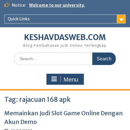
Skip
Notice:
Welcome to our university.
to
content
Quick Links
KESHAVDASWEB.COM
Blog Pembahasan Judi Online Terlengkap
Search
for:
Menu
Tag:
rajacuan 168 apk
Memainkan Judi Slot Game Online Dengan
Akun Demo