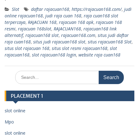
Slot
daftar rajacuan168
,
https://rajacuan168.com/
,
judi
online rajacuan168
,
judi raja cuan 168
,
raja cuan168 slot
terpercaya
,
RAJACUAN 168
,
rajacuan 168 apk
,
rajacuan 168
resmi
,
rajacuan 168slot
,
RAJACUAN168
,
rajacuan168 link
alternatif
,
rajacuan168 slot
,
rajacuan168.com
,
situs judi daftar
raja cuan168
,
situs judi rajacuan168 slot
,
situs rajacuan168 Slot
,
situs slot rajacuan 168
,
situs slot resmi rajacuan168
,
slot
rajacuan168
,
slot rajacuan168 login
,
website raja cuan168
Search
for:
PLACEMENT 1
slot online
Mpo
slot online