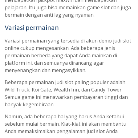
mendapatkan jackpot maxwin dan mendapatkan
pelajaran. Itu juga bisa memainkan game slot dan juga
bermain dengan anti lag yang nyaman.
Variasi permainan
Variasi permainan yang tersedia di akun demo judi slot
online cukup mengesankan. Ada beberapa jenis
permainan berbeda yang dapat Anda mainkan di
platform ini, dan semuanya dirancang agar
menyenangkan dan mengasyikkan.
Beberapa permainan judi slot paling populer adalah
Wild Truck, Koi Gate, Wealth Inn, dan Candy Tower.
Semua game ini menawarkan pembayaran tinggi dan
banyak kegembiraan.
Namun, ada beberapa hal yang harus Anda ketahui
sebelum mulai bermain. Kiat-kiat ini akan membantu
Anda memaksimalkan pengalaman judi slot Anda.