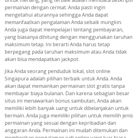
untuk menang, yang terbaik adalah membaca deskripsi
permainan dengan cermat. Anda pasti ingin
mengetahui aturannya sehingga Anda dapat
memanfaatkan pengalaman Anda sebaik mungkin.
Anda juga dapat mempelajari tentang pembayaran,
yang biasanya dihitung dengan menggunakan taruhan
maksimum tetap. Ini berarti Anda harus tetap
berpegang pada taruhan maksimum atau Anda tidak
akan bisa mendapatkan jackpot.
Jika Anda seorang penduduk lokal, slot online
Singapura adalah pilihan terbaik untuk Anda. Anda
akan dapat memainkan permainan slot gratis tanpa
membayar biaya bulanan. Dan karena sebagian besar
situs ini menawarkan bonus sambutan, Anda akan
memiliki lebih banyak uang untuk dibelanjakan untuk
bermain. Anda juga memiliki pilihan untuk memilih jenis
permainan yang sesuai dengan kepribadian dan
anggaran Anda. Permainan ini mudah ditemukan dan
memberikan pengalaman judi online yang luar biasa