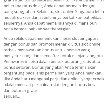
gratis atau bonus setoran. Selain itu, jika Anda memiliki
beberapa ratus dolar, Anda dapat bermain dengan
uang sungguhan. Selain itu, slot online Singapura lebih
mudah diakses dari sebelumnya berkat kompatibilitas
selulernya. Anda dapat memainkannya di mana pun
Anda berada, bahkan saat bepergian.
Anda selalu dapat menemukan mesin slot Singapura
dengan bonus dan promosi menarik. Situs slot online
terbaik menawarkan bonus untuk pemain yang
menyetor uang dan mendaftar untuk menjadi anggota.
Penawaran ini bisa dalam bentuk putaran gratis atau
bonus setoran. Bonus yang akan Anda terima akan
tergantung pada jenis permainan yang Anda mainkan.
Jika Anda baru mengenal perjudian online, yang terbaik
adalah mencari permainan slot dengan bonus besar
dan putaran gratis.
sebuah…
…