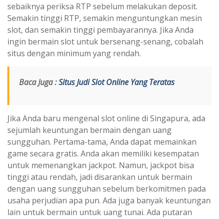
sebaiknya periksa RTP sebelum melakukan deposit.
Semakin tinggi RTP, semakin menguntungkan mesin
slot, dan semakin tinggi pembayarannya. Jika Anda
ingin bermain slot untuk bersenang-senang, cobalah
situs dengan minimum yang rendah.
Baca Juga :
Situs Judi Slot Online Yang Teratas
Jika Anda baru mengenal slot online di Singapura, ada
sejumlah keuntungan bermain dengan uang
sungguhan. Pertama-tama, Anda dapat memainkan
game secara gratis. Anda akan memiliki kesempatan
untuk memenangkan jackpot. Namun, jackpot bisa
tinggi atau rendah, jadi disarankan untuk bermain
dengan uang sungguhan sebelum berkomitmen pada
usaha perjudian apa pun. Ada juga banyak keuntungan
lain untuk bermain untuk uang tunai. Ada putaran