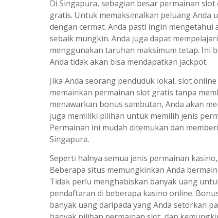
Di Singapura, sebagian besar permainan slo
gratis. Untuk memaksimalkan peluang Anda u
dengan cermat. Anda pasti ingin mengetahu
sebaik mungkin. Anda juga dapat mempelajar
menggunakan taruhan maksimum tetap. Ini b
Anda tidak akan bisa mendapatkan jackpot.
Jika Anda seorang penduduk lokal, slot onlin
memainkan permainan slot gratis tanpa memba
menawarkan bonus sambutan, Anda akan memil
juga memiliki pilihan untuk memilih jenis pe
Permainan ini mudah ditemukan dan memberik
Singapura.
Seperti halnya semua jenis permainan kasino
Beberapa situs memungkinkan Anda bermain se
Tidak perlu menghabiskan banyak uang untuk
pendaftaran di beberapa kasino online. Bon
banyak uang daripada yang Anda setorkan pad
banyak pilihan permainan slot, dan kemungki