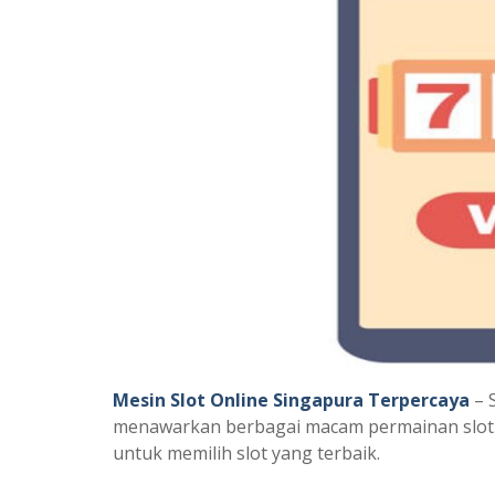
Mesin Slot Online Singapura Terpercaya
– S
menawarkan berbagai macam permainan slot y
untuk memilih slot yang terbaik.