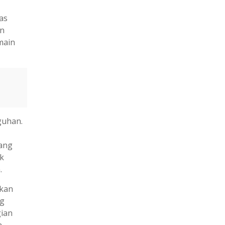
as
in
main
guhan.
uang
k
.
tkan
ng
gian
n