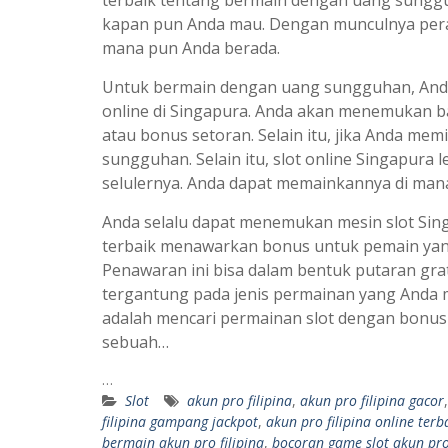
kapan pun Anda mau. Dengan munculnya pera
mana pun Anda berada.
Untuk bermain dengan uang sungguhan, And
online di Singapura. Anda akan menemukan b
atau bonus setoran. Selain itu, jika Anda me
sungguhan. Selain itu, slot online Singapura 
selulernya. Anda dapat memainkannya di man
Anda selalu dapat menemukan mesin slot Sing
terbaik menawarkan bonus untuk pemain yan
Penawaran ini bisa dalam bentuk putaran gra
tergantung pada jenis permainan yang Anda m
adalah mencari permainan slot dengan bonus 
sebuah…
…
Slot
akun pro filipina
,
akun pro filipina gacor
filipina gampang jackpot
,
akun pro filipina online terb
bermain akun pro filipina
,
bocoran game slot akun pro 