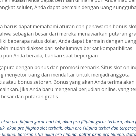
ngkat seluler, Anda dapat bermain dengan uang sungguha
a harus dapat memahami aturan dan penawaran bonus slo
ahwa sebagian besar dari mereka menawarkan putaran gra
miliki beberapa ratus dolar, Anda dapat bermain dengan uan
lebih mudah diakses dari sebelumnya berkat kompatibilitas
a pun Anda berada, bahkan saat bepergian.
apura dengan bonus dan promosi menarik. Situs slot onlin
g menyetor uang dan mendaftar untuk menjadi anggota.
tis atau bonus setoran. Bonus yang akan Anda terima akan
ainkan. Jika Anda baru mengenal perjudian online, yang te
besar dan putaran gratis.
,
akun pro filipina gacor hari ini
,
akun pro filipina gacor terbaru
,
akun 
aik
,
akun pro filipina slot terbaik
,
akun pro Filipina terbai dan terperc
filipina
,
bocoran situs akun pro filipina
,
daftar akun pro filipina
,
dafta