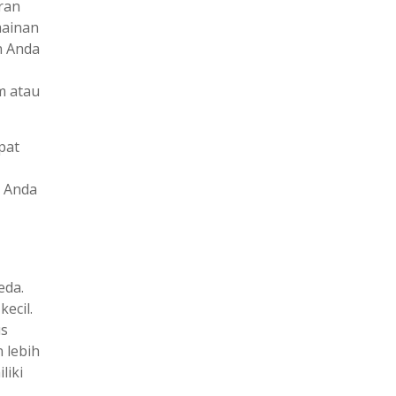
ran
mainan
n Anda
m atau
pat
. Anda
eda.
ecil.
us
 lebih
liki