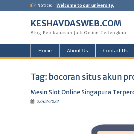
Skip
Notice:
Welcome to our university.
to
content
KESHAVDASWEB.COM
Blog Pembahasan Judi Online Terlengkap
Home
About Us
Contact Us
Tag:
bocoran situs akun pro
Mesin Slot Online Singapura Terper
22/03/2023