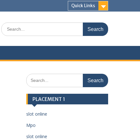
Quick Links
Search
for:
Search
for:
PLACEMENT 1
slot online
Mpo
slot online