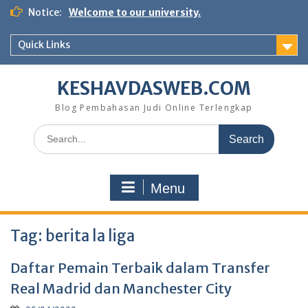
Skip
Notice:
Welcome to our university.
to
content
Quick Links
KESHAVDASWEB.COM
Blog Pembahasan Judi Online Terlengkap
Search
for:
Menu
Tag:
berita la liga
Daftar Pemain Terbaik dalam Transfer
Real Madrid dan Manchester City