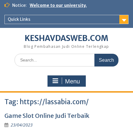
Skip
Notice:
Welcome to our university.
to
content
Quick Links
KESHAVDASWEB.COM
Blog Pembahasan Judi Online Terlengkap
Search
for:
Menu
Tag:
https://lassabia.com/
Game Slot Online Judi Terbaik
23/04/2023