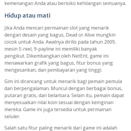
kemenangan Anda atau berisiko kehilangan semuanya.
Hidup atau mati
Jika Anda mencari permainan slot yang menarik
dengan desain yang bagus, Dead or Alive mungkin
cocok untuk Anda. Awalnya dirilis pada tahun 2009,
mesin 5-reel, 9-payline ini memiliki banyak
pengikut. Dikembangkan oleh NetEnt, game ini
menawarkan grafik yang bagus, fitur bonus yang
mengesankan, dan pembayaran yang tinggi.
Gim ini dirancang untuk menarik bagi pemain pemula
dan berpengalaman. Muncul dengan berbagai bonus,
putaran gratis, dan belantara. Selain itu, pemain dapat
menyesuaikan nilai koin sesuai dengan keinginan
mereka. Game ini juga tersedia untuk permainan
seluler.
Salah satu fitur paling menarik dari game ini adalah