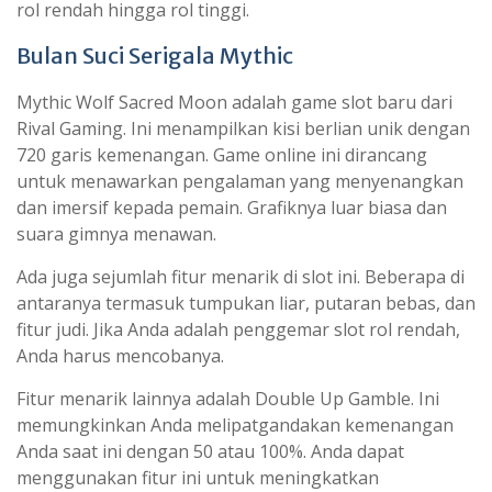
rol rendah hingga rol tinggi.
Bulan Suci Serigala Mythic
Mythic Wolf Sacred Moon adalah game slot baru dari
Rival Gaming. Ini menampilkan kisi berlian unik dengan
720 garis kemenangan. Game online ini dirancang
untuk menawarkan pengalaman yang menyenangkan
dan imersif kepada pemain. Grafiknya luar biasa dan
suara gimnya menawan.
Ada juga sejumlah fitur menarik di slot ini. Beberapa di
antaranya termasuk tumpukan liar, putaran bebas, dan
fitur judi. Jika Anda adalah penggemar slot rol rendah,
Anda harus mencobanya.
Fitur menarik lainnya adalah Double Up Gamble. Ini
memungkinkan Anda melipatgandakan kemenangan
Anda saat ini dengan 50 atau 100%. Anda dapat
menggunakan fitur ini untuk meningkatkan