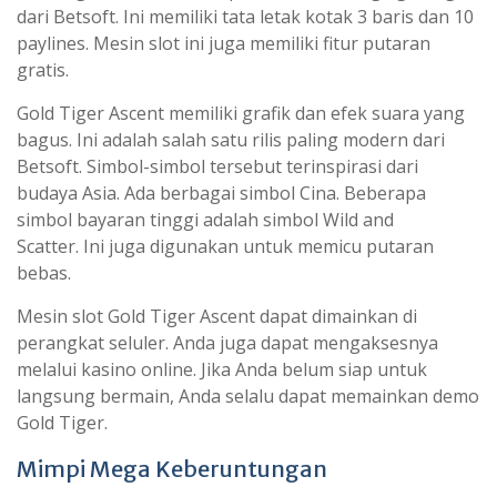
dari Betsoft. Ini memiliki tata letak kotak 3 baris dan 10
paylines. Mesin slot ini juga memiliki fitur putaran
gratis.
Gold Tiger Ascent memiliki grafik dan efek suara yang
bagus. Ini adalah salah satu rilis paling modern dari
Betsoft. Simbol-simbol tersebut terinspirasi dari
budaya Asia. Ada berbagai simbol Cina. Beberapa
simbol bayaran tinggi adalah simbol Wild and
Scatter. Ini juga digunakan untuk memicu putaran
bebas.
Mesin slot Gold Tiger Ascent dapat dimainkan di
perangkat seluler. Anda juga dapat mengaksesnya
melalui kasino online. Jika Anda belum siap untuk
langsung bermain, Anda selalu dapat memainkan demo
Gold Tiger.
Mimpi Mega Keberuntungan