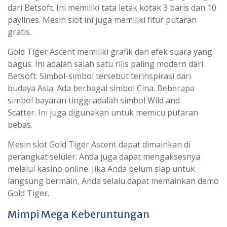
dari Betsoft. Ini memiliki tata letak kotak 3 baris dan 10
paylines. Mesin slot ini juga memiliki fitur putaran
gratis.
Gold Tiger Ascent memiliki grafik dan efek suara yang
bagus. Ini adalah salah satu rilis paling modern dari
Betsoft. Simbol-simbol tersebut terinspirasi dari
budaya Asia. Ada berbagai simbol Cina. Beberapa
simbol bayaran tinggi adalah simbol Wild and
Scatter. Ini juga digunakan untuk memicu putaran
bebas.
Mesin slot Gold Tiger Ascent dapat dimainkan di
perangkat seluler. Anda juga dapat mengaksesnya
melalui kasino online. Jika Anda belum siap untuk
langsung bermain, Anda selalu dapat memainkan demo
Gold Tiger.
Mimpi Mega Keberuntungan