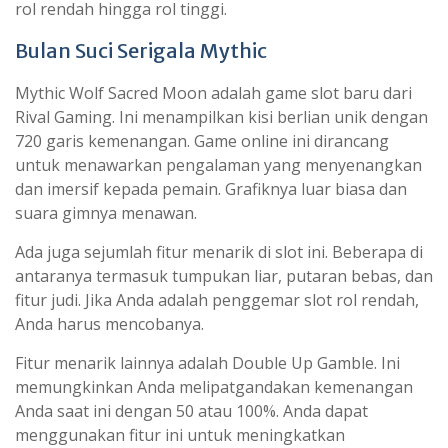
rol rendah hingga rol tinggi.
Bulan Suci Serigala Mythic
Mythic Wolf Sacred Moon adalah game slot baru dari
Rival Gaming. Ini menampilkan kisi berlian unik dengan
720 garis kemenangan. Game online ini dirancang
untuk menawarkan pengalaman yang menyenangkan
dan imersif kepada pemain. Grafiknya luar biasa dan
suara gimnya menawan.
Ada juga sejumlah fitur menarik di slot ini. Beberapa di
antaranya termasuk tumpukan liar, putaran bebas, dan
fitur judi. Jika Anda adalah penggemar slot rol rendah,
Anda harus mencobanya.
Fitur menarik lainnya adalah Double Up Gamble. Ini
memungkinkan Anda melipatgandakan kemenangan
Anda saat ini dengan 50 atau 100%. Anda dapat
menggunakan fitur ini untuk meningkatkan