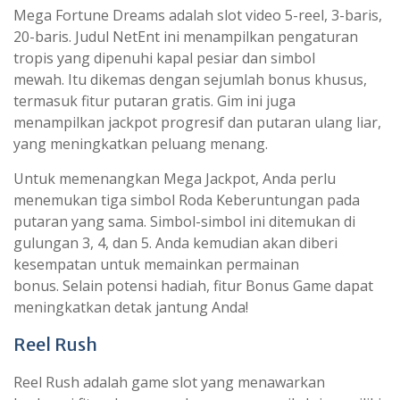
Mega Fortune Dreams adalah slot video 5-reel, 3-baris,
20-baris. Judul NetEnt ini menampilkan pengaturan
tropis yang dipenuhi kapal pesiar dan simbol
mewah. Itu dikemas dengan sejumlah bonus khusus,
termasuk fitur putaran gratis. Gim ini juga
menampilkan jackpot progresif dan putaran ulang liar,
yang meningkatkan peluang menang.
Untuk memenangkan Mega Jackpot, Anda perlu
menemukan tiga simbol Roda Keberuntungan pada
putaran yang sama. Simbol-simbol ini ditemukan di
gulungan 3, 4, dan 5. Anda kemudian akan diberi
kesempatan untuk memainkan permainan
bonus. Selain potensi hadiah, fitur Bonus Game dapat
meningkatkan detak jantung Anda!
Reel Rush
Reel Rush adalah game slot yang menawarkan