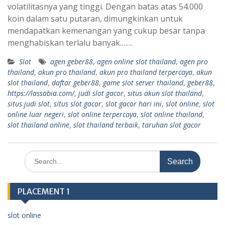
volatilitasnya yang tinggi. Dengan batas atas 54.000
koin dalam satu putaran, dimungkinkan untuk
mendapatkan kemenangan yang cukup besar tanpa
menghabiskan terlalu banyak.……
Slot
agen geber88
,
agen online slot thailand
,
agen pro
thailand
,
akun pro thailand
,
akun pro thailand terpercaya
,
akun
slot thailand
,
daftar geber88
,
game slot server thailand
,
geber88
,
https://lassabia.com/
,
judi slot gacor
,
situs akun slot thailand
,
situs judi slot
,
situs slot gacor
,
slot gacor hari ini
,
slot online
,
slot
online luar negeri
,
slot online terpercaya
,
slot online thailand
,
slot thailand online
,
slot thailand terbaik
,
taruhan slot gacor
Search
for:
PLACEMENT 1
slot online