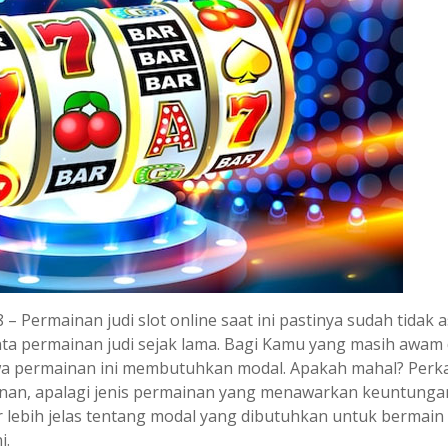
 Permainan judi slot online saat ini pastinya sudah tidak 
inta permainan judi sejak lama. Bagi Kamu yang masih awam
wa permainan ini membutuhkan modal. Apakah mahal? Perk
inan, apalagi jenis permainan yang menawarkan keuntunga
gar lebih jelas tentang modal yang dibutuhkan untuk bermain 
i.