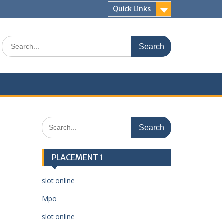
Quick Links
Search
for:
Search
for:
PLACEMENT 1
slot online
Mpo
slot online