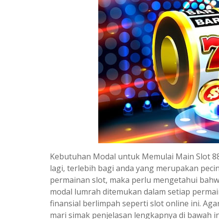
Kebutuhan Modal untuk Memulai Main Slot 88 –
lagi, terlebih bagi anda yang merupakan pec
permainan slot, maka perlu mengetahui bah
modal lumrah ditemukan dalam setiap perma
finansial berlimpah seperti slot online ini. A
mari simak penjelasan lengkapnya di bawah in