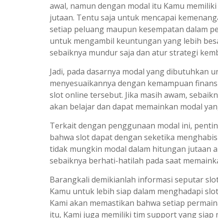
awal, namun dengan modal itu Kamu memilik
jutaan. Tentu saja untuk mencapai kemenang
setiap peluang maupun kesempatan dalam perm
untuk mengambil keuntungan yang lebih besa
sebaiknya mundur saja dan atur strategi kemb
Jadi, pada dasarnya modal yang dibutuhkan un
menyesuaikannya dengan kemampuan finans
slot online tersebut. Jika masih awam, sebai
akan belajar dan dapat memainkan modal yang
Terkait dengan penggunaan modal ini, pentin
bahwa slot dapat dengan seketika menghabisk
tidak mungkin modal dalam hitungan jutaan a
sebaiknya berhati-hatilah pada saat memain
Barangkali demikianlah informasi seputar slo
Kamu untuk lebih siap dalam menghadapi slot
Kami akan memastikan bahwa setiap permaina
itu, Kami juga memiliki tim support yang si