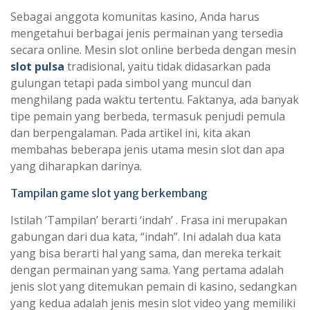
Sebagai anggota komunitas kasino, Anda harus
mengetahui berbagai jenis permainan yang tersedia
secara online. Mesin slot online berbeda dengan mesin
slot pulsa
tradisional, yaitu tidak didasarkan pada
gulungan tetapi pada simbol yang muncul dan
menghilang pada waktu tertentu. Faktanya, ada banyak
tipe pemain yang berbeda, termasuk penjudi pemula
dan berpengalaman. Pada artikel ini, kita akan
membahas beberapa jenis utama mesin slot dan apa
yang diharapkan darinya.
Tampilan game slot yang berkembang
Istilah ‘Tampilan’ berarti ‘indah’ . Frasa ini merupakan
gabungan dari dua kata, “indah”. Ini adalah dua kata
yang bisa berarti hal yang sama, dan mereka terkait
dengan permainan yang sama. Yang pertama adalah
jenis slot yang ditemukan pemain di kasino, sedangkan
yang kedua adalah jenis mesin slot video yang memiliki