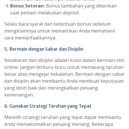
Bonus Setoran:
Bonus tambahan yang diberikan
saat pemain melakukan deposit.
Selalu baca syarat dan ketentuan bonus sebelum
mengklaimnya untuk memastikan Anda memahami
cara memanfaatkannya.
5. Bermain dengan Sabar dan Disiplin
Kesabaran dan disiplin adalah kunci dalam bermain slot
online. Jangan terburu-buru untuk memasang taruhan
besar atau mengejar kekalahan. Bermain dengan sabar
dan disiplin akan membantu Anda membuat keputusan
yang lebih baik dan meningkatkan peluang
kemenangan.
6. Gunakan Strategi Taruhan yang Tepat
Memilih strategi taruhan yang tepat dapat membantu
Anda memaksimalkan peluang menang. Beberapa