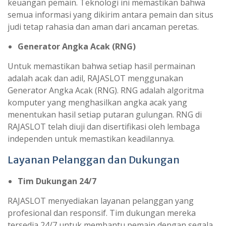
keuangan pemain. Teknologi ini memastikan bahwa
semua informasi yang dikirim antara pemain dan situs
judi tetap rahasia dan aman dari ancaman peretas.
Generator Angka Acak (RNG)
Untuk memastikan bahwa setiap hasil permainan
adalah acak dan adil, RAJASLOT menggunakan
Generator Angka Acak (RNG). RNG adalah algoritma
komputer yang menghasilkan angka acak yang
menentukan hasil setiap putaran gulungan. RNG di
RAJASLOT telah diuji dan disertifikasi oleh lembaga
independen untuk memastikan keadilannya.
Layanan Pelanggan dan Dukungan
Tim Dukungan 24/7
RAJASLOT menyediakan layanan pelanggan yang
profesional dan responsif. Tim dukungan mereka
tersedia 24/7 untuk membantu pemain dengan segala