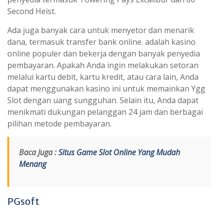
Second Heist.
Ada juga banyak cara untuk menyetor dan menarik
dana, termasuk transfer bank online. adalah kasino
online populer dan bekerja dengan banyak penyedia
pembayaran. Apakah Anda ingin melakukan setoran
melalui kartu debit, kartu kredit, atau cara lain, Anda
dapat menggunakan kasino ini untuk memainkan Ygg
Slot dengan uang sungguhan. Selain itu, Anda dapat
menikmati dukungan pelanggan 24 jam dan berbagai
pilihan metode pembayaran.
Baca Juga :
Situs Game Slot Online Yang Mudah
Menang
PGsoft