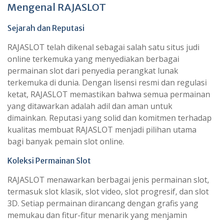
Mengenal RAJASLOT
Sejarah dan Reputasi
RAJASLOT telah dikenal sebagai salah satu situs judi
online terkemuka yang menyediakan berbagai
permainan slot dari penyedia perangkat lunak
terkemuka di dunia. Dengan lisensi resmi dan regulasi
ketat, RAJASLOT memastikan bahwa semua permainan
yang ditawarkan adalah adil dan aman untuk
dimainkan. Reputasi yang solid dan komitmen terhadap
kualitas membuat RAJASLOT menjadi pilihan utama
bagi banyak pemain slot online.
Koleksi Permainan Slot
RAJASLOT menawarkan berbagai jenis permainan slot,
termasuk slot klasik, slot video, slot progresif, dan slot
3D. Setiap permainan dirancang dengan grafis yang
memukau dan fitur-fitur menarik yang menjamin