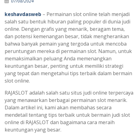
07/08/2024
keshavdasweb
– Permainan slot online telah menjadi
salah satu bentuk hiburan paling populer di dunia judi
online. Dengan grafis yang menarik, beragam tema,
dan potensi kemenangan besar, tidak mengherankan
bahwa banyak pemain yang tergoda untuk mencoba
peruntungan mereka di permainan slot. Namun, untuk
memaksimalkan peluang Anda memenangkan
keuntungan besar, penting untuk memiliki strategi
yang tepat dan mengetahui tips terbaik dalam bermain
slot online.
RAJASLOT adalah salah satu situs judi online terpercaya
yang menawarkan berbagai permainan slot menarik.
Dalam artikel ini, kami akan membahas secara
mendetail tentang tips terbaik untuk bermain judi slot
online di RAJASLOT dan bagaimana cara meraih
keuntungan yang besar.