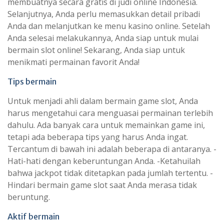
membuatnya secara gratis di judi online Indonesia.
Selanjutnya, Anda perlu memasukkan detail pribadi
Anda dan melanjutkan ke menu kasino online. Setelah
Anda selesai melakukannya, Anda siap untuk mulai
bermain slot online! Sekarang, Anda siap untuk
menikmati permainan favorit Anda!
Tips bermain
Untuk menjadi ahli dalam bermain game slot, Anda
harus mengetahui cara menguasai permainan terlebih
dahulu. Ada banyak cara untuk memainkan game ini,
tetapi ada beberapa tips yang harus Anda ingat.
Tercantum di bawah ini adalah beberapa di antaranya. -
Hati-hati dengan keberuntungan Anda. -Ketahuilah
bahwa jackpot tidak ditetapkan pada jumlah tertentu. -
Hindari bermain game slot saat Anda merasa tidak
beruntung.
Aktif bermain