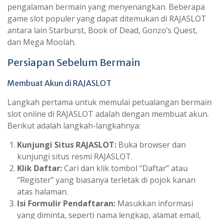
pengalaman bermain yang menyenangkan. Beberapa
game slot populer yang dapat ditemukan di RAJASLOT
antara lain Starburst, Book of Dead, Gonzo’s Quest,
dan Mega Moolah.
Persiapan Sebelum Bermain
Membuat Akun di RAJASLOT
Langkah pertama untuk memulai petualangan bermain
slot online di RAJASLOT adalah dengan membuat akun.
Berikut adalah langkah-langkahnya:
Kunjungi Situs RAJASLOT:
Buka browser dan
kunjungi situs resmi RAJASLOT.
Klik Daftar:
Cari dan klik tombol “Daftar” atau
“Register” yang biasanya terletak di pojok kanan
atas halaman.
Isi Formulir Pendaftaran:
Masukkan informasi
yang diminta, seperti nama lengkap, alamat email,