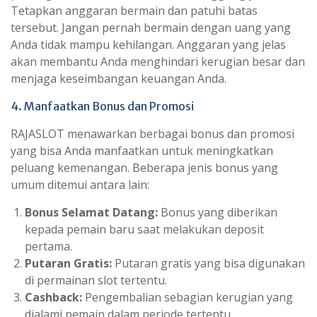
Tetapkan anggaran bermain dan patuhi batas
tersebut. Jangan pernah bermain dengan uang yang
Anda tidak mampu kehilangan. Anggaran yang jelas
akan membantu Anda menghindari kerugian besar dan
menjaga keseimbangan keuangan Anda.
4. Manfaatkan Bonus dan Promosi
RAJASLOT menawarkan berbagai bonus dan promosi
yang bisa Anda manfaatkan untuk meningkatkan
peluang kemenangan. Beberapa jenis bonus yang
umum ditemui antara lain:
Bonus Selamat Datang:
Bonus yang diberikan
kepada pemain baru saat melakukan deposit
pertama.
Putaran Gratis:
Putaran gratis yang bisa digunakan
di permainan slot tertentu.
Cashback:
Pengembalian sebagian kerugian yang
dialami pemain dalam periode tertentu.