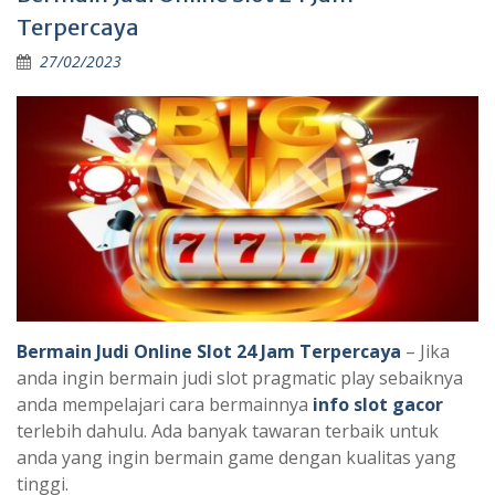
Terpercaya
27/02/2023
Bermain Judi Online Slot 24 Jam Terpercaya
– Jika
anda ingin bermain judi slot pragmatic play sebaiknya
anda mempelajari cara bermainnya
info slot gacor
terlebih dahulu. Ada banyak tawaran terbaik untuk
anda yang ingin bermain game dengan kualitas yang
tinggi.