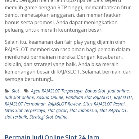
tepat. Dengan memahami tips-tips terbaik seperti
memilih game dengan RTP tinggi, memanfaatkan fitur
demo, menetapkan anggaran, dan memanfaatkan
bonus serta promosi, Anda dapat meningkatkan
peluang untuk meraih keuntungan besar.
Selain itu, keamanan dan fair play yang dijamin oleh
RAJASLOT memberikan rasa aman bagi pemain dalam
menikmati permainan mereka. Dengan kesabaran,
disiplin, dan strategi yang baik, Anda bisa meraih
kemenangan besar di RAJASLOT. Selamat bermain dan
semoga beruntung!…
Slot
Agen RAJASLOT Terpercaya
,
Bonus Slot
,
judi online
,
judi slot online
,
Kasino Online
,
Panduan Slot RAJASLOT
,
RAJASLOT
,
RAJASLOT Permainan
,
RAJASLOT Review
,
Situs RAJASLOT Resmi
,
Situs Slot Terpercaya
,
slot gacor
,
Slot Indonesia
,
Slot RAJASLOT
,
slot terbaik
,
Strategi Slot Online
Bermain Judi Online Slot 24 Jam