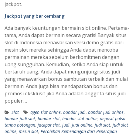
jackpot.
Jackpot yang berkembang
Ada banyak keuntungan bermain slot online. Pertama-
tama, Anda dapat bermain secara gratis! Banyak situs
slot di Indonesia menawarkan versi demo gratis dari
mesin slot mereka sehingga Anda dapat mencoba
permainan mereka sebelum berkomitmen dengan
uang sungguhan. Kemudian, ketika Anda siap untuk
bertaruh uang, Anda dapat mengunjungi situs judi
yang menawarkan bonus sambutan terbaik dan mulai
bermain. Anda juga bisa mendapatkan bonus dan
promosi eksklusif jika Anda adalah anggota situs judi
populer.…
Slot
agen slot online
,
bandar judi
,
bandar judi online
,
bandar judi slot
,
bandar slot
,
bandar slot online
,
deposit pulsa
tanpa potongan
,
jackpot slot
,
judi
,
judi online
,
judi slot
,
judi slot
online
,
mesin slot
,
Perolehan Kemenangan dari Penerapan