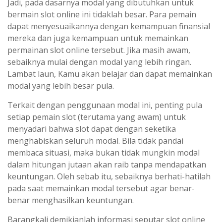
Jadi, pada dasarnya modal yang dibutuhkan untuk
bermain slot online ini tidaklah besar. Para pemain
dapat menyesuaikannya dengan kemampuan finansial
mereka dan juga kemampuan untuk memainkan
permainan slot online tersebut. Jika masih awam,
sebaiknya mulai dengan modal yang lebih ringan.
Lambat laun, Kamu akan belajar dan dapat memainkan
modal yang lebih besar pula.
Terkait dengan penggunaan modal ini, penting pula
setiap pemain slot (terutama yang awam) untuk
menyadari bahwa slot dapat dengan seketika
menghabiskan seluruh modal. Bila tidak pandai
membaca situasi, maka bukan tidak mungkin modal
dalam hitungan jutaan akan raib tanpa mendapatkan
keuntungan. Oleh sebab itu, sebaiknya berhati-hatilah
pada saat memainkan modal tersebut agar benar-
benar menghasilkan keuntungan.
Barangkali demikianlah informasi seputar slot online