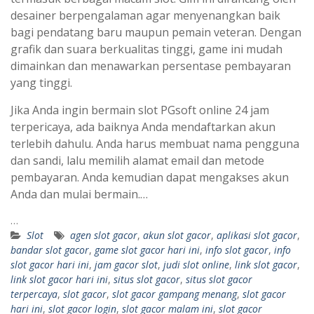
desainer berpengalaman agar menyenangkan baik
bagi pendatang baru maupun pemain veteran. Dengan
grafik dan suara berkualitas tinggi, game ini mudah
dimainkan dan menawarkan persentase pembayaran
yang tinggi.
Jika Anda ingin bermain slot PGsoft online 24 jam
terpericaya, ada baiknya Anda mendaftarkan akun
terlebih dahulu. Anda harus membuat nama pengguna
dan sandi, lalu memilih alamat email dan metode
pembayaran. Anda kemudian dapat mengakses akun
Anda dan mulai bermain.…
…
Slot
agen slot gacor
,
akun slot gacor
,
aplikasi slot gacor
,
bandar slot gacor
,
game slot gacor hari ini
,
info slot gacor
,
info
slot gacor hari ini
,
jam gacor slot
,
judi slot online
,
link slot gacor
,
link slot gacor hari ini
,
situs slot gacor
,
situs slot gacor
terpercaya
,
slot gacor
,
slot gacor gampang menang
,
slot gacor
hari ini
,
slot gacor login
,
slot gacor malam ini
,
slot gacor