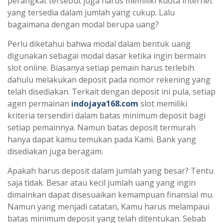
perangkat tersebut juga harus memiliki kuota internet
yang tersedia dalam jumlah yang cukup. Lalu
bagaimana dengan modal berupa uang?
Perlu diketahui bahwa modal dalam bentuk uang
digunakan sebagai modal dasar ketika ingin bermain
slot online. Biasanya setiap pemain harus terlebih
dahulu melakukan deposit pada nomor rekening yang
telah disediakan. Terkait dengan deposit ini pula, setiap
agen permainan
indojaya168.com
slot memiliki
kriteria tersendiri dalam batas minimum deposit bagi
setiap pemainnya. Namun batas deposit termurah
hanya dapat kamu temukan pada Kami. Bank yang
disediakan juga beragam.
Apakah harus deposit dalam jumlah yang besar? Tentu
saja tidak. Besar atau kecil jumlah uang yang ingin
dimainkan dapat disesuaikan kemampuan finansial mu.
Namun yang menjadi catatan, Kamu harus melampaui
batas minimum deposit yang telah ditentukan. Sebab