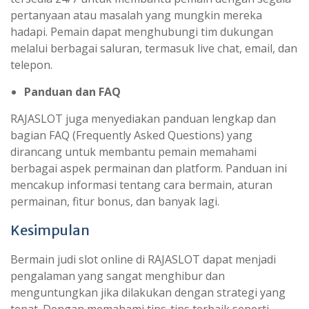
pertanyaan atau masalah yang mungkin mereka
hadapi. Pemain dapat menghubungi tim dukungan
melalui berbagai saluran, termasuk live chat, email, dan
telepon.
Panduan dan FAQ
RAJASLOT juga menyediakan panduan lengkap dan
bagian FAQ (Frequently Asked Questions) yang
dirancang untuk membantu pemain memahami
berbagai aspek permainan dan platform. Panduan ini
mencakup informasi tentang cara bermain, aturan
permainan, fitur bonus, dan banyak lagi.
Kesimpulan
Bermain judi slot online di RAJASLOT dapat menjadi
pengalaman yang sangat menghibur dan
menguntungkan jika dilakukan dengan strategi yang