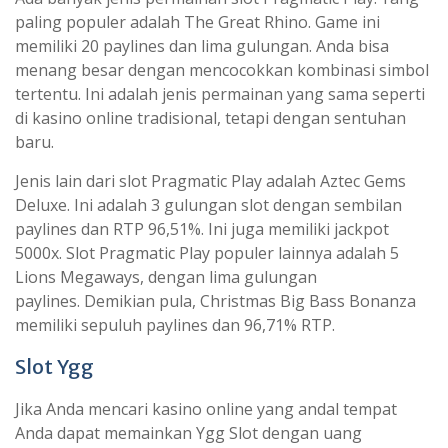
paling populer adalah The Great Rhino. Game ini
memiliki 20 paylines dan lima gulungan. Anda bisa
menang besar dengan mencocokkan kombinasi simbol
tertentu. Ini adalah jenis permainan yang sama seperti
di kasino online tradisional, tetapi dengan sentuhan
baru.
Jenis lain dari slot Pragmatic Play adalah Aztec Gems
Deluxe. Ini adalah 3 gulungan slot dengan sembilan
paylines dan RTP 96,51%. Ini juga memiliki jackpot
5000x. Slot Pragmatic Play populer lainnya adalah 5
Lions Megaways, dengan lima gulungan
paylines. Demikian pula, Christmas Big Bass Bonanza
memiliki sepuluh paylines dan 96,71% RTP.
Slot Ygg
Jika Anda mencari kasino online yang andal tempat
Anda dapat memainkan Ygg Slot dengan uang