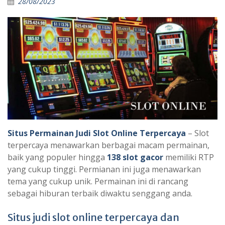
28/08/2023
Situs Permainan Judi Slot Online Terpercaya
– Slot
terpercaya menawarkan berbagai macam permainan,
baik yang populer hingga
138 slot gacor
memiliki RTP
yang cukup tinggi. Permianan ini juga menawarkan
tema yang cukup unik. Permainan ini di rancang
sebagai hiburan terbaik diwaktu senggang anda.
Situs judi slot online terpercaya dan