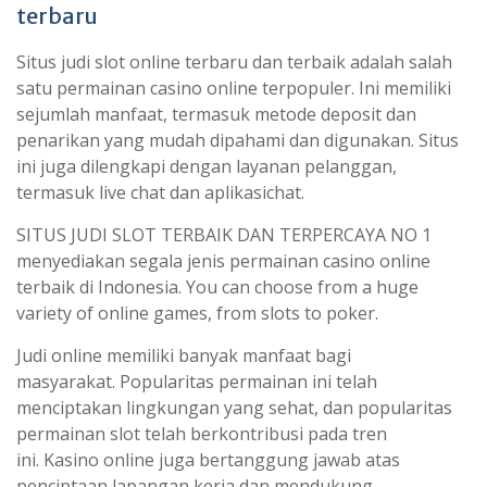
terbaru
Situs judi slot online terbaru dan terbaik adalah salah
satu permainan casino online terpopuler. Ini memiliki
sejumlah manfaat, termasuk metode deposit dan
penarikan yang mudah dipahami dan digunakan. Situs
ini juga dilengkapi dengan layanan pelanggan,
termasuk live chat dan aplikasichat.
SITUS JUDI SLOT TERBAIK DAN TERPERCAYA NO 1
menyediakan segala jenis permainan casino online
terbaik di Indonesia. You can choose from a huge
variety of online games, from slots to poker.
Judi online memiliki banyak manfaat bagi
masyarakat. Popularitas permainan ini telah
menciptakan lingkungan yang sehat, dan popularitas
permainan slot telah berkontribusi pada tren
ini. Kasino online juga bertanggung jawab atas
penciptaan lapangan kerja dan mendukung