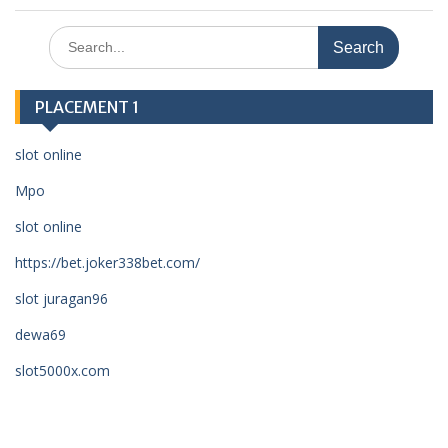
Search
for:
PLACEMENT 1
slot online
Mpo
slot online
https://bet.joker338bet.com/
slot juragan96
dewa69
slot5000x.com