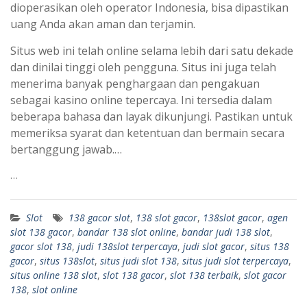
dioperasikan oleh operator Indonesia, bisa dipastikan
uang Anda akan aman dan terjamin.
Situs web ini telah online selama lebih dari satu dekade
dan dinilai tinggi oleh pengguna. Situs ini juga telah
menerima banyak penghargaan dan pengakuan
sebagai kasino online tepercaya. Ini tersedia dalam
beberapa bahasa dan layak dikunjungi. Pastikan untuk
memeriksa syarat dan ketentuan dan bermain secara
bertanggung jawab.…
…
Slot
138 gacor slot
,
138 slot gacor
,
138slot gacor
,
agen
slot 138 gacor
,
bandar 138 slot online
,
bandar judi 138 slot
,
gacor slot 138
,
judi 138slot terpercaya
,
judi slot gacor
,
situs 138
gacor
,
situs 138slot
,
situs judi slot 138
,
situs judi slot terpercaya
,
situs online 138 slot
,
slot 138 gacor
,
slot 138 terbaik
,
slot gacor
138
,
slot online