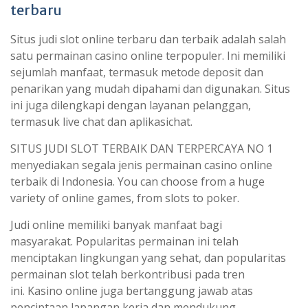
terbaru
Situs judi slot online terbaru dan terbaik adalah salah
satu permainan casino online terpopuler. Ini memiliki
sejumlah manfaat, termasuk metode deposit dan
penarikan yang mudah dipahami dan digunakan. Situs
ini juga dilengkapi dengan layanan pelanggan,
termasuk live chat dan aplikasichat.
SITUS JUDI SLOT TERBAIK DAN TERPERCAYA NO 1
menyediakan segala jenis permainan casino online
terbaik di Indonesia. You can choose from a huge
variety of online games, from slots to poker.
Judi online memiliki banyak manfaat bagi
masyarakat. Popularitas permainan ini telah
menciptakan lingkungan yang sehat, dan popularitas
permainan slot telah berkontribusi pada tren
ini. Kasino online juga bertanggung jawab atas
penciptaan lapangan kerja dan mendukung