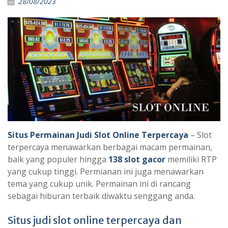
28/08/2023
Situs Permainan Judi Slot Online Terpercaya
– Slot
terpercaya menawarkan berbagai macam permainan,
baik yang populer hingga
138 slot gacor
memiliki RTP
yang cukup tinggi. Permianan ini juga menawarkan
tema yang cukup unik. Permainan ini di rancang
sebagai hiburan terbaik diwaktu senggang anda.
Situs judi slot online terpercaya dan