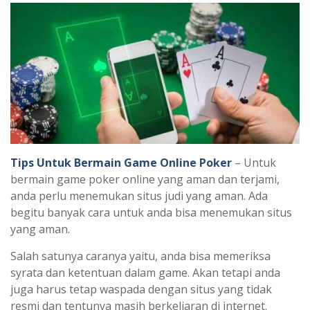
Tips Untuk Bermain Game Online Poker
– Untuk
bermain game poker online yang aman dan terjami,
anda perlu menemukan situs judi yang aman. Ada
begitu banyak cara untuk anda bisa menemukan situs
yang aman.
Salah satunya caranya yaitu, anda bisa memeriksa
syrata dan ketentuan dalam game. Akan tetapi anda
juga harus tetap waspada dengan situs yang tidak
resmi dan tentunya masih berkeliaran di internet.