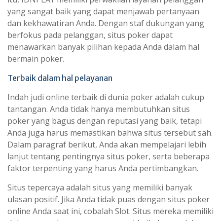
yang sangat baik yang dapat menjawab pertanyaan
dan kekhawatiran Anda. Dengan staf dukungan yang
berfokus pada pelanggan, situs poker dapat
menawarkan banyak pilihan kepada Anda dalam hal
bermain poker.
Terbaik dalam hal pelayanan
Indah judi online terbaik di dunia poker adalah cukup
tantangan. Anda tidak hanya membutuhkan situs
poker yang bagus dengan reputasi yang baik, tetapi
Anda juga harus memastikan bahwa situs tersebut sah.
Dalam paragraf berikut, Anda akan mempelajari lebih
lanjut tentang pentingnya situs poker, serta beberapa
faktor terpenting yang harus Anda pertimbangkan.
Situs tepercaya adalah situs yang memiliki banyak
ulasan positif. Jika Anda tidak puas dengan situs poker
online Anda saat ini, cobalah Slot. Situs mereka memiliki