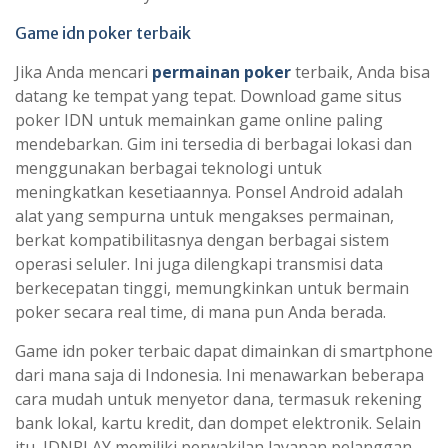
Game idn poker terbaik
Jika Anda mencari
permainan poker
terbaik, Anda bisa
datang ke tempat yang tepat. Download game situs
poker IDN untuk memainkan game online paling
mendebarkan. Gim ini tersedia di berbagai lokasi dan
menggunakan berbagai teknologi untuk
meningkatkan kesetiaannya. Ponsel Android adalah
alat yang sempurna untuk mengakses permainan,
berkat kompatibilitasnya dengan berbagai sistem
operasi seluler. Ini juga dilengkapi transmisi data
berkecepatan tinggi, memungkinkan untuk bermain
poker secara real time, di mana pun Anda berada.
Game idn poker terbaic dapat dimainkan di smartphone
dari mana saja di Indonesia. Ini menawarkan beberapa
cara mudah untuk menyetor dana, termasuk rekening
bank lokal, kartu kredit, dan dompet elektronik. Selain
itu, IDNPLAY memiliki perwakilan layanan pelanggan