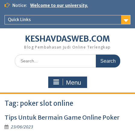
Skip
Notice:
Welcome to our university.
to
content
Quick Links
KESHAVDASWEB.COM
Blog Pembahasan Judi Online Terlengkap
Search
for:
Menu
Tag:
poker slot online
Tips Untuk Bermain Game Online Poker
23/06/2023