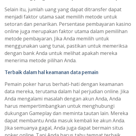
Selain itu, jumlah uang yang dapat ditransfer dapat
menjadi faktor utama saat memilih metode untuk
setoran dan penarikan. Persentase pembayaran kasino
online juga merupakan faktor utama dalam pemilihan
metode pembayaran. Jika Anda memilih untuk
menggunakan uang tunai, pastikan untuk memeriksa
dengan bank Anda untuk melihat apakah mereka
menerima metode pilihan Anda.
Terbaik dalam hal keamanan data pemain
Pemain poker harus berhati-hati dengan keamanan
data mereka, terutama dalam hal perjudian online. Jika
Anda mengalami masalah dengan akun Anda, Anda
harus mempertimbangkan untuk menghubungi
dukungan Gameplay dan meminta tautan lain. Mereka
dapat membantu Anda masuk kembali ke akun Anda.
Jika semuanya gagal, Anda juga dapat bermain situs
poker online. Tapi Anda harus tahu tempat terbaik