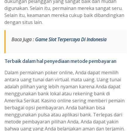
dukungan pelanggan yang sangat baik dan mudah
digunakan. Selain itu, permainan mereka sangat seru.
Selain itu, keamanan mereka cukup baik dibandingkan
dengan situs lain.
Baca Juga :
Game Slot Terpercaya Di Indonesia
Terbaik dalam hal penyediaan metode pembayaran
Dalam permainan poker online, Anda dapat memilih
antara uang tunai dan virtual. mata uang. Uang tunai
adalah pilihan yang lebih nyaman karena Anda dapat
menggunakan bank lokal atau rekening bank di
Amerika Serikat. Kasino online sering memberi pemain
berbagai opsi pembayaran. Anda bahkan bisa
menggunakan pulsa atau aplikasi bank. Terlepas dari
metode pembayaran pilihan Anda, Anda dapat yakin
bahwa uang yang Anda belanjakan aman dan terjamin.