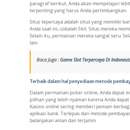
paragraf berikut, Anda akan mempelajari lebi
terpenting yang harus Anda pertimbangkan.
Situs tepercaya adalah situs yang memiliki ban
Anda saat ini, cobalah Slot. Situs mereka me
Selain itu, permainan mereka sangat seru. Se
lain.
Baca Juga :
Game Slot Terpercaya Di Indonesi
Terbaik dalam hal penyediaan metode pemba
Dalam permainan poker online, Anda dapat mem
pilihan yang lebih nyaman karena Anda dapat
Kasino online sering memberi pemain berbag
aplikasi bank. Terlepas dari metode pembaya
belanjakan aman dan terjamin.