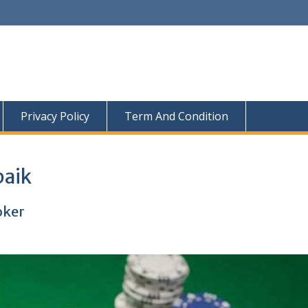
Privacy Policy
Term And Condition
baik
oker