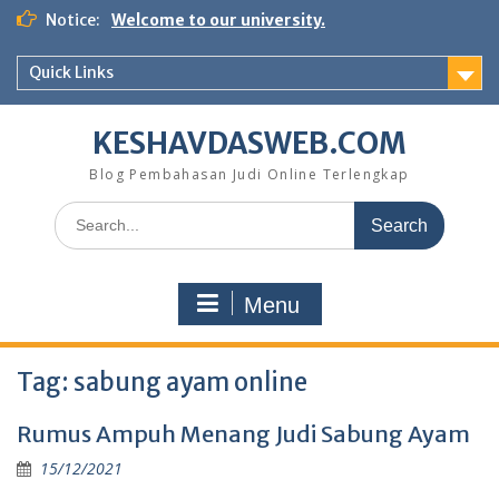
Skip
Notice:
Welcome to our university.
to
content
Quick Links
KESHAVDASWEB.COM
Blog Pembahasan Judi Online Terlengkap
Search
for:
Menu
Tag:
sabung ayam online
Rumus Ampuh Menang Judi Sabung Ayam
15/12/2021