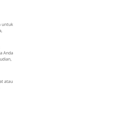
a untuk
a,
k
ya Anda
udian,
t atau
n