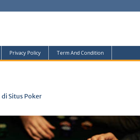
Privacy Policy
Term And Condition
di Situs Poker