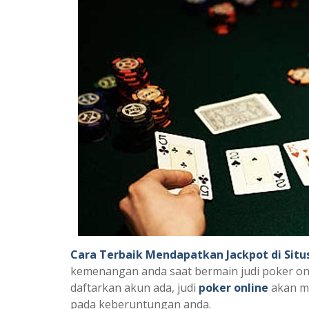
Cara Terbaik Mendapatkan Jackpot di Situ
kemenangan anda saat bermain judi poker onl
daftarkan akun ada, judi
poker online
akan m
pada keberuntungan anda.