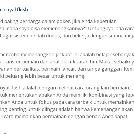
t royal flush
nd paling berharga dalam poker. Jika Anda kebetulan
gaimana saya bisa memenangkannya?” Untungnya, ada car
sebagai sistem pindah duduk, dan bekerja dengan semua mej
 mencoba memenangkan jackpot ini adalah belajar sebanya
k transfer pemain dan analitik kekuatan tim. Maka, sebaikn
yanan berkualitas, bermain lancar, dan tanpa ganggan. Kem
iki peluang lebih besar untuk menang.
oyal flush adalah dengan melihat cara orang lain bermain.
uk menentukan apakah Anda memiliki kombinasi yang tepa
inkan Anda untuk fokus pada cara terbaik untuk memainka
ling penting untuk diingat adalah bahwa kemenangan akan
ri cara memainkan permainan dengan benar, Anda dapat