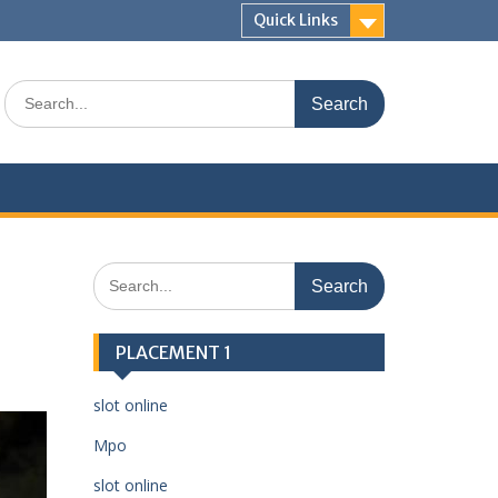
Quick Links
Search
for:
Search
for:
PLACEMENT 1
slot online
Mpo
slot online