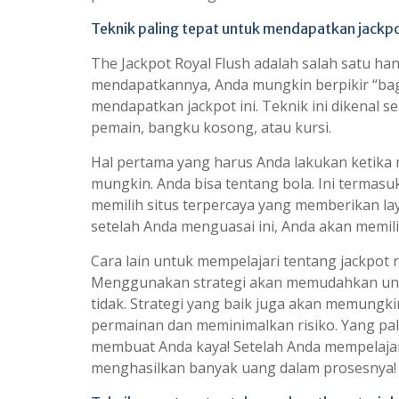
Teknik paling tepat untuk mendapatkan jackpo
The Jackpot Royal Flush adalah salah satu ha
mendapatkannya, Anda mungkin berpikir “ba
mendapatkan jackpot ini. Teknik ini dikenal 
pemain, bangku kosong, atau kursi.
Hal pertama yang harus Anda lakukan ketika
mungkin. Anda bisa tentang bola. Ini termasu
memilih situs terpercaya yang memberikan la
setelah Anda menguasai ini, Anda akan memil
Cara lain untuk mempelajari tentang jackpot r
Menggunakan strategi akan memudahkan unt
tidak. Strategi yang baik juga akan memungk
permainan dan meminimalkan risiko. Yang pa
membuat Anda kaya! Setelah Anda mempelaja
menghasilkan banyak uang dalam prosesnya!