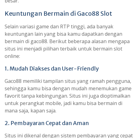
besar.
Keuntungan Bermain di Gaco88 Slot
Selain variasi game dan RTP tinggi, ada banyak
keuntungan lain yang bisa kamu dapatkan dengan
bermain di gaco88. Berikut beberapa alasan mengapa
situs ini menjadi pilihan terbaik untuk bermain slot
online:
1. Mudah Diakses dan User-Friendly
Gaco88 memiliki tampilan situs yang ramah pengguna,
sehingga kamu bisa dengan mudah menemukan game
favorit tanpa kebingungan. Situs ini juga dioptimalkan
untuk perangkat mobile, jadi kamu bisa bermain di
mana saja, kapan saja.
2. Pembayaran Cepat dan Aman
Situs ini dikenal dengan sistem pembayaran yang cepat