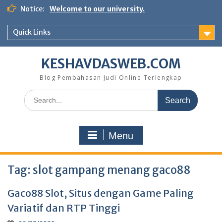
Skip
Notice:
Welcome to our university.
to
content
Quick Links
KESHAVDASWEB.COM
Blog Pembahasan Judi Online Terlengkap
Search
for:
Menu
Tag:
slot gampang menang gaco88
Gaco88 Slot, Situs dengan Game Paling
Variatif dan RTP Tinggi