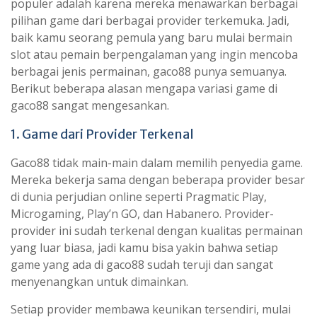
populer adalah karena mereka menawarkan berbagai
pilihan game dari berbagai provider terkemuka. Jadi,
baik kamu seorang pemula yang baru mulai bermain
slot atau pemain berpengalaman yang ingin mencoba
berbagai jenis permainan, gaco88 punya semuanya.
Berikut beberapa alasan mengapa variasi game di
gaco88 sangat mengesankan.
1. Game dari Provider Terkenal
Gaco88 tidak main-main dalam memilih penyedia game.
Mereka bekerja sama dengan beberapa provider besar
di dunia perjudian online seperti Pragmatic Play,
Microgaming, Play’n GO, dan Habanero. Provider-
provider ini sudah terkenal dengan kualitas permainan
yang luar biasa, jadi kamu bisa yakin bahwa setiap
game yang ada di gaco88 sudah teruji dan sangat
menyenangkan untuk dimainkan.
Setiap provider membawa keunikan tersendiri, mulai