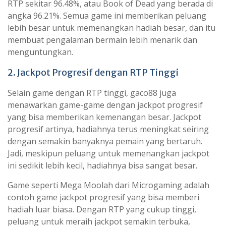
RTP sekitar 96.48%, atau Book of Dead yang berada di
angka 96.21%. Semua game ini memberikan peluang
lebih besar untuk memenangkan hadiah besar, dan itu
membuat pengalaman bermain lebih menarik dan
menguntungkan.
2. Jackpot Progresif dengan RTP Tinggi
Selain game dengan RTP tinggi, gaco88 juga
menawarkan game-game dengan jackpot progresif
yang bisa memberikan kemenangan besar. Jackpot
progresif artinya, hadiahnya terus meningkat seiring
dengan semakin banyaknya pemain yang bertaruh.
Jadi, meskipun peluang untuk memenangkan jackpot
ini sedikit lebih kecil, hadiahnya bisa sangat besar.
Game seperti Mega Moolah dari Microgaming adalah
contoh game jackpot progresif yang bisa memberi
hadiah luar biasa. Dengan RTP yang cukup tinggi,
peluang untuk meraih jackpot semakin terbuka,