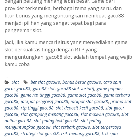
dengan peluang menang lebih besar. Game dari
provider terkemuka, berbagai tema yang seru, dan
fitur bonus yang menguntungkan membuat gaco88
menjadi pilihan yang sangat tepat bagi para
penggemar slot.
Jadi, jika kamu mencari situs yang menyediakan game
slot berkualitas tinggi dengan RTP yang
menguntungkan, gaco88 slot adalah tempat yang wajib
kamu coba.
…
Slot
bet slot gaco88
,
bonus besar gaco88
,
cara spin
gacor gaco88
,
gaco88 slot
,
gaco88 slot variatif
,
game populer
gaco88
,
game rtp tinggi gaco88
,
game slot gaco88
,
game terbaru
gaco88
,
jackpot progresif gaco88
,
jackpot slot gaco88
,
promo slot
gaco88
,
rtp tinggi gaco88
,
slot deposit kecil gaco88
,
slot gacor
gaco88
,
slot gampang menang gaco88
,
slot maxwin gaco88
,
slot
online gaco88
,
slot paling hoki gaco88
,
slot paling
menguntungkan gaco88
,
slot terbaik gaco88
,
slot terpercaya
gaco88
,
strategi slot gaco88
,
trik menang gaco88
,
trik spin