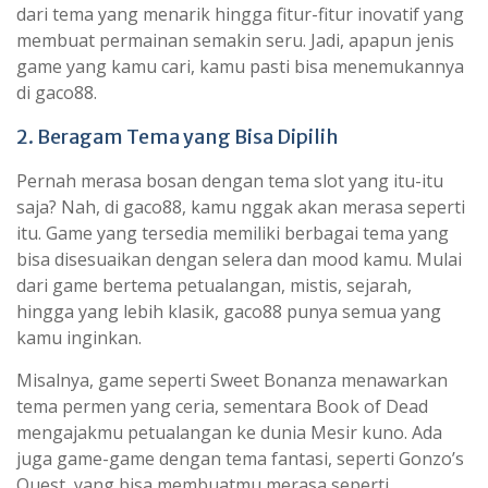
dari tema yang menarik hingga fitur-fitur inovatif yang
membuat permainan semakin seru. Jadi, apapun jenis
game yang kamu cari, kamu pasti bisa menemukannya
di gaco88.
2. Beragam Tema yang Bisa Dipilih
Pernah merasa bosan dengan tema slot yang itu-itu
saja? Nah, di gaco88, kamu nggak akan merasa seperti
itu. Game yang tersedia memiliki berbagai tema yang
bisa disesuaikan dengan selera dan mood kamu. Mulai
dari game bertema petualangan, mistis, sejarah,
hingga yang lebih klasik, gaco88 punya semua yang
kamu inginkan.
Misalnya, game seperti Sweet Bonanza menawarkan
tema permen yang ceria, sementara Book of Dead
mengajakmu petualangan ke dunia Mesir kuno. Ada
juga game-game dengan tema fantasi, seperti Gonzo’s
Quest, yang bisa membuatmu merasa seperti