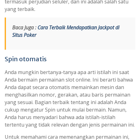
termasuk perjudian seluler, dan ini adalah salah satu
yang terbaik.
Baca Juga :
Cara Terbaik Mendapatkan Jackpot di
Situs Poker
Spin otomatis
Anda mungkin bertanya-tanya apa arti istilah ini saat
Anda bermain permainan slot online. Ini berarti bahwa
Anda dapat secara otomatis memainkan mesin dan
menghasilkan nomor, gerakan, atau baris permainan
yang sesuai. Bagian terbaik tentang ini adalah Anda
cukup mengatur Spin untuk mulai bermain. Namun,
Anda harus menyadari bahwa ada istilah-istilah
tertentu yang tidak relevan dengan jenis permainan ini.
Untuk memahami cara memenangkan permainan ini,