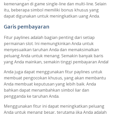
kemenangan di game single-line dan multi-line. Selain
itu, beberapa simbol memiliki bonus khusus yang
dapat digunakan untuk meningkatkan uang Anda.
Garis pembayaran
Fitur paylines adalah bagian penting dari setiap
permainan slot. Ini memungkinkan Anda untuk
menyesuaikan taruhan Anda dan memaksimalkan
peluang Anda untuk menang. Semakin banyak baris
yang Anda mainkan, semakin tinggi pembayaran Anda!
Anda juga dapat menggunakan fitur paylines untuk
membuat pengocokan khusus, yang akan membantu
Anda membuat keputusan yang lebih baik. Anda
bahkan dapat menambahkan simbol liar dan
pengganda ke taruhan Anda.
Menggunakan fitur ini dapat meningkatkan peluang
Anda untuk menang besar, terutama jika Anda adalah