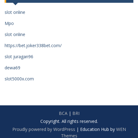
slot online
Mpo
slot online
https://bet.joker338bet.com/
slot juragan96
dewa69
slot5000x.com
BCA
|
BRI
Copyright. All rights reserved.
Proudly powered by WordPress
|
Education Hub by
WEN
Themes