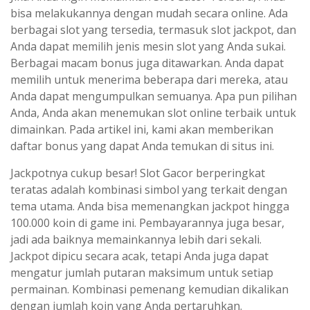
bisa melakukannya dengan mudah secara online. Ada
berbagai slot yang tersedia, termasuk slot jackpot, dan
Anda dapat memilih jenis mesin slot yang Anda sukai.
Berbagai macam bonus juga ditawarkan. Anda dapat
memilih untuk menerima beberapa dari mereka, atau
Anda dapat mengumpulkan semuanya. Apa pun pilihan
Anda, Anda akan menemukan slot online terbaik untuk
dimainkan. Pada artikel ini, kami akan memberikan
daftar bonus yang dapat Anda temukan di situs ini.
Jackpotnya cukup besar! Slot Gacor berperingkat
teratas adalah kombinasi simbol yang terkait dengan
tema utama. Anda bisa memenangkan jackpot hingga
100.000 koin di game ini. Pembayarannya juga besar,
jadi ada baiknya memainkannya lebih dari sekali.
Jackpot dipicu secara acak, tetapi Anda juga dapat
mengatur jumlah putaran maksimum untuk setiap
permainan. Kombinasi pemenang kemudian dikalikan
dengan jumlah koin yang Anda pertaruhkan.