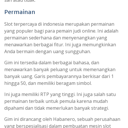
sah atau tidak.
Permainan
Slot terpercaya di indonesia merupakan permainan
yang populer bagi para pemain judi online. Ini adalah
permainan sederhana dan menyenangkan yang
menawarkan berbagai fitur. Ini juga memungkinkan
Anda bermain dengan uang sungguhan.
Gim ini tersedia dalam berbagai bahasa, dan
menawarkan banyak peluang untuk memenangkan
banyak uang. Garis pembayarannya berkisar dari 1
hingga 50, dan memiliki beragam simbol.
Ini juga memiliki RTP yang tinggi. Ini juga salah satu
permainan terbaik untuk pemula karena mudah
dipahami dan tidak memerlukan banyak strategi.
Gim ini dirancang oleh Habanero, sebuah perusahaan
yang berspesialisasi dalam pembuatan mesin slot