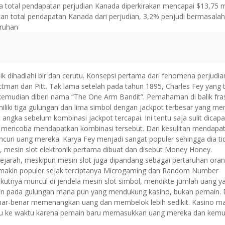
 total pendapatan perjudian Kanada diperkirakan mencapai $13,75 mi
 total pendapatan Kanada dari perjudian, 3,2% penjudi bermasalah r
uruhan
ik dihadiahi bir dan cerutu. Konsepsi pertama dari fenomena perjudian
ittman dan Pitt. Tak lama setelah pada tahun 1895, Charles Fey yang 
emudian diberi nama “The One Arm Bandit”. Pemahaman di balik fra
iliki tiga gulungan dan lima simbol dengan jackpot terbesar yang m
ngka sebelum kombinasi jackpot tercapai. Ini tentu saja sulit dicapa
t mencoba mendapatkan kombinasi tersebut. Dari kesulitan mendapa
ncuri uang mereka. Karya Fey menjadi sangat populer sehingga dia ti
 mesin slot elektronik pertama dibuat dan disebut Money Honey.
 sejarah, meskipun mesin slot juga dipandang sebagai pertaruhan oran
 semakin populer sejak terciptanya Microgaming dan Random Number
utnya muncul di jendela mesin slot simbol, mendikte jumlah uang y
an pada gulungan mana pun yang mendukung kasino, bukan pemain.
ar-benar memenangkan uang dan membelok lebih sedikit. Kasino ma
tu ke waktu karena pemain baru memasukkan uang mereka dan kemu