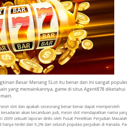
kinan Besar Menang SLot itu benar dan ini sangat popule
emain yang memainkannya, game di situs Agent878 diketahui
emain.
 mesin slot dan apakah seseorang benar-benar dapat memperoleh
kesadaran akan kecanduan judi, mesin slot mendapatkan nama yang
 2009 sebuah laporan dirilis oleh Pusat Penelitian Perjudian Masala
anya terdiri dari 9,2% dari seluruh populasi perjudian di Kanada. Pa