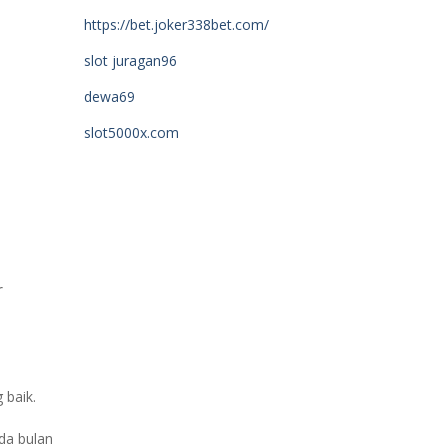
https://bet.joker338bet.com/
slot juragan96
dewa69
slot5000x.com
r
 baik.
h
da bulan