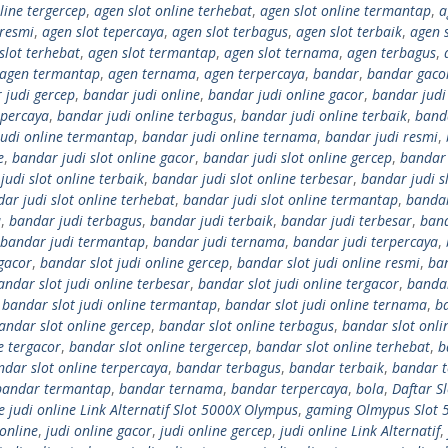
line tergercep
,
agen slot online terhebat
,
agen slot online termantap
,
a
 resmi
,
agen slot tepercaya
,
agen slot terbagus
,
agen slot terbaik
,
agen s
slot terhebat
,
agen slot termantap
,
agen slot ternama
,
agen terbagus
,
agen termantap
,
agen ternama
,
agen terpercaya
,
bandar
,
bandar gaco
 judi gercep
,
bandar judi online
,
bandar judi online gacor
,
bandar judi
epercaya
,
bandar judi online terbagus
,
bandar judi online terbaik
,
band
udi online termantap
,
bandar judi online ternama
,
bandar judi resmi
,
e
,
bandar judi slot online gacor
,
bandar judi slot online gercep
,
bandar 
judi slot online terbaik
,
bandar judi slot online terbesar
,
bandar judi s
ar judi slot online terhebat
,
bandar judi slot online termantap
,
bandar
a
,
bandar judi terbagus
,
bandar judi terbaik
,
bandar judi terbesar
,
band
bandar judi termantap
,
bandar judi ternama
,
bandar judi terpercaya
,
 gacor
,
bandar slot judi online gercep
,
bandar slot judi online resmi
,
ban
andar slot judi online terbesar
,
bandar slot judi online tergacor
,
bandar
,
bandar slot judi online termantap
,
bandar slot judi online ternama
,
b
andar slot online gercep
,
bandar slot online terbagus
,
bandar slot onli
e tergacor
,
bandar slot online tergercep
,
bandar slot online terhebat
,
b
ndar slot online terpercaya
,
bandar terbagus
,
bandar terbaik
,
bandar t
bandar termantap
,
bandar ternama
,
bandar terpercaya
,
bola
,
Daftar Sl
 judi online Link Alternatif Slot 5000X Olympus
,
gaming Olmypus Slot 
 online
,
judi online gacor
,
judi online gercep
,
judi online Link Alternatif
,