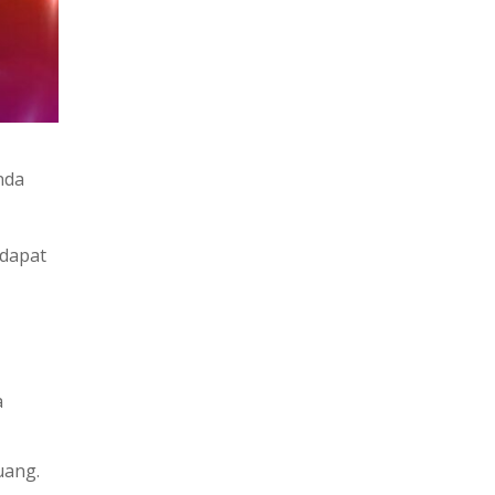
nda
 dapat
a
uang.