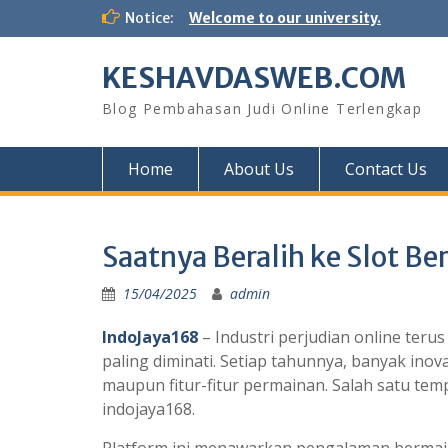
Skip
Notice:
Welcome to our university.
to
content
KESHAVDASWEB.COM
Blog Pembahasan Judi Online Terlengkap
Home
About Us
Contact Us
Saatnya Beralih ke Slot B
15/04/2025
admin
IndoJaya168
– Industri perjudian online ter
paling diminati. Setiap tahunnya, banyak inov
maupun fitur-fitur permainan. Salah satu te
indojaya168.