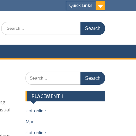
Quick Links
Search
for:
Search
for:
PLACEMENT 1
ang
isual
slot online
Mpo
slot online