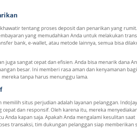
rikan
u khawatir tentang proses deposit dan penarikan yang rumit.
pembayaran yang memudahkan Anda untuk melakukan trans
fer bank, e-wallet, atau metode lainnya, semua bisa dila
n juga sangat cepat dan efisien. Anda bisa menarik dana A
nangan besar. Ini memberi rasa aman dan kenyamanan bagi
n mereka tanpa harus menunggu lama.
f
am memilih situs perjudian adalah layanan pelanggan. IndoJa
epat dan responsif. Oleh karena itu, mereka menyediaka
u Anda kapan saja. Apakah Anda mengalami kesulitan saat
oses transaksi, tim dukungan pelanggan siap memberikan s