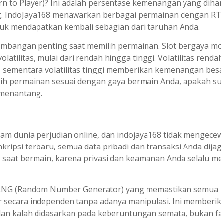
n to Player)? Ini adalah persentase kemenangan yang dih
ng. IndoJaya168 menawarkan berbagai permainan dengan R
tuk mendapatkan kembali sebagian dari taruhan Anda.
pertimbangan penting saat memilih permainan. Slot bergaya m
latilitas, mulai dari rendah hingga tinggi. Volatilitas renda
sementara volatilitas tinggi memberikan kemenangan bes
ilih permainan sesuai dengan gaya bermain Anda, apakah s
 menantang.
am dunia perjudian online, dan indojaya168 tidak mengec
ripsi terbaru, semua data pribadi dan transaksi Anda dija
 saat bermain, karena privasi dan keamanan Anda selalu me
m RNG (Random Number Generator) yang memastikan semua h
ur secara independen tanpa adanya manipulasi. Ini memberi
n kalah didasarkan pada keberuntungan semata, bukan f