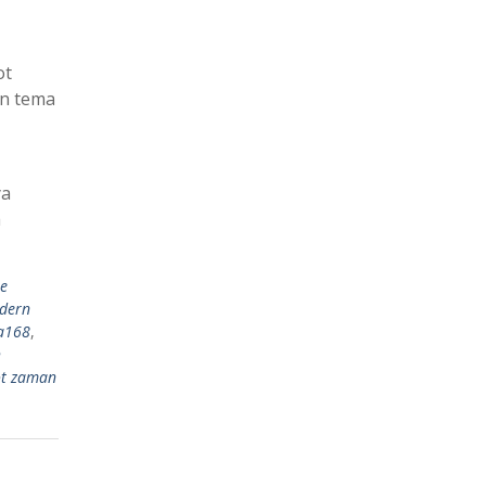
ot
an tema
ya
a
e
dern
ya168
,
h
ot zaman