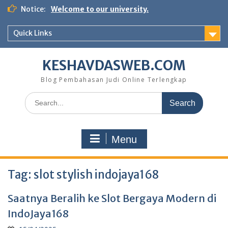
Skip
Notice:
Welcome to our university.
to
content
Quick Links
KESHAVDASWEB.COM
Blog Pembahasan Judi Online Terlengkap
Search
for:
Menu
Tag:
slot stylish indojaya168
Saatnya Beralih ke Slot Bergaya Modern di
IndoJaya168