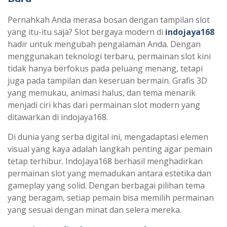
Pernahkah Anda merasa bosan dengan tampilan slot
yang itu-itu saja? Slot bergaya modern di
indojaya168
hadir untuk mengubah pengalaman Anda. Dengan
menggunakan teknologi terbaru, permainan slot kini
tidak hanya berfokus pada peluang menang, tetapi
juga pada tampilan dan keseruan bermain. Grafis 3D
yang memukau, animasi halus, dan tema menarik
menjadi ciri khas dari permainan slot modern yang
ditawarkan di indojaya168.
Di dunia yang serba digital ini, mengadaptasi elemen
visual yang kaya adalah langkah penting agar pemain
tetap terhibur. IndoJaya168 berhasil menghadirkan
permainan slot yang memadukan antara estetika dan
gameplay yang solid. Dengan berbagai pilihan tema
yang beragam, setiap pemain bisa memilih permainan
yang sesuai dengan minat dan selera mereka.