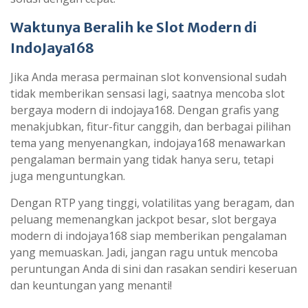
Waktunya Beralih ke Slot Modern di
IndoJaya168
Jika Anda merasa permainan slot konvensional sudah
tidak memberikan sensasi lagi, saatnya mencoba slot
bergaya modern di indojaya168. Dengan grafis yang
menakjubkan, fitur-fitur canggih, dan berbagai pilihan
tema yang menyenangkan, indojaya168 menawarkan
pengalaman bermain yang tidak hanya seru, tetapi
juga menguntungkan.
Dengan RTP yang tinggi, volatilitas yang beragam, dan
peluang memenangkan jackpot besar, slot bergaya
modern di indojaya168 siap memberikan pengalaman
yang memuaskan. Jadi, jangan ragu untuk mencoba
peruntungan Anda di sini dan rasakan sendiri keseruan
dan keuntungan yang menanti!