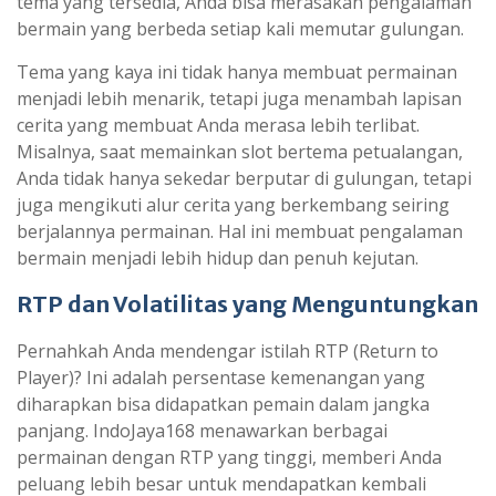
tema yang tersedia, Anda bisa merasakan pengalaman
bermain yang berbeda setiap kali memutar gulungan.
Tema yang kaya ini tidak hanya membuat permainan
menjadi lebih menarik, tetapi juga menambah lapisan
cerita yang membuat Anda merasa lebih terlibat.
Misalnya, saat memainkan slot bertema petualangan,
Anda tidak hanya sekedar berputar di gulungan, tetapi
juga mengikuti alur cerita yang berkembang seiring
berjalannya permainan. Hal ini membuat pengalaman
bermain menjadi lebih hidup dan penuh kejutan.
RTP dan Volatilitas yang Menguntungkan
Pernahkah Anda mendengar istilah RTP (Return to
Player)? Ini adalah persentase kemenangan yang
diharapkan bisa didapatkan pemain dalam jangka
panjang. IndoJaya168 menawarkan berbagai
permainan dengan RTP yang tinggi, memberi Anda
peluang lebih besar untuk mendapatkan kembali