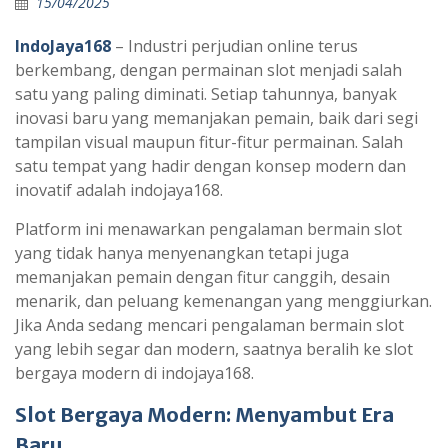
15/04/2025
IndoJaya168
– Industri perjudian online terus
berkembang, dengan permainan slot menjadi salah
satu yang paling diminati. Setiap tahunnya, banyak
inovasi baru yang memanjakan pemain, baik dari segi
tampilan visual maupun fitur-fitur permainan. Salah
satu tempat yang hadir dengan konsep modern dan
inovatif adalah indojaya168.
Platform ini menawarkan pengalaman bermain slot
yang tidak hanya menyenangkan tetapi juga
memanjakan pemain dengan fitur canggih, desain
menarik, dan peluang kemenangan yang menggiurkan.
Jika Anda sedang mencari pengalaman bermain slot
yang lebih segar dan modern, saatnya beralih ke slot
bergaya modern di indojaya168.
Slot Bergaya Modern: Menyambut Era
Baru