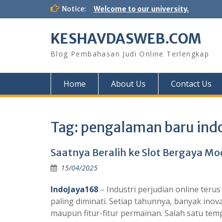
Skip
Notice:
Welcome to our university.
to
content
KESHAVDASWEB.COM
Blog Pembahasan Judi Online Terlengkap
Home
About Us
Contact Us
Tag:
pengalaman baru ind
Saatnya Beralih ke Slot Bergaya Mo
15/04/2025
IndoJaya168
– Industri perjudian online ter
paling diminati. Setiap tahunnya, banyak inov
maupun fitur-fitur permainan. Salah satu te