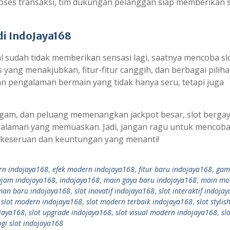
oses transaksi, tim dukungan pelanggan siap memberikan s
di IndoJaya168
l sudah tidak memberikan sensasi lagi, saatnya mencoba sl
 yang menakjubkan, fitur-fitur canggih, dan berbagai pilih
pengalaman bermain yang tidak hanya seru, tetapi juga
ragam, dan peluang memenangkan jackpot besar, slot berga
galaman yang memuaskan. Jadi, jangan ragu untuk mencob
i keseruan dan keuntungan yang menanti!
rn indojaya168
,
efek modern indojaya168
,
fitur baru indojaya168
,
gam
tajam indojaya168
,
indojaya168
,
main gaya baru indojaya168
,
main mo
man baru indojaya168
,
slot inovatif indojaya168
,
slot interaktif indoja
,
slot modern indojaya168
,
slot modern terbaik indojaya168
,
slot stylis
ojaya168
,
slot upgrade indojaya168
,
slot visual modern indojaya168
,
sl
ogi slot indojaya168