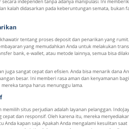
ur secara independen tanpa adanya manipulasi. Ini memberi
n kalah didasarkan pada keberuntungan semata, bukan f
rikan
u khawatir tentang proses deposit dan penarikan yang rumit.
pembayaran yang memudahkan Anda untuk melakukan trans
fer bank, e-wallet, atau metode lainnya, semua bisa dila
n juga sangat cepat dan efisien. Anda bisa menarik dana A
nangan besar. Ini memberi rasa aman dan kenyamanan bagi
n mereka tanpa harus menunggu lama.
f
am memilih situs perjudian adalah layanan pelanggan. IndoJa
epat dan responsif. Oleh karena itu, mereka menyediaka
u Anda kapan saja. Apakah Anda mengalami kesulitan saat