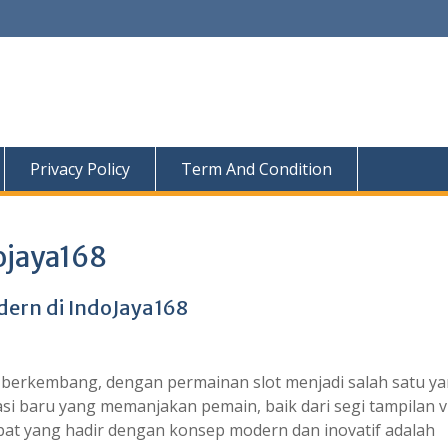
Privacy Policy
Term And Condition
ojaya168
dern di IndoJaya168
us berkembang, dengan permainan slot menjadi salah satu y
asi baru yang memanjakan pemain, baik dari segi tampilan v
mpat yang hadir dengan konsep modern dan inovatif adalah