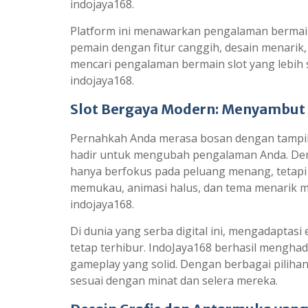
indojaya168.
Platform ini menawarkan pengalaman bermai
pemain dengan fitur canggih, desain menari
mencari pengalaman bermain slot yang lebih 
indojaya168.
Slot Bergaya Modern: Menyambut 
Pernahkah Anda merasa bosan dengan tampilan
hadir untuk mengubah pengalaman Anda. Deng
hanya berfokus pada peluang menang, tetapi 
memukau, animasi halus, dan tema menarik me
indojaya168.
Di dunia yang serba digital ini, mengadaptas
tetap terhibur. IndoJaya168 berhasil mengha
gameplay yang solid. Dengan berbagai piliha
sesuai dengan minat dan selera mereka.