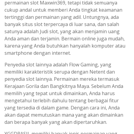
permainan slot Maxwin369, tetapi tidak semuanya
cukup andal untuk memberi Anda tingkat keamanan
tertinggi dan permainan yang adil. Untungnya, ada
banyak situs slot terpercaya di luar sana, dan salah
satunya adalah Judi slot, yang akan menjamin uang
Anda aman dan terjamin. Bermain online juga mudah,
karena yang Anda butuhkan hanyalah komputer atau
smartphone dengan internet.
Penyedia slot lainnya adalah Flow Gaming, yang
memiliki karakteristik serupa dengan Netent dan
penyedia slot lainnya. Permainan mereka termasuk
Kerajaan Gorila dan Bangkitnya Maya. Sebelum Anda
memilih yang tepat untuk dimainkan, Anda harus
mengetahui terlebih dahulu tentang berbagai fitur
yang tersedia di dalam game. Dengan cara ini, Anda
akan dapat memutuskan mana yang akan dimainkan
dan berapa banyak yang akan dipertaruhkan.
YGGDRASIL memiliki banyak jenis permainan yang