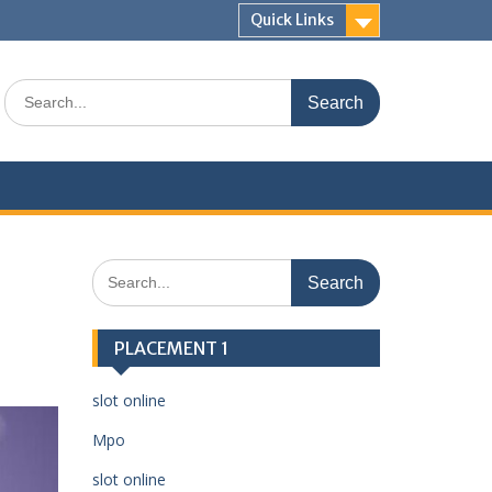
Quick Links
Search
for:
Search
for:
PLACEMENT 1
slot online
Mpo
slot online