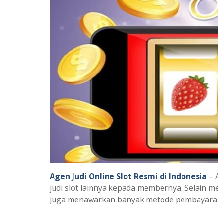
Agen Judi Online Slot Resmi di Indonesia
– 
judi slot lainnya kepada membernya. Selain 
juga menawarkan banyak metode pembayara