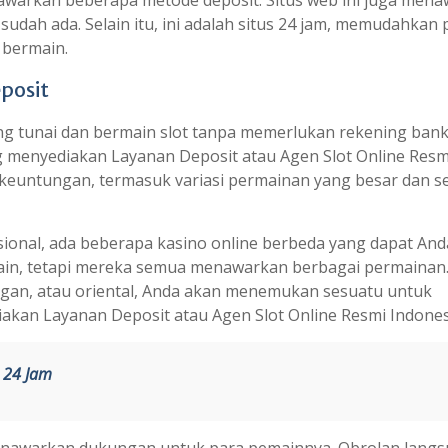
udah ada. Selain itu, ini adalah situs 24 jam, memudahkan
 bermain.
posit
ng tunai dan bermain slot tanpa memerlukan rekening bank
 menyediakan Layanan Deposit atau Agen Slot Online Resm
k keuntungan, termasuk variasi permainan yang besar dan s
sional, ada beberapa kasino online berbeda yang dapat And
lain, tetapi mereka semua menawarkan berbagai permainan.
ngan, atau oriental, Anda akan menemukan sesuatu untuk
iakan Layanan Deposit atau Agen Slot Online Resmi Indones
a 24 Jam
 menawarkan dukungan untuk para pemainnya. Obrolan lang