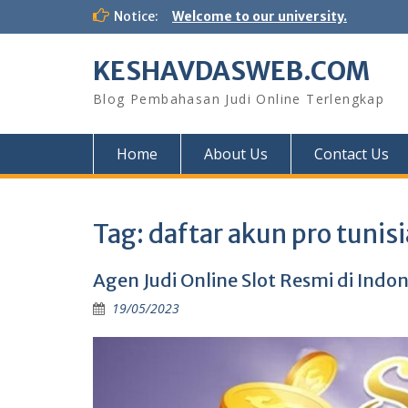
Skip
Notice:
Welcome to our university.
to
content
KESHAVDASWEB.COM
Blog Pembahasan Judi Online Terlengkap
Home
About Us
Contact Us
Tag:
daftar akun pro tunisi
Agen Judi Online Slot Resmi di Indon
19/05/2023