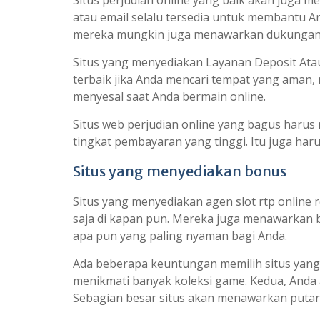
atau email selalu tersedia untuk membantu An
mereka mungkin juga menawarkan dukungan 
Situs yang menyediakan Layanan Deposit Ata
terbaik jika Anda mencari tempat yang aman, 
menyesal saat Anda bermain online.
Situs web perjudian online yang bagus haru
tingkat pembayaran yang tinggi. Itu juga har
Situs yang menyediakan bonus
Situs yang menyediakan agen slot rtp online r
saja di kapan pun. Mereka juga menawarkan b
apa pun yang paling nyaman bagi Anda.
Ada beberapa keuntungan memilih situs yan
menikmati banyak koleksi game. Kedua, An
Sebagian besar situs akan menawarkan putaran 