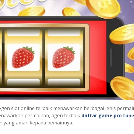
Agen slot online terbaik menawarkan berbagai jenis perma
menawarkan permainan, agen terbaik
daftar game pro tuni
n yang aman kepada pemainnya.