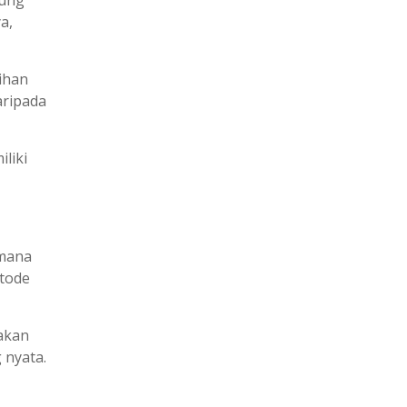
a,
ihan
aripada
liki
 mana
etode
akan
 nyata.