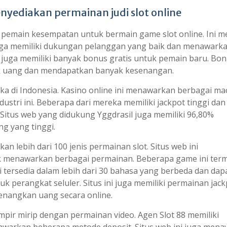
nyediakan permainan judi slot online
pemain kesempatan untuk bermain game slot online. Ini me
 juga memiliki dukungan pelanggan yang baik dan menawark
ni juga memiliki banyak bonus gratis untuk pemain baru. Bon
uang dan mendapatkan banyak kesenangan.
muka di Indonesia. Kasino online ini menawarkan berbagai m
ustri ini. Beberapa dari mereka memiliki jackpot tinggi dan
Situs web yang didukung Yggdrasil juga memiliki 96,80%
g yang tinggi.
n lebih dari 100 jenis permainan slot. Situs web ini
menawarkan berbagai permainan. Beberapa game ini ter
 tersedia dalam lebih dari 30 bahasa yang berbeda dan dap
k perangkat seluler. Situs ini juga memiliki permainan jack
nangkan uang secara online.
ampir mirip dengan permainan video. Agen Slot 88 memiliki
warkan beberapa metode deposit. Situs web ini juga men