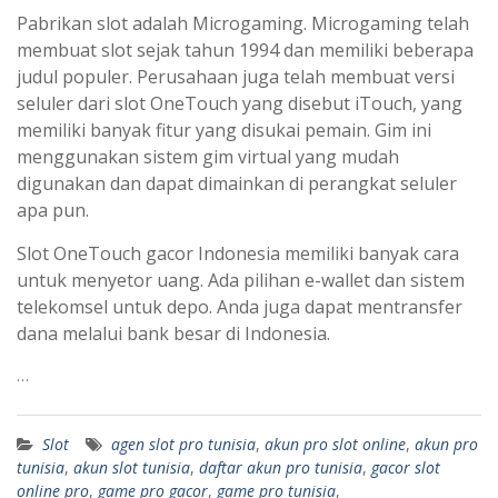
Pabrikan slot adalah Microgaming. Microgaming telah
membuat slot sejak tahun 1994 dan memiliki beberapa
judul populer. Perusahaan juga telah membuat versi
seluler dari slot OneTouch yang disebut iTouch, yang
memiliki banyak fitur yang disukai pemain. Gim ini
menggunakan sistem gim virtual yang mudah
digunakan dan dapat dimainkan di perangkat seluler
apa pun.
Slot OneTouch gacor Indonesia memiliki banyak cara
untuk menyetor uang. Ada pilihan e-wallet dan sistem
telekomsel untuk depo. Anda juga dapat mentransfer
dana melalui bank besar di Indonesia.
…
Slot
agen slot pro tunisia
,
akun pro slot online
,
akun pro
tunisia
,
akun slot tunisia
,
daftar akun pro tunisia
,
gacor slot
online pro
,
game pro gacor
,
game pro tunisia
,