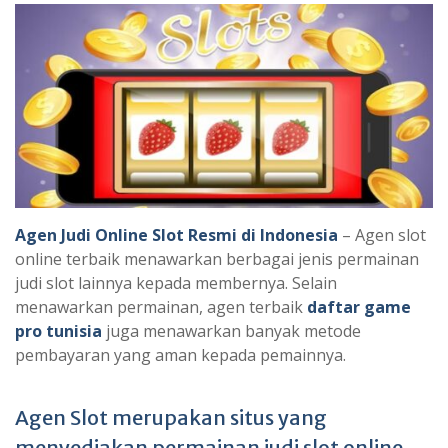
Agen Judi Online Slot Resmi di Indonesia
– Agen slot
online terbaik menawarkan berbagai jenis permainan
judi slot lainnya kepada membernya. Selain
menawarkan permainan, agen terbaik
daftar game
pro tunisia
juga menawarkan banyak metode
pembayaran yang aman kepada pemainnya.
Agen Slot merupakan situs yang
menyediakan permainan judi slot online