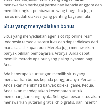
menawarkan berbagai permainan kepada anggota dan
memiliki tingkat pembayaran yang tinggi. Itu juga
harus mudah diakses, yang penting bagi pemula.
Situs yang menyediakan bonus
Situs yang menyediakan agen slot rtp online resmi
Indonesia tersedia secara luas dan dapat diakses dari
mana saja di kapan pun. Mereka juga menawarkan
banyak pilihan pembayaran. Artinya, Anda dapat
memilih metode apa pun yang paling nyaman bagi
Anda.
Ada beberapa keuntungan memilih situs yang
menawarkan bonus kepada penggunanya. Pertama,
Anda akan menikmati banyak koleksi game. Kedua,
Anda akan mendapatkan kesempatan untuk
memenangkan uang nyata. Sebagian besar situs akan
menawarkan putaran gratis, chip gratis, dan insentif