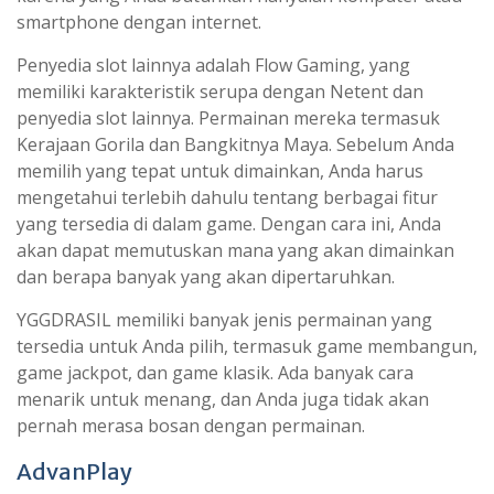
smartphone dengan internet.
Penyedia slot lainnya adalah Flow Gaming, yang
memiliki karakteristik serupa dengan Netent dan
penyedia slot lainnya. Permainan mereka termasuk
Kerajaan Gorila dan Bangkitnya Maya. Sebelum Anda
memilih yang tepat untuk dimainkan, Anda harus
mengetahui terlebih dahulu tentang berbagai fitur
yang tersedia di dalam game. Dengan cara ini, Anda
akan dapat memutuskan mana yang akan dimainkan
dan berapa banyak yang akan dipertaruhkan.
YGGDRASIL memiliki banyak jenis permainan yang
tersedia untuk Anda pilih, termasuk game membangun,
game jackpot, dan game klasik. Ada banyak cara
menarik untuk menang, dan Anda juga tidak akan
pernah merasa bosan dengan permainan.
AdvanPlay