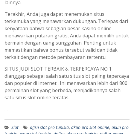
lainnya.
Terakhir, Anda juga dapat menemukan situs
terkemuka yang menawarkan dukungan. Terlepas dari
kenyataan bahwa sebagian besar kasino online
menawarkan putaran gratis, Anda dapat memilih untuk
bermain dengan uang sungguhan. Penting untuk
memastikan bahwa bonus tersebut valid dan tidak
terkait dengan metode pembayaran tertentu.
SITUS JUDI SLOT TERBAIK & TERPERCAYA NO 1
dianggap sebagai salah satu situs slot paling tepercaya
dan populer di internet . Ini menawarkan lebih dari 800
permainan slot yang berbeda, menjadikannya salah
satu situs slot online teratas.…
…
Slot
agen slot pro tunisia
,
akun pro slot online
,
akun pro
tunisia
,
akun slot tunisia
,
daftar akun pro tunisia
,
daftar game