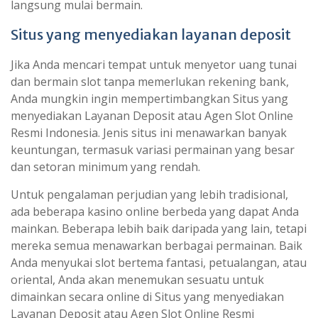
langsung mulai bermain.
Situs yang menyediakan layanan deposit
Jika Anda mencari tempat untuk menyetor uang tunai
dan bermain slot tanpa memerlukan rekening bank,
Anda mungkin ingin mempertimbangkan Situs yang
menyediakan Layanan Deposit atau Agen Slot Online
Resmi Indonesia. Jenis situs ini menawarkan banyak
keuntungan, termasuk variasi permainan yang besar
dan setoran minimum yang rendah.
Untuk pengalaman perjudian yang lebih tradisional,
ada beberapa kasino online berbeda yang dapat Anda
mainkan. Beberapa lebih baik daripada yang lain, tetapi
mereka semua menawarkan berbagai permainan. Baik
Anda menyukai slot bertema fantasi, petualangan, atau
oriental, Anda akan menemukan sesuatu untuk
dimainkan secara online di Situs yang menyediakan
Layanan Deposit atau Agen Slot Online Resmi