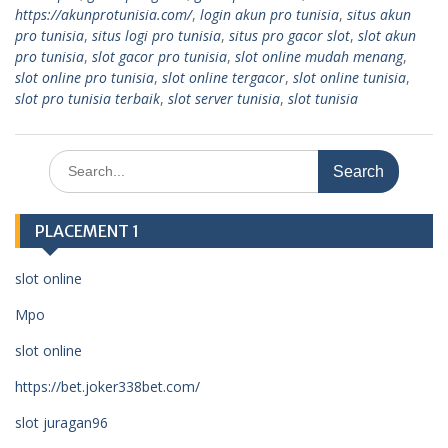
https://akunprotunisia.com/
,
login akun pro tunisia
,
situs akun
pro tunisia
,
situs logi pro tunisia
,
situs pro gacor slot
,
slot akun
pro tunisia
,
slot gacor pro tunisia
,
slot online mudah menang
,
slot online pro tunisia
,
slot online tergacor
,
slot online tunisia
,
slot pro tunisia terbaik
,
slot server tunisia
,
slot tunisia
Search
for:
PLACEMENT 1
slot online
Mpo
slot online
https://bet.joker338bet.com/
slot juragan96