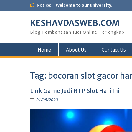
Skip
Notice:
Welcome to our university.
to
content
KESHAVDASWEB.COM
Blog Pembahasan Judi Online Terlengkap
Home
About Us
Contact Us
Tag:
bocoran slot gacor hari
Link Game Judi RTP Slot Hari Ini
01/05/2023