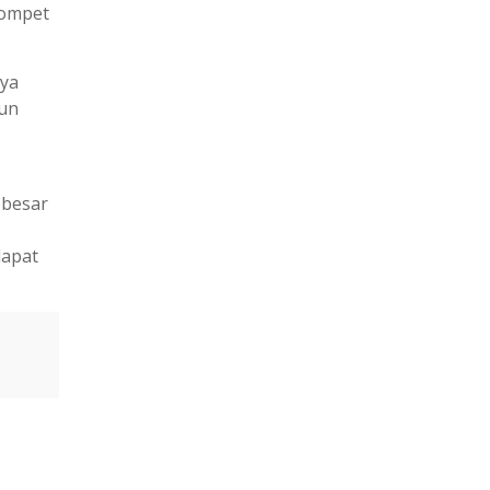
dompet
nya
pun
 besar
dapat