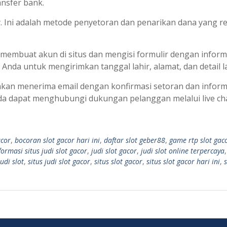
ansfer bank.
 Ini adalah metode penyetoran dan penarikan dana yang rel
membuat akun di situs dan mengisi formulir dengan inform
Anda untuk mengirimkan tanggal lahir, alamat, dan detail l
akan menerima email dengan konfirmasi setoran dan inform
nda dapat menghubungi dukungan pelanggan melalui live ch
acor
,
bocoran slot gacor hari ini
,
daftar slot geber88
,
game rtp slot gac
formasi situs judi slot gacor
,
judi slot gacor
,
judi slot online terpercaya
judi slot
,
situs judi slot gacor
,
situs slot gacor
,
situs slot gacor hari ini
,
s