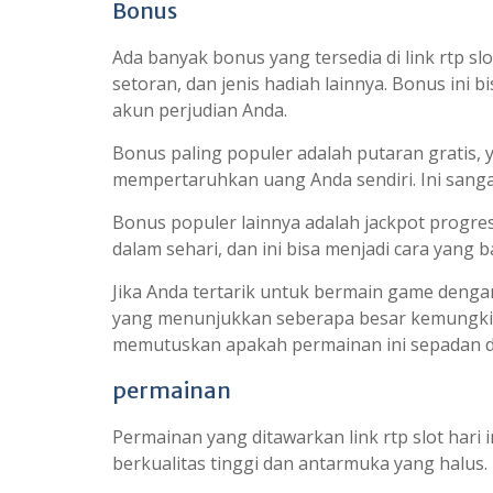
Bonus
Ada banyak bonus yang tersedia di link rtp sl
setoran, dan jenis hadiah lainnya. Bonus ini
akun perjudian Anda.
Bonus paling populer adalah putaran gratis
mempertaruhkan uang Anda sendiri. Ini sang
Bonus populer lainnya adalah jackpot progres
dalam sehari, dan ini bisa menjadi cara yang
Jika Anda tertarik untuk bermain game dengan
yang menunjukkan seberapa besar kemungki
memutuskan apakah permainan ini sepadan 
permainan
Permainan yang ditawarkan link rtp slot hari
berkualitas tinggi dan antarmuka yang halus