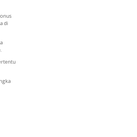
 bonus
a di
pa
.
ertentu
angka