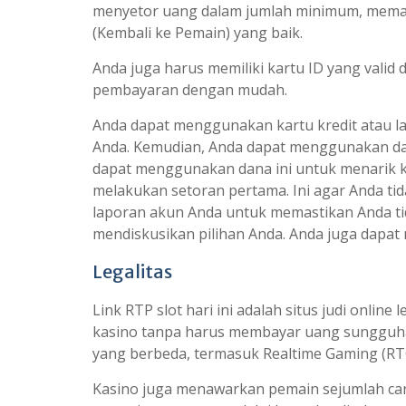
menyetor uang dalam jumlah minimum, mema
(Kembali ke Pemain) yang baik.
Anda juga harus memiliki kartu ID yang vali
pembayaran dengan mudah.
Anda dapat menggunakan kartu kredit atau l
Anda. Kemudian, Anda dapat menggunakan da
dapat menggunakan dana ini untuk menarik 
melakukan setoran pertama. Ini agar Anda ti
laporan akun Anda untuk memastikan Anda tid
mendiskusikan pilihan Anda. Anda juga dapat
Legalitas
Link RTP slot hari ini adalah situs judi onl
kasino tanpa harus membayar uang sungguha
yang berbeda, termasuk Realtime Gaming (RTG
Kasino juga menawarkan pemain sejumlah car