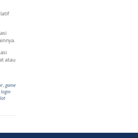
atif
asi
ainnya.
asi
at atau
or
,
game
,
login
lot