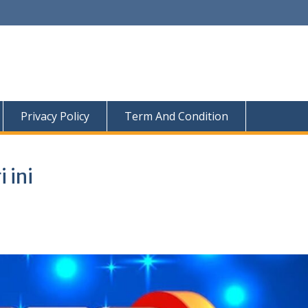
Privacy Policy
Term And Condition
 ini