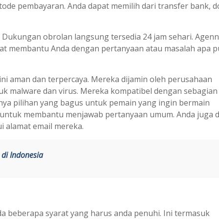
tode pembayaran. Anda dapat memilih dari transfer bank, 
n. Dukungan obrolan langsung tersedia 24 jam sehari. Agen
pat membantu Anda dengan pertanyaan atau masalah apa 
 ini aman dan terpercaya. Mereka dijamin oleh perusahaan
tuk malware dan virus. Mereka kompatibel dengan sebagian
nnya pilihan yang bagus untuk pemain yang ingin bermain
 FAQ untuk membantu menjawab pertanyaan umum. Anda juga 
 alamat email mereka.
 di Indonesia
, ada beberapa syarat yang harus anda penuhi. Ini termasuk