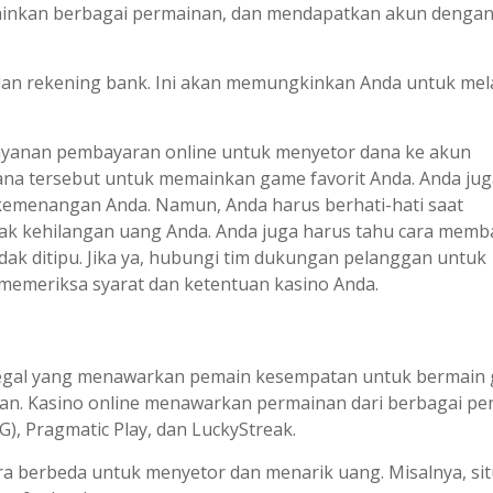
inkan berbagai permainan, dan mendapatkan akun denga
d dan rekening bank. Ini akan memungkinkan Anda untuk me
ayanan pembayaran online untuk menyetor dana ke akun
na tersebut untuk memainkan game favorit Anda. Anda jug
kemenangan Anda. Namun, Anda harus berhati-hati saat
dak kehilangan uang Anda. Anda juga harus tahu cara memb
ak ditipu. Jika ya, hubungi tim dukungan pelanggan untuk
 memeriksa syarat dan ketentuan kasino Anda.
ine legal yang menawarkan pemain kesempatan untuk bermain
n. Kasino online menawarkan permainan dari berbagai pe
), Pragmatic Play, dan LuckyStreak.
a berbeda untuk menyetor dan menarik uang. Misalnya, si