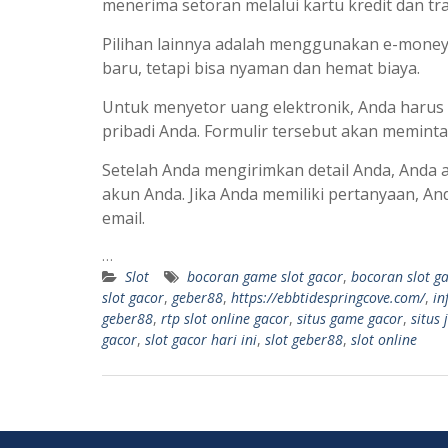
menerima setoran melalui kartu kredit dan tr
Pilihan lainnya adalah menggunakan e-money.
baru, tetapi bisa nyaman dan hemat biaya.
Untuk menyetor uang elektronik, Anda harus 
pribadi Anda. Formulir tersebut akan meminta 
Setelah Anda mengirimkan detail Anda, Anda 
akun Anda. Jika Anda memiliki pertanyaan, A
email.
…
Slot
bocoran game slot gacor
,
bocoran slot g
slot gacor
,
geber88
,
https://ebbtidespringcove.com/
,
in
geber88
,
rtp slot online gacor
,
situs game gacor
,
situs 
gacor
,
slot gacor hari ini
,
slot geber88
,
slot online