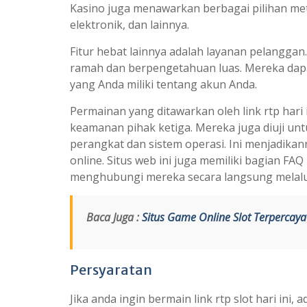
Kasino juga menawarkan berbagai pilihan me
elektronik, dan lainnya.
Fitur hebat lainnya adalah layanan pelangga
ramah dan berpengetahuan luas. Mereka da
yang Anda miliki tentang akun Anda.
Permainan yang ditawarkan oleh link rtp hari
keamanan pihak ketiga. Mereka juga diuji un
perangkat dan sistem operasi. Ini menjadika
online. Situs web ini juga memiliki bagian
menghubungi mereka secara langsung melalui
Baca Juga :
Situs Game Online Slot Terpercaya
Persyaratan
Jika anda ingin bermain link rtp slot hari ini