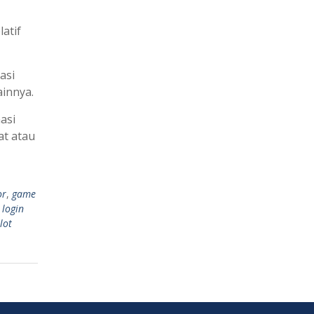
atif
asi
ainnya.
asi
at atau
or
,
game
,
login
lot