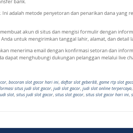
ansfer bank.
 Ini adalah metode penyetoran dan penarikan dana yang rel
membuat akun di situs dan mengisi formulir dengan inform
Anda untuk mengirimkan tanggal lahir, alamat, dan detail l
akan menerima email dengan konfirmasi setoran dan inform
nda dapat menghubungi dukungan pelanggan melalui live ch
acor
,
bocoran slot gacor hari ini
,
daftar slot geber88
,
game rtp slot gac
formasi situs judi slot gacor
,
judi slot gacor
,
judi slot online terpercaya
judi slot
,
situs judi slot gacor
,
situs slot gacor
,
situs slot gacor hari ini
,
s