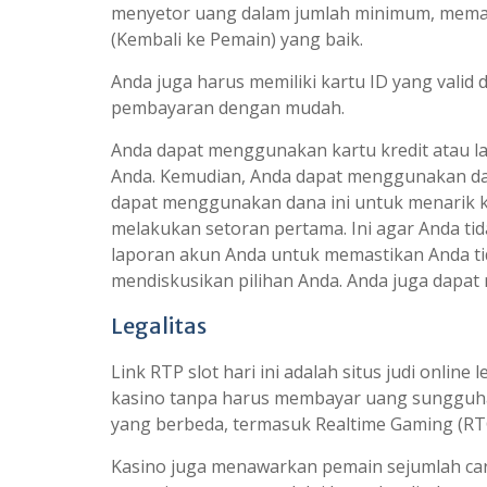
menyetor uang dalam jumlah minimum, mema
(Kembali ke Pemain) yang baik.
Anda juga harus memiliki kartu ID yang vali
pembayaran dengan mudah.
Anda dapat menggunakan kartu kredit atau l
Anda. Kemudian, Anda dapat menggunakan da
dapat menggunakan dana ini untuk menarik 
melakukan setoran pertama. Ini agar Anda ti
laporan akun Anda untuk memastikan Anda tid
mendiskusikan pilihan Anda. Anda juga dapat
Legalitas
Link RTP slot hari ini adalah situs judi onl
kasino tanpa harus membayar uang sungguha
yang berbeda, termasuk Realtime Gaming (RTG
Kasino juga menawarkan pemain sejumlah car