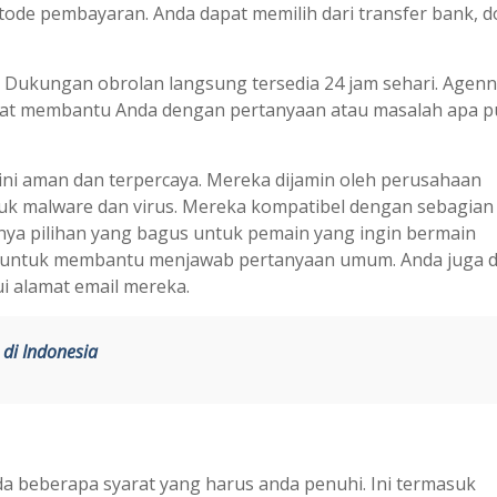
tode pembayaran. Anda dapat memilih dari transfer bank, 
n. Dukungan obrolan langsung tersedia 24 jam sehari. Agen
pat membantu Anda dengan pertanyaan atau masalah apa 
 ini aman dan terpercaya. Mereka dijamin oleh perusahaan
tuk malware dan virus. Mereka kompatibel dengan sebagian
nnya pilihan yang bagus untuk pemain yang ingin bermain
 FAQ untuk membantu menjawab pertanyaan umum. Anda juga 
 alamat email mereka.
 di Indonesia
, ada beberapa syarat yang harus anda penuhi. Ini termasuk