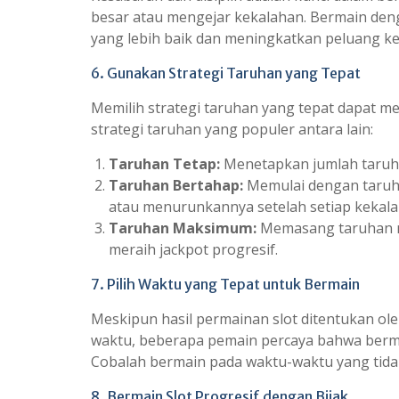
besar atau mengejar kekalahan. Bermain de
yang lebih baik dan meningkatkan peluang 
6. Gunakan Strategi Taruhan yang Tepat
Memilih strategi taruhan yang tepat dapat
strategi taruhan yang populer antara lain:
Taruhan Tetap:
Menetapkan jumlah taruha
Taruhan Bertahap:
Memulai dengan taruha
atau menurunkannya setelah setiap kekala
Taruhan Maksimum:
Memasang taruhan m
meraih jackpot progresif.
7. Pilih Waktu yang Tepat untuk Bermain
Meskipun hasil permainan slot ditentukan o
waktu, beberapa pemain percaya bahwa berm
Cobalah bermain pada waktu-waktu yang tidak 
8. Bermain Slot Progresif dengan Bijak