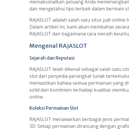
memaksimalkan peluang Anda memenangkan ke
dan mengetahui tips terbaik dalam bermain slo
RAJASLOT adalah salah satu situs judi onlin
Dalam artikel ini, kami akan membahas secara 
RAJASLOT dan bagaimana cara meraih keuntu
Mengenal RAJASLOT
Sejarah dan Reputasi
RAJASLOT telah dikenal sebagai salah satu s
slot dari penyedia perangkat lunak terkemuka 
memastikan bahwa semua permainan yang dita
solid dan komitmen terhadap kualitas membu
online.
Koleksi Permainan Slot
RAJASLOT menawarkan berbagai jenis permainan 
3D. Setiap permainan dirancang dengan grafi