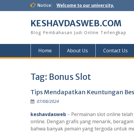
Skip
Notice:
Welcome to our university.
to
content
KESHAVDASWEB.COM
Blog Pembahasan Judi Online Terlengkap
Home
About Us
Contact Us
Tag:
Bonus Slot
Tips Mendapatkan Keuntungan Besar
07/08/2024
keshavdasweb
– Permainan slot online telah
online. Dengan grafis yang menarik, beraga
bahwa banyak pemain yang tergoda untuk me