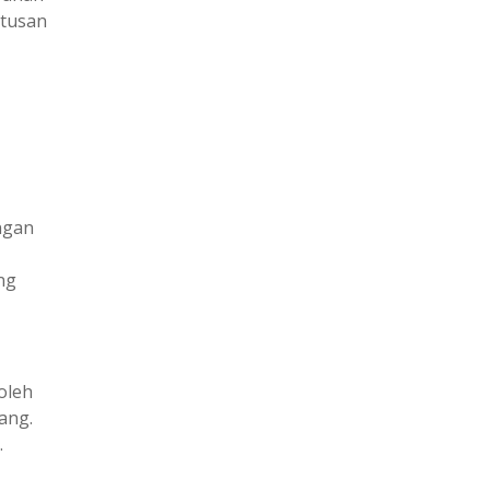
utusan
ngan
ng
oleh
ang.
.