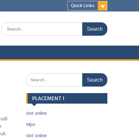
Quick Links
Search
for:
Search
for:
PLACEMENT 1
slot online
judi
Mpo
n
tuk
slot online