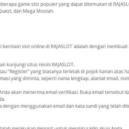
erapa game slot populer yang dapat ditemukan di RAJAS
 Quest, dan Mega Moolah.
 bermain slot online di RAJASLOT adalah dengan membuat 
n kunjungi situs resmi RAJASLOT.
atau “Register” yang biasanya terletak di pojok kanan atas h
asi yang diminta, seperti nama lengkap, alamat email, no
Anda akan menerima email verifikasi. Buka email tersebut da
da.
nda dengan menggunakan email dan kata sandi yang telah dib
dalah melakukan deposit untuk mengisi saldo akun Anda.