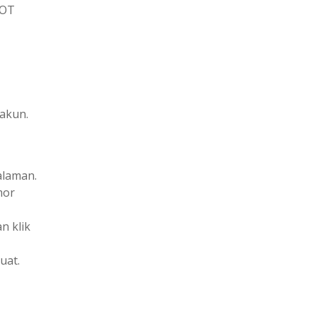
LOT
akun.
alaman.
mor
n klik
uat.