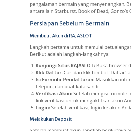
pengalaman bermain yang menyenangkan. Beb
antara lain Starburst, Book of Dead, Gonzo’s
Persiapan Sebelum Bermain
Membuat Akun di RAJASLOT
Langkah pertama untuk memulai petualangan
Berikut adalah langkah-langkahnya:
Kunjungi Situs RAJASLOT:
Buka browser da
Klik Daftar:
Cari dan klik tombol “Daftar” 
Isi Formulir Pendaftaran:
Masukkan inform
telepon, dan buat kata sandi.
Verifikasi Akun:
Setelah mengisi formulir, 
link verifikasi untuk mengaktifkan akun An
Login:
Setelah verifikasi, login ke akun A
Melakukan Deposit
Setelah membuat akun, langkah berikutnya a