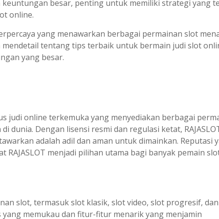
untungan besar, penting untuk memiliki strategi yang t
t online.
e terpercaya yang menawarkan berbagai permainan slot mena
mendetail tentang tips terbaik untuk bermain judi slot onli
ngan yang besar.
itus judi online terkemuka yang menyediakan berbagai perm
di dunia. Dengan lisensi resmi dan regulasi ketat, RAJASLO
warkan adalah adil dan aman untuk dimainkan. Reputasi 
at RAJASLOT menjadi pilihan utama bagi banyak pemain slo
slot, termasuk slot klasik, slot video, slot progresif, dan
s yang memukau dan fitur-fitur menarik yang menjamin