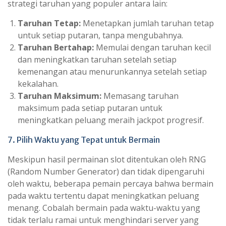
strategi taruhan yang populer antara lain:
Taruhan Tetap:
Menetapkan jumlah taruhan tetap
untuk setiap putaran, tanpa mengubahnya.
Taruhan Bertahap:
Memulai dengan taruhan kecil
dan meningkatkan taruhan setelah setiap
kemenangan atau menurunkannya setelah setiap
kekalahan.
Taruhan Maksimum:
Memasang taruhan
maksimum pada setiap putaran untuk
meningkatkan peluang meraih jackpot progresif.
7. Pilih Waktu yang Tepat untuk Bermain
Meskipun hasil permainan slot ditentukan oleh RNG
(Random Number Generator) dan tidak dipengaruhi
oleh waktu, beberapa pemain percaya bahwa bermain
pada waktu tertentu dapat meningkatkan peluang
menang. Cobalah bermain pada waktu-waktu yang
tidak terlalu ramai untuk menghindari server yang