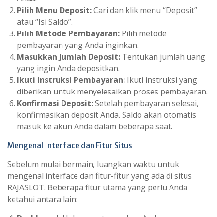
Pilih Menu Deposit:
Cari dan klik menu “Deposit”
atau “Isi Saldo”.
Pilih Metode Pembayaran:
Pilih metode
pembayaran yang Anda inginkan.
Masukkan Jumlah Deposit:
Tentukan jumlah uang
yang ingin Anda depositkan.
Ikuti Instruksi Pembayaran:
Ikuti instruksi yang
diberikan untuk menyelesaikan proses pembayaran.
Konfirmasi Deposit:
Setelah pembayaran selesai,
konfirmasikan deposit Anda. Saldo akan otomatis
masuk ke akun Anda dalam beberapa saat.
Mengenal Interface dan Fitur Situs
Sebelum mulai bermain, luangkan waktu untuk
mengenal interface dan fitur-fitur yang ada di situs
RAJASLOT. Beberapa fitur utama yang perlu Anda
ketahui antara lain: