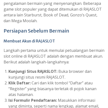
pengalaman bermain yang menyenangkan. Beberapa
game slot populer yang dapat ditemukan di RAJASLOT
antara lain Starburst, Book of Dead, Gonzo’s Quest,
dan Mega Moolah.
Persiapan Sebelum Bermain
Membuat Akun di RAJASLOT
Langkah pertama untuk memulai petualangan bermain
slot online di RAJASLOT adalah dengan membuat akun.
Berikut adalah langkah-langkahnya:
Kunjungi Situs RAJASLOT:
Buka browser dan
kunjungi situs resmi RAJASLOT.
Klik Daftar:
Cari dan klik tombol “Daftar” atau
“Register” yang biasanya terletak di pojok kanan
atas halaman.
Isi Formulir Pendaftaran:
Masukkan informasi
yang diminta, seperti nama lengkap, alamat email,