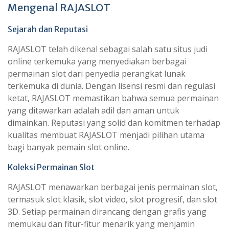
Mengenal RAJASLOT
Sejarah dan Reputasi
RAJASLOT telah dikenal sebagai salah satu situs judi
online terkemuka yang menyediakan berbagai
permainan slot dari penyedia perangkat lunak
terkemuka di dunia. Dengan lisensi resmi dan regulasi
ketat, RAJASLOT memastikan bahwa semua permainan
yang ditawarkan adalah adil dan aman untuk
dimainkan. Reputasi yang solid dan komitmen terhadap
kualitas membuat RAJASLOT menjadi pilihan utama
bagi banyak pemain slot online.
Koleksi Permainan Slot
RAJASLOT menawarkan berbagai jenis permainan slot,
termasuk slot klasik, slot video, slot progresif, dan slot
3D. Setiap permainan dirancang dengan grafis yang
memukau dan fitur-fitur menarik yang menjamin