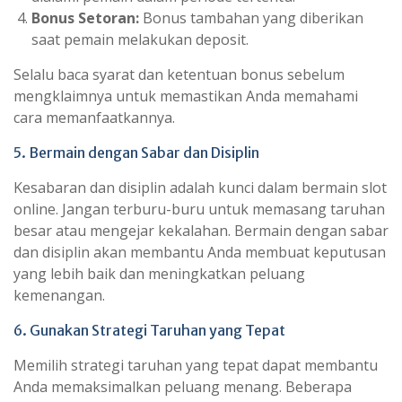
Bonus Setoran:
Bonus tambahan yang diberikan
saat pemain melakukan deposit.
Selalu baca syarat dan ketentuan bonus sebelum
mengklaimnya untuk memastikan Anda memahami
cara memanfaatkannya.
5. Bermain dengan Sabar dan Disiplin
Kesabaran dan disiplin adalah kunci dalam bermain slot
online. Jangan terburu-buru untuk memasang taruhan
besar atau mengejar kekalahan. Bermain dengan sabar
dan disiplin akan membantu Anda membuat keputusan
yang lebih baik dan meningkatkan peluang
kemenangan.
6. Gunakan Strategi Taruhan yang Tepat
Memilih strategi taruhan yang tepat dapat membantu
Anda memaksimalkan peluang menang. Beberapa