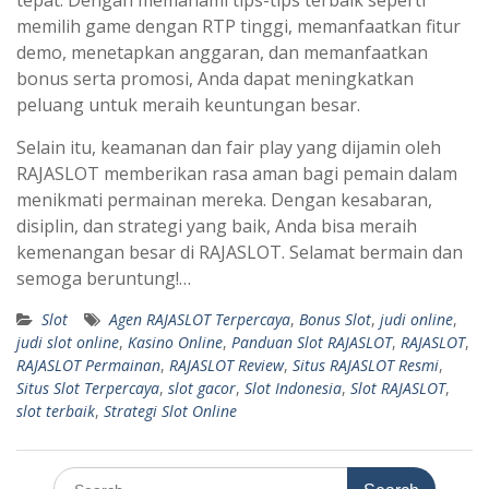
tepat. Dengan memahami tips-tips terbaik seperti
memilih game dengan RTP tinggi, memanfaatkan fitur
demo, menetapkan anggaran, dan memanfaatkan
bonus serta promosi, Anda dapat meningkatkan
peluang untuk meraih keuntungan besar.
Selain itu, keamanan dan fair play yang dijamin oleh
RAJASLOT memberikan rasa aman bagi pemain dalam
menikmati permainan mereka. Dengan kesabaran,
disiplin, dan strategi yang baik, Anda bisa meraih
kemenangan besar di RAJASLOT. Selamat bermain dan
semoga beruntung!…
Slot
Agen RAJASLOT Terpercaya
,
Bonus Slot
,
judi online
,
judi slot online
,
Kasino Online
,
Panduan Slot RAJASLOT
,
RAJASLOT
,
RAJASLOT Permainan
,
RAJASLOT Review
,
Situs RAJASLOT Resmi
,
Situs Slot Terpercaya
,
slot gacor
,
Slot Indonesia
,
Slot RAJASLOT
,
slot terbaik
,
Strategi Slot Online
Search