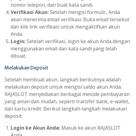
nomor telepon, dan buat kata sandi.
Verifikasi Akun:
Setelah mengisi formulir, Anda
akan menerima email verifikasi. Buka email tersebut
dan klik link verifikasi untuk mengaktifkan akun
Anda.
Login:
Setelah verifikasi, login ke akun Anda dengan
menggunakan email dan kata sandi yang telah
dibuat.
Melakukan Deposit
Setelah membuat akun, langkah berikutnya adalah
melakukan deposit untuk mengisi saldo akun Anda.
RAJASLOT menyediakan berbagai metode pembayaran
yang aman dan mudah, seperti transfer bank, e-wallet,
dan kartu kredit. Berikut langkah-langkah melakukan
deposit:
Login ke Akun Anda:
Masuk ke akun RAJASLOT
Anda.