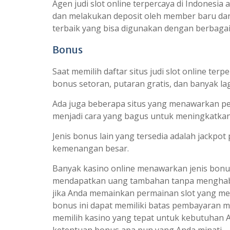
Agen judi slot online terpercaya di Indonesi
dan melakukan deposit oleh member baru dan m
terbaik yang bisa digunakan dengan berbagai
Bonus
Saat memilih daftar situs judi slot online te
bonus setoran, putaran gratis, dan banyak lag
Ada juga beberapa situs yang menawarkan pe
menjadi cara yang bagus untuk meningkatka
Jenis bonus lain yang tersedia adalah jackpot
kemenangan besar.
Banyak kasino online menawarkan jenis bonus i
mendapatkan uang tambahan tanpa menghabis
jika Anda memainkan permainan slot yang me
bonus ini dapat memiliki batas pembayaran 
memilih kasino yang tepat untuk kebutuhan 
ketentuan bonus apa pun yang Anda minati.