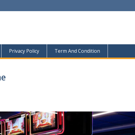
Privacy Policy
Term And Condition
ne