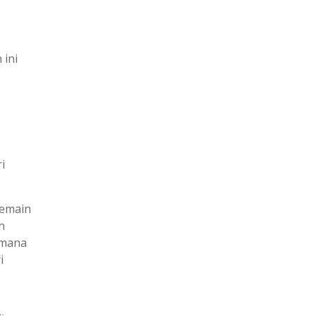
 ini
i
pemain
n
 mana
i