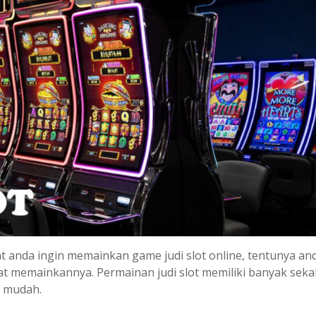
t anda ingin memainkan game judi slot online, tentunya an
t memainkannya. Permainan judi slot memiliki banyak sekal
 mudah.