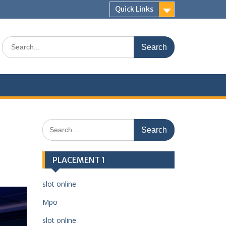
Quick Links
Search
for:
Search
for:
PLACEMENT 1
slot online
Mpo
slot online