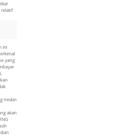
liar
elatif
 ini
terkenal
se yang
embayar
i,
tkan
dak
g miskin
ang akan
 RNG
sih
dian