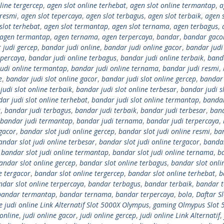
line tergercep
,
agen slot online terhebat
,
agen slot online termantap
,
a
 resmi
,
agen slot tepercaya
,
agen slot terbagus
,
agen slot terbaik
,
agen s
slot terhebat
,
agen slot termantap
,
agen slot ternama
,
agen terbagus
,
agen termantap
,
agen ternama
,
agen terpercaya
,
bandar
,
bandar gaco
 judi gercep
,
bandar judi online
,
bandar judi online gacor
,
bandar judi
epercaya
,
bandar judi online terbagus
,
bandar judi online terbaik
,
band
udi online termantap
,
bandar judi online ternama
,
bandar judi resmi
,
e
,
bandar judi slot online gacor
,
bandar judi slot online gercep
,
bandar 
judi slot online terbaik
,
bandar judi slot online terbesar
,
bandar judi s
ar judi slot online terhebat
,
bandar judi slot online termantap
,
bandar
a
,
bandar judi terbagus
,
bandar judi terbaik
,
bandar judi terbesar
,
band
bandar judi termantap
,
bandar judi ternama
,
bandar judi terpercaya
,
 gacor
,
bandar slot judi online gercep
,
bandar slot judi online resmi
,
ban
andar slot judi online terbesar
,
bandar slot judi online tergacor
,
bandar
,
bandar slot judi online termantap
,
bandar slot judi online ternama
,
b
andar slot online gercep
,
bandar slot online terbagus
,
bandar slot onli
e tergacor
,
bandar slot online tergercep
,
bandar slot online terhebat
,
b
ndar slot online terpercaya
,
bandar terbagus
,
bandar terbaik
,
bandar t
bandar termantap
,
bandar ternama
,
bandar terpercaya
,
bola
,
Daftar Sl
 judi online Link Alternatif Slot 5000X Olympus
,
gaming Olmypus Slot 
 online
,
judi online gacor
,
judi online gercep
,
judi online Link Alternatif
,