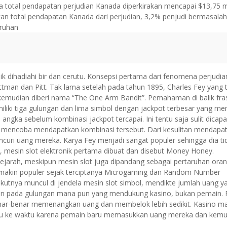
 total pendapatan perjudian Kanada diperkirakan mencapai $13,75 mi
 total pendapatan Kanada dari perjudian, 3,2% penjudi bermasalah r
uruhan
ik dihadiahi bir dan cerutu. Konsepsi pertama dari fenomena perjudian
ittman dan Pitt. Tak lama setelah pada tahun 1895, Charles Fey yang 
emudian diberi nama “The One Arm Bandit”. Pemahaman di balik fra
iliki tiga gulungan dan lima simbol dengan jackpot terbesar yang m
ngka sebelum kombinasi jackpot tercapai. Ini tentu saja sulit dicapa
t mencoba mendapatkan kombinasi tersebut. Dari kesulitan mendapa
ncuri uang mereka. Karya Fey menjadi sangat populer sehingga dia ti
 mesin slot elektronik pertama dibuat dan disebut Money Honey.
 sejarah, meskipun mesin slot juga dipandang sebagai pertaruhan oran
 semakin populer sejak terciptanya Microgaming dan Random Number
utnya muncul di jendela mesin slot simbol, mendikte jumlah uang y
an pada gulungan mana pun yang mendukung kasino, bukan pemain.
ar-benar memenangkan uang dan membelok lebih sedikit. Kasino ma
tu ke waktu karena pemain baru memasukkan uang mereka dan kemu