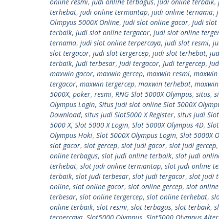
online resmi
,
judi online terbagus
,
judi online terbaik
,
terhebat
,
judi online termantap
,
judi online ternama
,
Olmpyus 5000X Online
,
judi slot online gacor
,
judi slot
terbaik
,
judi slot online tergacor
,
judi slot online terge
ternama
,
judi slot online terpercaya
,
judi slot resmi
,
ju
slot tergacor
,
judi slot tergercep
,
judi slot terhebat
,
ju
terbaik
,
Judi terbesar
,
Judi tergacor
,
Judi tergercep
,
Jud
maxwin gacor
,
maxwin gercep
,
maxwin resmi
,
maxwin 
tergacor
,
maxwin tergercep
,
maxwin terhebat
,
maxwin
5000X
,
poker
,
resmi
,
RNG Slot 5000X Olympus
,
situs
,
s
Olympus Login
,
Situs judi slot online Slot 5000X Olym
Download
,
situs judi Slot5000 X Register
,
situs judi Sl
5000 X
,
Slot 5000 X Login
,
Slot 5000X Olympus 4D
,
Slo
Olympus Hoki
,
Slot 5000X Olympus Login
,
Slot 5000X 
slot gacor
,
slot gercep
,
slot judi gacor
,
slot judi gercep
online terbagus
,
slot judi online terbaik
,
slot judi onli
terhebat
,
slot judi online termantap
,
slot judi online 
terbaik
,
slot judi terbesar
,
slot judi tergacor
,
slot judi 
online
,
slot online gacor
,
slot online gercep
,
slot onlin
terbesar
,
slot online tergercep
,
slot online terhebat
,
sl
online terbaik
,
slot resmi
,
slot terbagus
,
slot terbaik
,
s
terpercaya
,
Slot5000 Olympus
,
Slot5000 Olympus Alter