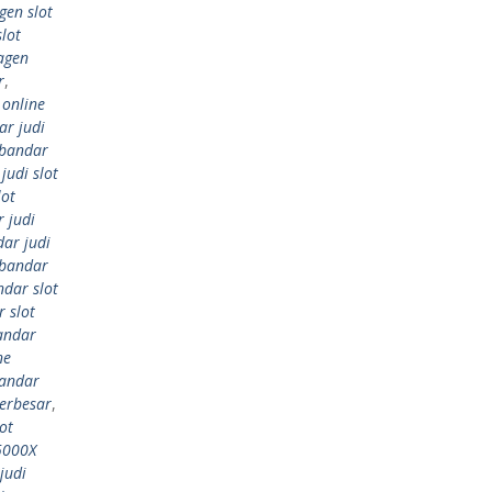
gen slot
lot
agen
r
,
 online
ar judi
bandar
judi slot
lot
 judi
ar judi
bandar
dar slot
 slot
andar
ne
andar
erbesar
,
ot
5000X
judi