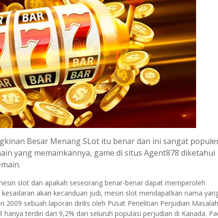
kinan Besar Menang SLot itu benar dan ini sangat popule
emain yang memainkannya, game di situs Agent878 diketahui
emain.
 mesin slot dan apakah seseorang benar-benar dapat memperoleh
kesadaran akan kecanduan judi, mesin slot mendapatkan nama yang
 2009 sebuah laporan dirilis oleh Pusat Penelitian Perjudian Masala
anya terdiri dari 9,2% dari seluruh populasi perjudian di Kanada. Pa