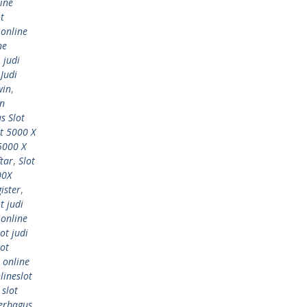
line
ot
 online
ne
,
judi
,
Judi
in
,
n
s Slot
ot 5000 X
t5000 X
ftar
,
Slot
00X
ister
,
t judi
 online
lot judi
lot
t online
lineslot
,
slot
erbagus
,