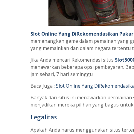
Slot Online Yang DiRekomendasikan Pakar 
memenangkan game dalam pemainan yang gac
yang memainkan dan dalam negara tertentu tid
Jika Anda mencari Rekomendasi situs
Slot500
menawarkan beberapa opsi pembayaran. Beber
jam sehari, 7 hari seminggu.
Baca Juga :
Slot Online Yang DiRekomendasika
Banyak dari situs ini menawarkan permainan 
menjadikan mereka pilihan yang bagus untuk
Legalitas
Apakah Anda harus menggunakan situs terten