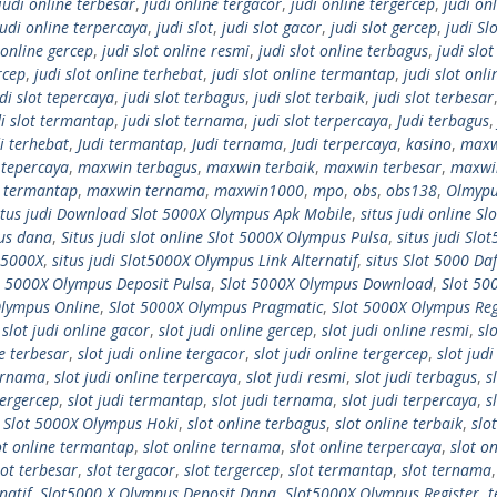
judi online terbesar
,
judi online tergacor
,
judi online tergercep
,
judi on
judi online terpercaya
,
judi slot
,
judi slot gacor
,
judi slot gercep
,
judi Sl
 online gercep
,
judi slot online resmi
,
judi slot online terbagus
,
judi slot
rcep
,
judi slot online terhebat
,
judi slot online termantap
,
judi slot onli
di slot tepercaya
,
judi slot terbagus
,
judi slot terbaik
,
judi slot terbesar
di slot termantap
,
judi slot ternama
,
judi slot terpercaya
,
Judi terbagus
i terhebat
,
Judi termantap
,
Judi ternama
,
Judi terpercaya
,
kasino
,
maxw
tepercaya
,
maxwin terbagus
,
maxwin terbaik
,
maxwin terbesar
,
maxwi
 termantap
,
maxwin ternama
,
maxwin1000
,
mpo
,
obs
,
obs138
,
Olmypu
itus judi Download Slot 5000X Olympus Apk Mobile
,
situs judi online Sl
pus dana
,
Situs judi slot online Slot 5000X Olympus Pulsa
,
situs judi Slo
ot5000X
,
situs judi Slot5000X Olympus Link Alternatif
,
situs Slot 5000 Da
t 5000X Olympus Deposit Pulsa
,
Slot 5000X Olympus Download
,
Slot 50
Olympus Online
,
Slot 5000X Olympus Pragmatic
,
Slot 5000X Olympus Reg
,
slot judi online gacor
,
slot judi online gercep
,
slot judi online resmi
,
slo
ne terbesar
,
slot judi online tergacor
,
slot judi online tergercep
,
slot judi
ternama
,
slot judi online terpercaya
,
slot judi resmi
,
slot judi terbagus
,
s
tergercep
,
slot judi termantap
,
slot judi ternama
,
slot judi terpercaya
,
s
e Slot 5000X Olympus Hoki
,
slot online terbagus
,
slot online terbaik
,
slo
ot online termantap
,
slot online ternama
,
slot online terpercaya
,
slot on
lot terbesar
,
slot tergacor
,
slot tergercep
,
slot termantap
,
slot ternama
natif
,
Slot5000 X Olympus Deposit Dana
,
Slot5000X Olympus Register
,
t