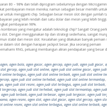
mbayaran 80 – 98% dan telah diprogram sebelumnya dengan Microgamin
kat pembayaran mesin mereka; namun sebagian besar memilih untuk
ar untuk mengganti chip. Sebagian besar mesin slot dengan jumlah t
yaran yang lebih rendah dari satu dolar dan mesin yang lebih tinggi.
tingkat pembayaran 98%.
 kombinasi yang mengatur adalah teknologi chip? Sangat! Orang perl
 slot. Dengan menggunakan tip dan strategi sederhana, sangat mun
n stabil dari mesin slot. Kesalahan yang dilakukan banyak pemain 
e dalam slot dengan harapan jackpot besar. Jika seorang pemain
 memahami RNG, peluang membangun aliran pendapatan yang besar 
,
agen
,
agen bola
,
agen gacor
,
agen gercep
,
agen judi
,
agen judi gacor
,
a
 slot gercep
,
agen judi slot online
,
agen judi slot online gacor
,
agen judi
ot online terbagus
,
agen judi slot online terbaik
,
agen judi slot online t
rgercep
,
agen judi slot online terhebat
,
agen judi slot online termantap
,
aya
,
agen judi slot resmi
,
agen judi slot terbagus
,
agen judi slot terbaik
,
ot tergercep
,
agen judi slot terhebat
,
agen judi slot termantap
,
agen judi
,
agen judi terbaik
,
agen judi terbesar
,
agen judi tergacor
,
agen judi te
rnama
,
agen resmi
,
agen slot
,
agen slot gacor
,
agen slot gercep
,
agen slo
ot online resmi
,
agen slot online terbagus
,
agen slot online terbaik
,
age