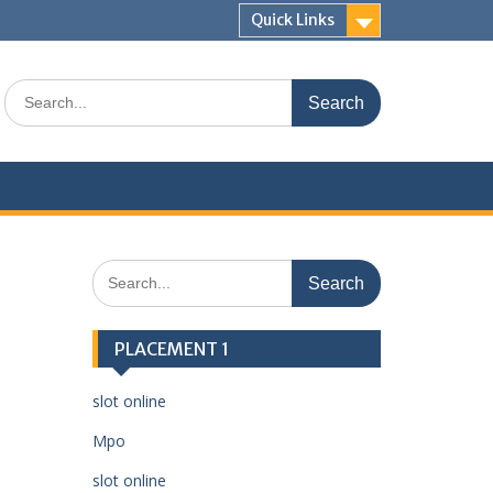
Quick Links
Search
for:
Search
for:
PLACEMENT 1
slot online
Mpo
slot online