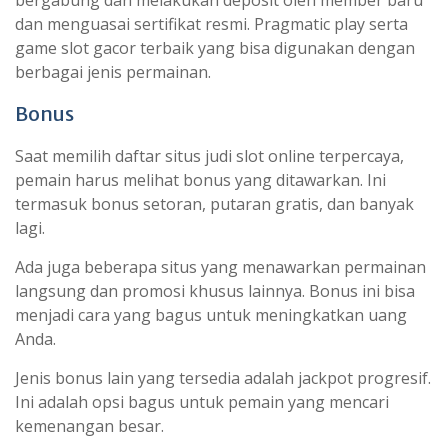
bergabung dan melakukan deposit oleh member baru
dan menguasai sertifikat resmi. Pragmatic play serta
game slot gacor terbaik yang bisa digunakan dengan
berbagai jenis permainan.
Bonus
Saat memilih daftar situs judi slot online terpercaya,
pemain harus melihat bonus yang ditawarkan. Ini
termasuk bonus setoran, putaran gratis, dan banyak
lagi.
Ada juga beberapa situs yang menawarkan permainan
langsung dan promosi khusus lainnya. Bonus ini bisa
menjadi cara yang bagus untuk meningkatkan uang
Anda.
Jenis bonus lain yang tersedia adalah jackpot progresif.
Ini adalah opsi bagus untuk pemain yang mencari
kemenangan besar.