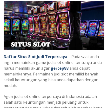
Daftar Situs Slot Judi Terpercaya
– Pada saat anda
ingin memainkan game judi slot online, tentunya anda
harus memiliki akun agar
gercep88
anda dapat
memainkannya. Permainan judi slot memiliki banyak
sekali keuntungan yang bisa anda dapatkan dengan
mudah.
Agen judi slot online terpercaya di Indonesia adalah
salah satu keuntungan menjadi peluang untuk