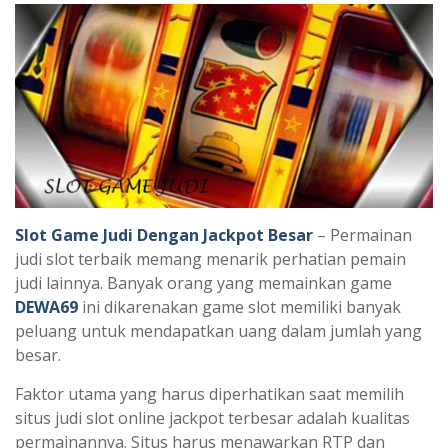
Slot Game Judi Dengan Jackpot Besar
– Permainan
judi slot terbaik memang menarik perhatian pemain
judi lainnya. Banyak orang yang memainkan game
DEWA69
ini dikarenakan game slot memiliki banyak
peluang untuk mendapatkan uang dalam jumlah yang
besar.
Faktor utama yang harus diperhatikan saat memilih
situs judi slot online jackpot terbesar adalah kualitas
permainannya. Situs harus menawarkan RTP dan