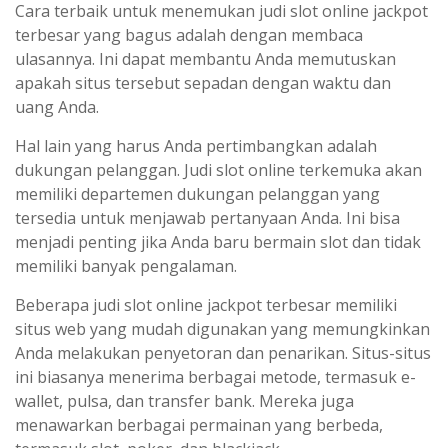
Cara terbaik untuk menemukan judi slot online jackpot
terbesar yang bagus adalah dengan membaca
ulasannya. Ini dapat membantu Anda memutuskan
apakah situs tersebut sepadan dengan waktu dan
uang Anda.
Hal lain yang harus Anda pertimbangkan adalah
dukungan pelanggan. Judi slot online terkemuka akan
memiliki departemen dukungan pelanggan yang
tersedia untuk menjawab pertanyaan Anda. Ini bisa
menjadi penting jika Anda baru bermain slot dan tidak
memiliki banyak pengalaman.
Beberapa judi slot online jackpot terbesar memiliki
situs web yang mudah digunakan yang memungkinkan
Anda melakukan penyetoran dan penarikan. Situs-situs
ini biasanya menerima berbagai metode, termasuk e-
wallet, pulsa, dan transfer bank. Mereka juga
menawarkan berbagai permainan yang berbeda,