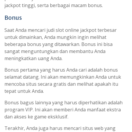
jackpot tinggi, serta berbagai macam bonus.
Bonus
Saat Anda mencari judi slot online jackpot terbesar
untuk dimainkan, Anda mungkin ingin melihat
beberapa bonus yang ditawarkan. Bonus ini bisa
sangat menguntungkan dan membantu Anda
meningkatkan uang Anda.
Bonus pertama yang harus Anda cari adalah bonus
selamat datang. Ini akan memungkinkan Anda untuk
mencoba situs secara gratis dan melihat apakah itu
tepat untuk Anda.
Bonus bagus lainnya yang harus diperhatikan adalah
program VIP. Ini akan memberi Anda manfaat ekstra
dan akses ke game eksklusif.
Terakhir, Anda juga harus mencari situs web yang