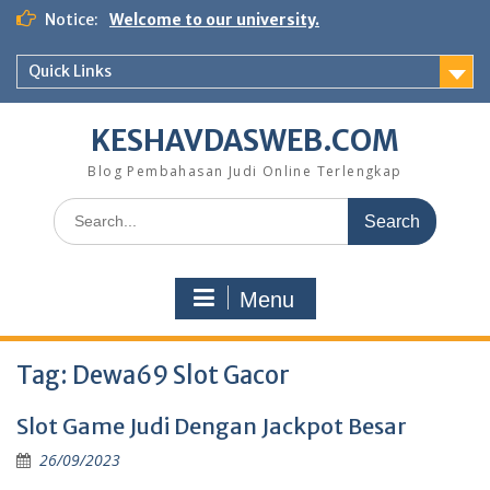
Skip
Notice:
Welcome to our university.
to
content
Quick Links
KESHAVDASWEB.COM
Blog Pembahasan Judi Online Terlengkap
Search
for:
Menu
Tag:
Dewa69 Slot Gacor
Slot Game Judi Dengan Jackpot Besar
26/09/2023