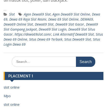
termasuk slot, poker, dan blackjack.
…
Slot
Agen Dewa69 Slot
,
Agen Dewa69 Slot Online
,
Dewa
69
,
Dewa 69 Raja Slot Resmi
,
Dewa 69 Slot Online
,
DEWA69
,
Dewa69 Online Slot
,
Dewa69 Slot
,
Dewa69 Slot Gacor
,
Dewa69
Slot Gampang Jackpot
,
Dewa69 Slot Login
,
Dewa69 Slot Situs
Gacor
,
https://dewa69slot.com/
,
Link Alternatif Dewa69 Slot
,
Situs
Dewa 69 Online
,
Situs Dewa 69 Terbaik
,
Situs Dewa69 Slot
,
Situs
Login Dewa 69
Search
for:
PLACEMENT 1
slot online
Mpo
slot online