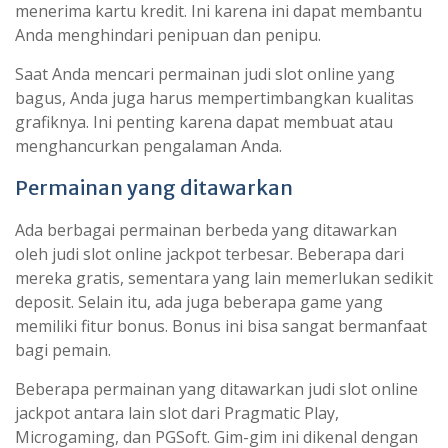
menerima kartu kredit. Ini karena ini dapat membantu
Anda menghindari penipuan dan penipu.
Saat Anda mencari permainan judi slot online yang
bagus, Anda juga harus mempertimbangkan kualitas
grafiknya. Ini penting karena dapat membuat atau
menghancurkan pengalaman Anda.
Permainan yang ditawarkan
Ada berbagai permainan berbeda yang ditawarkan
oleh judi slot online jackpot terbesar. Beberapa dari
mereka gratis, sementara yang lain memerlukan sedikit
deposit. Selain itu, ada juga beberapa game yang
memiliki fitur bonus. Bonus ini bisa sangat bermanfaat
bagi pemain.
Beberapa permainan yang ditawarkan judi slot online
jackpot antara lain slot dari Pragmatic Play,
Microgaming, dan PGSoft. Gim-gim ini dikenal dengan